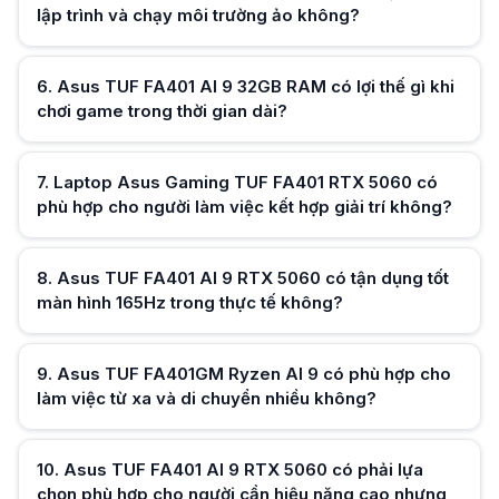
lập trình và chạy môi trường ảo không?
6
.
Asus TUF FA401 AI 9 32GB RAM có lợi thế gì khi
Hữu ích (
0
)
chơi game trong thời gian dài?
7
.
Laptop Asus Gaming TUF FA401 RTX 5060 có
Hữu ích (
0
)
phù hợp cho người làm việc kết hợp giải trí không?
8
.
Asus TUF FA401 AI 9 RTX 5060 có tận dụng tốt
Hữu ích (
0
)
màn hình 165Hz trong thực tế không?
9
.
Asus TUF FA401GM Ryzen AI 9 có phù hợp cho
Hữu ích (
0
)
làm việc từ xa và di chuyển nhiều không?
10
.
Asus TUF FA401 AI 9 RTX 5060 có phải lựa
Hữu ích (
0
)
chọn phù hợp cho người cần hiệu năng cao nhưng