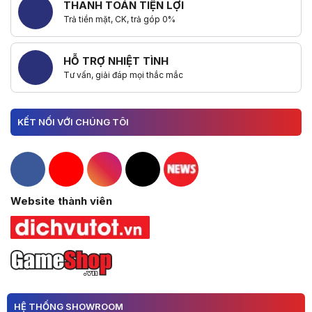
THANH TOÁN TIỆN LỢI
Trả tiền mặt, CK, trả góp 0%
HỖ TRỢ NHIỆT TÌNH
Tư vấn, giải đáp mọi thắc mắc
KẾT NỐI VỚI CHÚNG TÔI
Hacom Facebook
Hacom YouTube
Hacom Instagram
Hacom TikTok
Website thành viên
HỆ THỐNG SHOWROOM