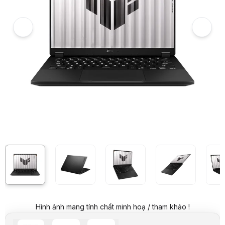
6
Laptop Asus Gaming TUF FA401GM-RG013W (AI 9 465/32GB RAM/1T
7
Hình ảnh và video sản phẩm
Laptop Asus Gaming TUF FA401GM-RG013W (AI 9 465/32GB RAM/1TB
Giá niêm yết:
54.999.000 VND
Giá mua online:
50.999.000 VND
Tiết kiệm 4.000.000 VND (-7%)
Giá mua trả góp (6 tháng):
8.499.834 VND / tháng
Trả góp qua thẻ VISA (12 tháng):
4.249.917 VND / tháng
Giá đã bao gồm VAT
Mã sản phẩm:
LTAU1084
Bảo hành:
24 Tháng (Pin 12 Tháng)
Thương hiệu:
ASUS
Tình trạng:
Order trước – giao sau
Thêm vào giỏ hàng
Mua ngay
Mua trả góp 0%
Thông số nổi bật
CPU AMD Ryzen AI 9 465 (34MB Cache, up to 5.00GHz)
RAM 32GB LPDDR5X onboard (2x16GB)
SSD 1TB PCIe 4.0 NVMe M.2
VGA NVIDIA GeForce RTX 5060 8GB GDDR7
Display 14.0 inch WQXGA, 165Hz, IPS, 100% sRGB, 400nits, G-Syn
Hình ảnh mang tính chất minh hoạ / tham khảo !
Pin 4-cell 73WHrs
LED Keyboard, phím Copilot, Camera IR