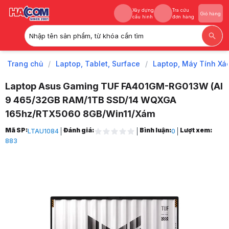
Xây dựng
Tra cứu
Giỏ hàng
cấu hình
đơn hàng
Nhập tên sản phẩm, từ khóa cần tìm
Xây dựng
Tra cứu
Giỏ hàng
cấu hình
đơn hàng
Trang chủ
/
Laptop, Tablet, Surface
/
Laptop, Máy Tính Xá
Laptop Asus Gaming TUF FA401GM-RG013W (AI
9 465/32GB RAM/1TB SSD/14 WQXGA
165hz/RTX5060 8GB/Win11/Xám
Trang chủ
Mã SP:
Đánh giá:
Bình luận:
Lượt xem:
LTAU1084
0
1
883
Laptop, Tablet, Surface
2
Laptop, Máy Tính Xách Tay
3
Laptop Asus
4
Laptop Gaming Asus
5
Laptop Asus TUF Gaming