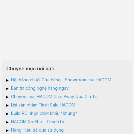
Chuyên mục nổi bật:
▸
Hệ thống chuỗi Cửa hàng - Showroom của HACOM
▸
Bản tin công nghệ hàng ngày
▸
Chuyên mục HACOM Give Away Quà Giá Trị
▸
List sản phẩm Flash Sale HACOM
▸
Build PC nhận chiết khấu "khủng"
▸
HACOM Xả Kho - Thanh Lý
▸
Hàng Hiệu đã qua sử dụng