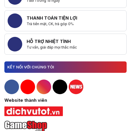
1 đổi 1 trong 15 ngày
THANH TOÁN TIỆN LỢI
Trả tiền mặt, CK, trả góp 0%
HỖ TRỢ NHIỆT TÌNH
Tư vấn, giải đáp mọi thắc mắc
KẾT NỐI VỚI CHÚNG TÔI
Hacom Facebook
Hacom YouTube
Hacom Instagram
Hacom TikTok
Website thành viên