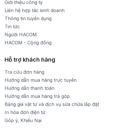
Giới thiệu công ty
1900 1903 (máy lẻ 160)
[email protected]
Liên hệ hợp tác kinh doanh
Thời gian mở cửa: Từ 8h30-20h hàng ngày
Thông tin tuyển dụng
Tin tức
Người HACOM
HACOM - Cộng đồng
Hỗ trợ khách hàng
Tra cứu đơn hàng
Hướng dẫn mua hàng trực tuyến
Hướng dẫn thanh toán
Hướng dẫn mua hàng trả góp
Bảng giá vật tư và dịch vụ sửa chữa lắp đặt
In hóa đơn điện tử
Góp ý, Khiếu Nại