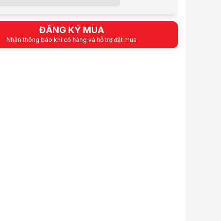
85
°):
120 độ
100w
ĐĂNG KÝ MUA
ân đèn:
Nhôm
Nhận thông báo khi có hàng và hỗ trợ đặt mua
 chống nước:
IP67
n:
CE, ROHS
:
Trung Quốc
Chiếu sáng sân vườn
:
Đèn LED
:
10-13 năm
m việc (℃):
-25-60°C
Năm):
3 năm
:
256 chíp
ếu sáng:
có điều khiển từ xa
pin:
36000mah
Pin:
580*360*17mm
polysilicon
đèn:
330*290*60mm
hiếu sáng:
10-12 giờ
:
kính cường lực
hiếu sáng:
200m2
 LED:
SMD