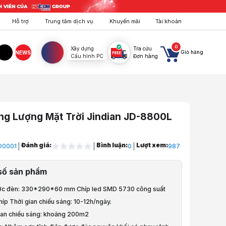
Hỗ trợ
Trung tâm dịch vụ
Khuyến mãi
Tài khoản
0
Xây dựng
Tra cứu
Giỏ hàng
NEWS
Cấu hình PC
Đơn hàng
agram
TikTok
ng Lượng Mặt Trời Jindian JD-8800L
Đánh giá:
Bình luận:
Lượt xem:
D0001
0
987
uông, Khóa, Cháy
số sản phẩm
ượng Mặt Trời
ước đèn: 330*290*60 mm Chíp led SMD 5730 công suất
íp Thời gian chiếu sáng: 10-12h/ngày.
ượng Mặt Trời Jindian JD-8800L (100w)
ian chiếu sáng: khoảng 200m2
à video sản phẩm