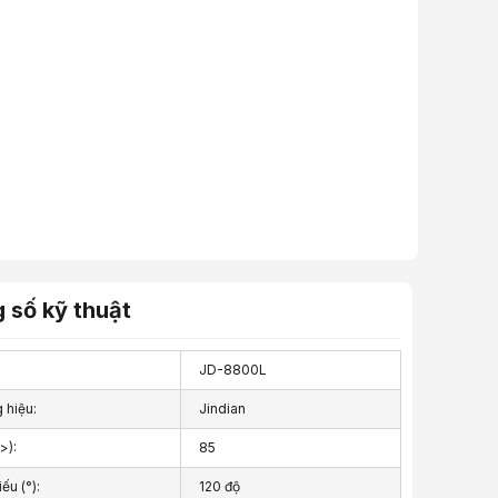
 số kỹ thuật
JD-8800L
 hiệu:
Jindian
>):
85
ếu (°):
120 độ