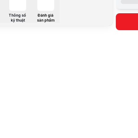
CRI (Ra>):
Góc chiếu (
Công suất:
Thông số
Đánh giá
kỹ thuật
sản phẩm
Vật liệu th
Tiêu chuẩn
Chứng nhậ
Nguồn gốc
Ứng dụng:
Nguồn sáng
Tuổi thọ pin
Nhiệt độ là
Bảo hành (
Số chíp LED
Chế độ chi
Dung lượng 
Kích thước 
Tấm pin
Kích thước 
Thời gian c
Vật liệu mặt
Diện tích c
Nguồn sáng