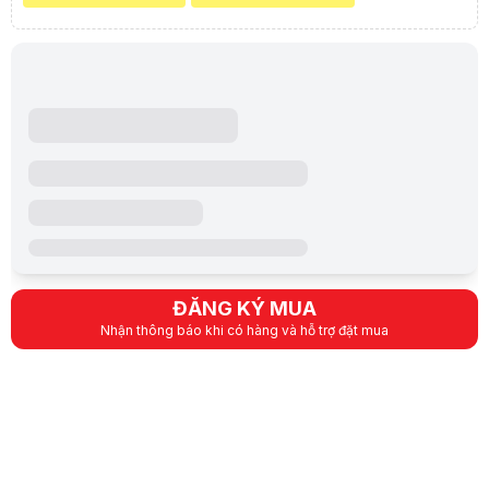
Kích thước đầu đèn (mm): 415*365*90mm
Chíp led: SMD5730 công suất cao 696 hạt. Thời gian chiếu hàng 12
Chất liệu đèn: Nhôm sơn tĩnh điện được đúc nguyên khối có phay rãnh
Kích thước tấm pin: 720*420*17mm
Chất lượng tấm pin: Poly tuổi thọ 10-12 năm. Điện áp đầu vào tấm pin
Bộ sản phẩm gồm: Khung gắn chữ U/ đèn và remote
Chống nước: IP67
Đóng gói : 4 bộ / 1 thùng
Bảo hành: 2 năm
Lưu ý:
Bài viết và hình ảnh mang tính tham khảo. Cấu hình và đặc tính
Danh mục:
Camera, Chuông, Khóa, Cháy
,
Đèn Năng Lượng Mặt Trời
ĐĂNG KÝ MUA
Nhận thông báo khi có hàng và hỗ trợ đặt mua