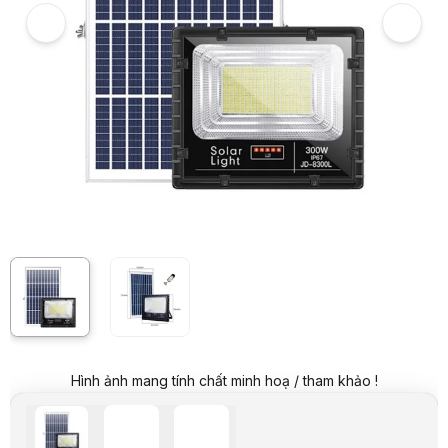
Giá mua trả góp (6 tháng):
309.834 VND / tháng
Trả góp qua thẻ VISA (12 tháng):
154.917 VND / tháng
Giá đã bao gồm VAT
Mã sản phẩm:
DEJD0003
Bảo hành:
24 Tháng
Thương hiệu:
SinicHome
Tình trạng:
Order trước – giao sau
Thêm vào giỏ hàng
Mua ngay
Mua trả góp 0%
Thông số nổi bật
Kích thước đầu đèn (mm): 415*365*90mm
Chíp led: SMD5730 công suất cao 696 hạt. Thời gian chiếu hàn
Chất liệu đèn: Nhôm sơn tĩnh điện được đúc nguyên khối có phay r
Kích thước tấm pin: 720*420*17mm
Chất lượng tấm pin: Poly tuổi thọ 10-12 năm. Điện áp đầu vào tấm
Bộ sản phẩm gồm: Khung gắn chữ U/ đèn và remote
Chống nước: IP67
Đóng gói : 4 bộ / 1 thùng
Bảo hành: 2 năm
Thông số kỹ thuật
Model
JD-8300L
Hình ảnh mang tính chất minh hoạ / tham khảo !
Thương hiệu:
Jindian
CRI (Ra>):
85
Góc chiếu (°):
120 độ