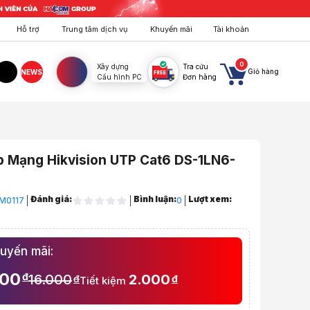
Hỗ trợ
Trung tâm dịch vụ
Khuyến mãi
Tài khoản
0
Xây dựng
Tra cứu
Giỏ hàng
NEWS
Cấu hình PC
Đơn hàng
agram
TikTok
p Mạng Hikvision UTP Cat6 DS-1LN6-
Đánh giá:
Bình luận:
Lượt xem:
M0117
0
ptop, PC, Điện Thoại
huyến mãi:
c Loại
000
đ
16.000
2.000
đ
đ
Tiết kiệm
ng Hikvision UTP Cat6 DS-1LN6-UE-W