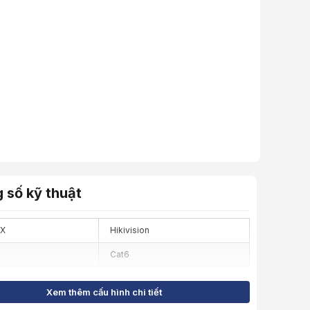
 số kỹ thuật
SX
Hikivision
Cat6
Xem thêm cấu hình chi tiết