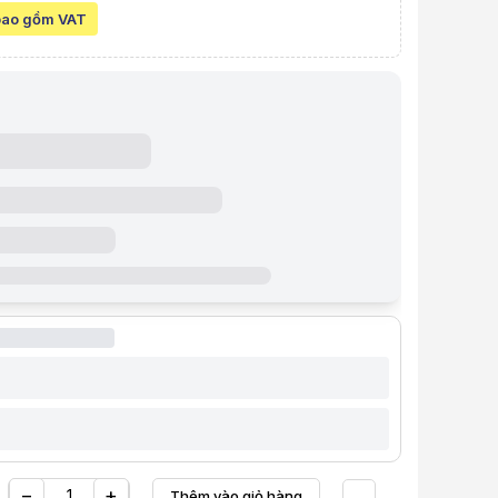
bao gồm VAT
à video sản phẩm
ng Hikvision UTP Cat6 DS-1LN6-UE-W
t:
16.000 VND
line:
14.000 VND
Tiết kiệm 2.000 VND (-13%)
 góp (6 tháng):
2.334 VND / tháng
 thẻ VISA (12 tháng):
1.167 VND / tháng
 gồm VAT
ẩm:
CABM0117
ệu:
HIKVISION
:
Còn hàng
iỏ hàng
Mua ngay
Mua trả góp 0%
ỹ thuật
kivision
t6
phẩm
ng Hikvision UTP Cat6 DS-1LN6-UE-W
 nguyên chất 99.97%.
nh lõi đồng 0.530±0.005mm.
ỏ 0.55±0.05mm.
nh dây 5.8±0.4mm.
iện lõi dây: HDPE.
vỏ dây: PVC.
−
+
Thêm vào giỏ hàng