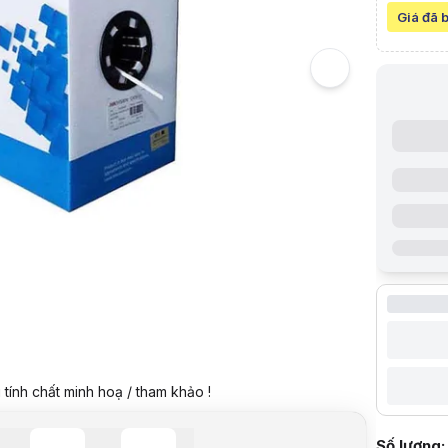
5
Giá đã 
Hình ảnh v
Dây Cáp Mạ
Giá niêm yế
Giá mua on
Giá mua trả
Trả góp qua
Giá đã bao
Mã sản ph
Thương hi
Tình trạng
Thêm vào g
Thông số k
Hãng SX
Hi
Loại
Ca
Mô tả sản 
Dây Cáp Mạ
8 Lõi đồng
– Đường kí
– Độ dày v
tính chất minh hoạ / tham khảo !
– Đường kí
– Vỏ cách đ
– Vật liệu 
Số lượng: