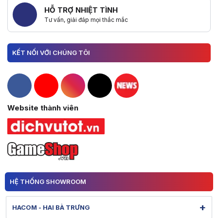
HỖ TRỢ NHIỆT TÌNH
Tư vấn, giải đáp mọi thắc mắc
KẾT NỐI VỚI CHÚNG TÔI
Hacom Facebook
Hacom YouTube
Hacom Instagram
Hacom TikTok
Website thành viên
HỆ THỐNG SHOWROOM
+
HACOM - HAI BÀ TRƯNG