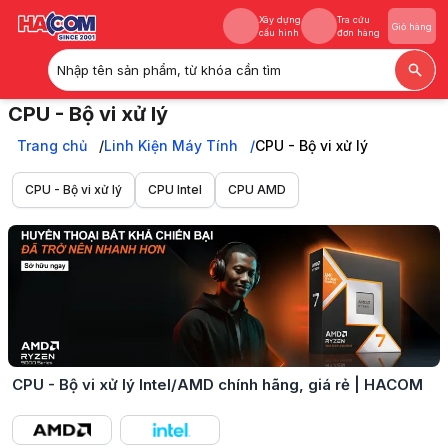
Xây dựng
Tra cứu
Giỏ hàng
cấu hình
đơn hàng
Nhập tên sản phẩm, từ khóa cần tìm
Xây dựng
Tra cứu
Giỏ hàng
CPU - Bộ vi xử lý
cấu hình
đơn hàng
Mua CPU - Bộ vi xử lý Intel Core i/AMD Ryzen chính hãng, hiệu năng vư
Trang chủ
Trang chủ
Linh Kiện Máy Tính
CPU - Bộ vi xử lý
Linh Kiện Máy Tính
CPU - Bộ vi xử lý
CPU - Bộ vi xử lý
CPU Intel
CPU AMD
CPU - Bộ vi xử lý Intel/AMD chính hãng, giá rẻ | HACOM