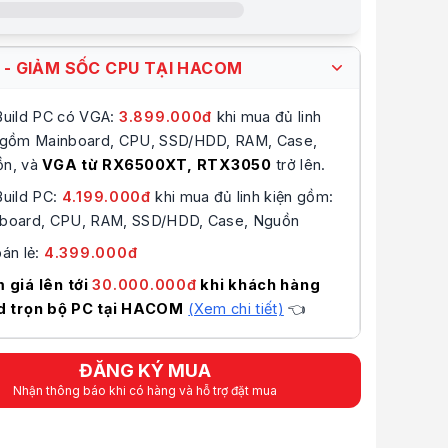
Intel
phẩm
Core Ultra 5
U
Intel thế hệ 14
I - GIẢM SỐC CPU TẠI HACOM
FCLGA1851
10
10
Build PC có VGA:
3.899.000
đ
khi mua đủ linh
ý
2.7 - 4.9 GHz
 gồm Mainboard, CPU, SSD/HDD, RAM, Case,
L1: 20 MB
n, và
VGA từ RX6500XT, RTX3050
trở lên.
L2: 22 MB
Intel AI Boost (13 TOPS)
Build PC:
4.199.000
đ
khi mua đủ linh kiện gồm:
sản xuất
TSMC N3B
board, CPU, RAM, SSD/HDD, Case, Nguồn
PCI Express
5.0 và 4.0
án lẻ:
4.399.000
đ
65 W
iêu thụ
Tối đa 121 W
 giá lên tới
30.000.000đ
khi khách hàng
Công nghệ Thực thi Luồng điều khiển Intel
d trọn bộ PC tại HACOM
(Xem chi tiết)
👈
Intel Standard Manageability (ISM)
hỗ trợ
Intel AES New Instructions
Khóa bảo mật
ĐĂNG KÝ MUA
Công nghệ ảo hóa Intel (VT-x)
Nhận thông báo khi có hàng và hỗ trợ đặt mua
phẩm
 Ultra 5 225F Tray New
là bộ vi xử lý thế hệ mới dành cho người dùng c