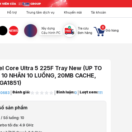
Hỗ trợ
Trung tâm dịch vụ
Khuyến mãi
Tài khoản
0
Xây dựng
Tra cứu
Giỏ hàng
NEWS
Cấu hình PC
Đơn hàng
agram
TikTok
el Core Ultra 5 225F Tray New (UP TO
, 10 NHÂN 10 LUỒNG, 20MB CACHE,
LGA1851)
Đánh giá:
Bình luận:
Lượt xem:
I0683
0
111
áy Tính
số sản phẩm
 xử lý
0 / Số luồng: 10
urbo tối đa: 4.9 GHz