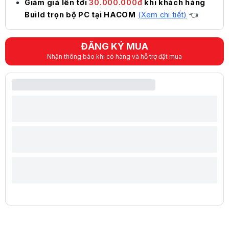
Hiệu suất mạnh mẽ cho nhiều năm sử dụng
Giảm giá lên tới
30.000.000đ
khi khách hàng
Với Processor Base Power 125W và Maximum Turbo Power 253W, Core 
Build trọn bộ PC tại HACOM
(Xem chi tiết)
👈
Thông số kỹ thuật
Thương hiệu: Intel
Model: Intel Core i9-14900K BOX NK
ĐĂNG KÝ MUA
Thế hệ: Intel Core thế hệ thứ 14
Nhận thông báo khi có hàng và hỗ trợ đặt mua
Kiến trúc: Raptor Lake Refresh
Socket: FCLGA1700
Số nhân: 24
Số luồng: 32
Xung nhịp:
Intel Turbo Boost Max: 5.8GHz
Intel Turbo Boost Max Technology 3.0: 5.6GHz
Performance-core Turbo: 5.6GHz
Efficient-core Turbo: 4.4GHz
Performance-core Base: 3.2GHz
Efficient-core Base: 2.4GHz
Bộ nhớ đệm:
Intel Smart Cache: 36MB
L2 Cache: 32MB
Bộ nhớ hỗ trợ:
Tối đa 192GB
DDR4 3200MHz
DDR5 5600MHz