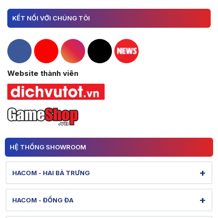
KẾT NỐI VỚI CHÚNG TÔI
Hacom Facebook
Hacom YouTube
Hacom Instagram
Hacom TikTok
Website thành viên
HỆ THỐNG SHOWROOM
+
HACOM - HAI BÀ TRƯNG
131 Lê Thanh Nghị - Bạch Mai - Hà Nội
+
HACOM - ĐỐNG ĐA
Hình ảnh thực tế từ showroom
Xem bản đồ đường đi