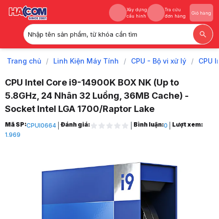
Xây dựng
Tra cứu
Giỏ hàng
cấu hình
đơn hàng
Nhập tên sản phẩm, từ khóa cần tìm
Xây dựng
Tra cứu
Giỏ hàng
cấu hình
đơn hàng
Trang chủ
/
Linh Kiện Máy Tính
/
CPU - Bộ vi xử lý
/
CPU I
CPU Intel Core i9-14900K BOX NK (Up to
5.8GHz, 24 Nhân 32 Luồng, 36MB Cache) -
Socket Intel LGA 1700/Raptor Lake
Trang chủ
Mã SP:
Đánh giá:
Bình luận:
Lượt xem:
CPUI0664
0
1
1.969
Linh Kiện Máy Tính
2
CPU - Bộ vi xử lý
3
CPU Intel
4
CPU Intel Core i9
5
CPU Intel Core i9-14900K BOX NK (Up to 5.8GHz, 24 Nhân 32 Luồng, 