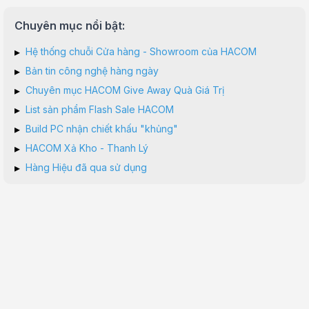
Chuyên mục nổi bật:
▸
Hệ thống chuỗi Cửa hàng - Showroom của HACOM
▸
Bản tin công nghệ hàng ngày
▸
Chuyên mục HACOM Give Away Quà Giá Trị
▸
List sản phẩm Flash Sale HACOM
▸
Build PC nhận chiết khấu "khủng"
▸
HACOM Xả Kho - Thanh Lý
▸
Hàng Hiệu đã qua sử dụng