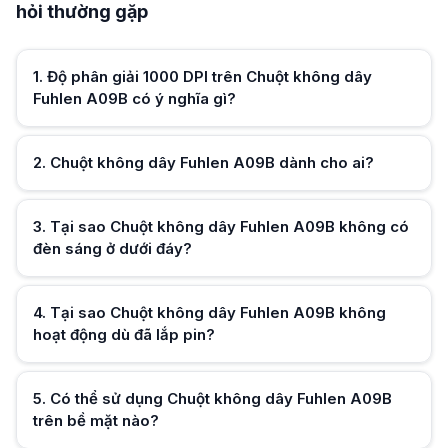
Chuột không dây Fuhlen A09B dành cho ai?
hỏi thường gặp
Sản phẩm dành cho nhân viên văn phòng, học sinh, sinh viên và những 
Tại sao Chuột không dây Fuhlen A09B không có đèn sáng ở dưới đáy?
Đây là công nghệ Optical không đèn giúp chuột hoạt động tiết kiệm pin
1
.
Độ phân giải 1000 DPI trên Chuột không dây
Tại sao Chuột không dây Fuhlen A09B không hoạt động dù đã lắp pin?
Fuhlen A09B có ý nghĩa gì?
Bạn hãy kiểm tra xem đã gạt công tắc ON dưới đáy chuột chưa, hoặc k
Có thể sử dụng Chuột không dây Fuhlen A09B trên bề mặt nào?
Chuột không dây Fuhlen A09B hoạt động tốt trên mặt gỗ, nhựa, vải.
2
.
Chuột không dây Fuhlen A09B dành cho ai?
3
.
Tại sao Chuột không dây Fuhlen A09B không có
Hữu ích (
0
)
đèn sáng ở dưới đáy?
Hữu ích (
0
)
4
.
Tại sao Chuột không dây Fuhlen A09B không
hoạt động dù đã lắp pin?
Hữu ích (
0
)
5
.
Có thể sử dụng Chuột không dây Fuhlen A09B
trên bề mặt nào?
Hữu ích (
0
)