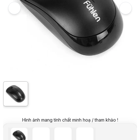
Hình ảnh và video sản phẩm
Chuột không dây Fuhlen A09B (USB/đen)
Video review chi tiết Chuột không dây Fuhlen A09B (USB/đen)
Giá niêm yết:
199.000 VND
Hình ảnh mang tính chất minh hoạ / tham khảo !
Giá mua online:
149.000 VND
Tiết kiệm 50.000 VND (-25%)
Giá mua trả góp (6 tháng):
24.834 VND / tháng
Trả góp qua thẻ VISA (12 tháng):
12.417 VND / tháng