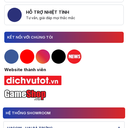
HỖ TRỢ NHIỆT TÌNH
Tư vấn, giải đáp mọi thắc mắc
KẾT NỐI VỚI CHÚNG TÔI
Hacom Facebook
Hacom YouTube
Hacom Instagram
Hacom TikTok
Website thành viên
HỆ THỐNG SHOWROOM
HACOM - HAI BÀ TRƯNG