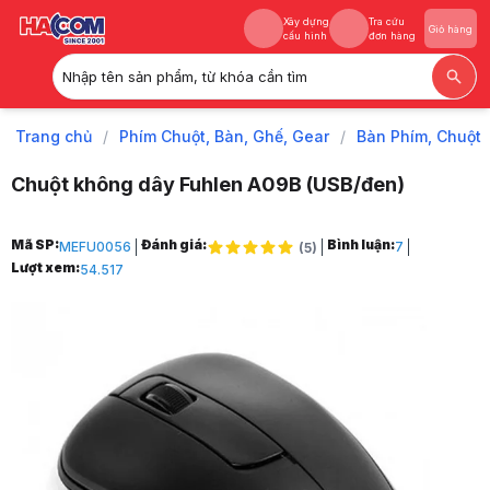
Xây dựng
Tra cứu
Giỏ hàng
cấu hình
đơn hàng
Nhập tên sản phẩm, từ khóa cần tìm
Xây dựng
Tra cứu
Giỏ hàng
cấu hình
đơn hàng
Trang chủ
/
Phím Chuột, Bàn, Ghế, Gear
/
Bàn Phím, Chuột
Chuột không dây Fuhlen A09B (USB/đen)
Trang chủ
Mã SP:
Đánh giá:
Bình luận:
MEFU0056
7
(
5
)
1
Lượt xem:
54.517
Phím Chuột, Bàn, Ghế, Gear
2
Bàn Phím, Chuột
3
Chuột máy tính
4
Chuột Máy Tính Giá Rẻ
5
Chuột không dây Fuhlen A09B (USB/đen)
6