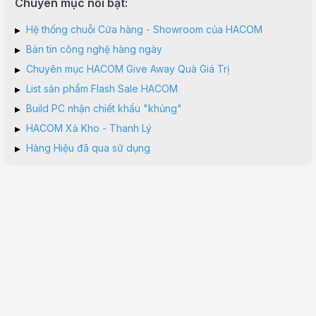
Chuyên mục nổi bật:
▸
Hệ thống chuỗi Cửa hàng - Showroom của HACOM
▸
Bản tin công nghệ hàng ngày
▸
Chuyên mục HACOM Give Away Quà Giá Trị
▸
List sản phẩm Flash Sale HACOM
▸
Build PC nhận chiết khấu "khủng"
▸
HACOM Xả Kho - Thanh Lý
▸
Hàng Hiệu đã qua sử dụng