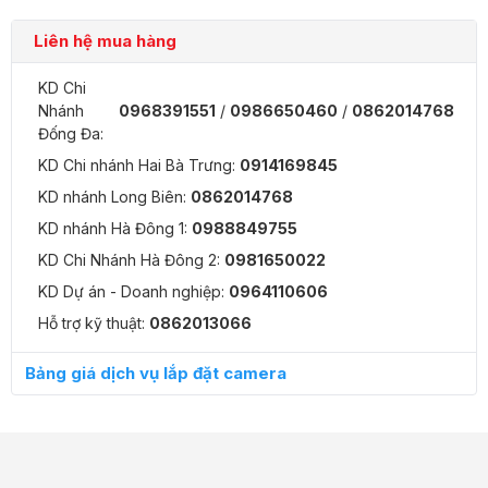
Liên hệ mua hàng
KD Chi
Nhánh
0968391551
/
0986650460
/
0862014768
Hệ điều hành hỗ trợ
IOS, Android
Đống Đa:
KD Chi nhánh Hai Bà Trưng:
0914169845
KD nhánh Long Biên:
0862014768
KD nhánh Hà Đông 1:
0988849755
Tốc độ quay
Tốc độ quay: 0.1° -120°/s, Tốc độ quét: 0.1° -80°/
KD Chi Nhánh Hà Đông 2:
0981650022
KD Dự án - Doanh nghiệp:
0964110606
Hỗ trợ kỹ thuật:
0862013066
Giao thức kết nối
Cổng kết nối RJ45
Bảng giá dịch vụ lắp đặt camera