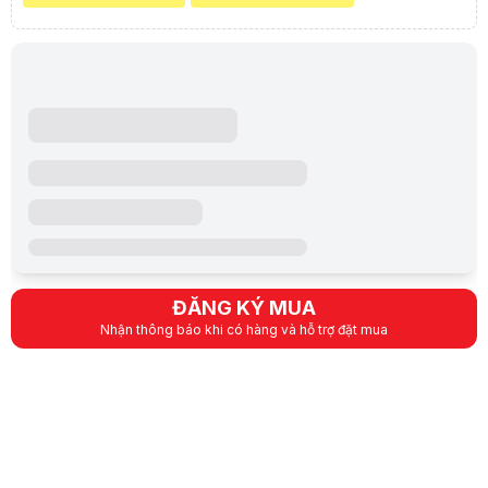
- + Nguồn 24VAC, HiPOE
- + Zoom số 16x, zoom quang 25x
- + Góc quay 360°, Góc quét -15° to 90°
- + Hỗ trợ 300 điểm preset, 8 patrols, 4 pattern
Độ nhạy sáng
Độ nhạy sáng Ultra-low light Powered By DarkFight
- + Hỗ trợ Park Action, ghi nhớ vị trí trước khi mất điện.
Tầm xa hồng ngoại
150m
ĐĂNG KÝ MUA
Nhận thông báo khi có hàng và hỗ trợ đặt mua
Ống kính
Zoom quang:25x,, Zoom số:16X,
Thẻ nhớ
Có hỗ trợ khe cắm thẻ 512g