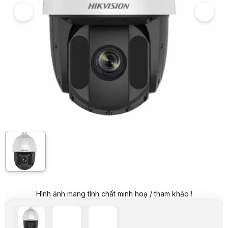
Giá niêm yết:
30.999.000 VND
Giá mua online:
24.899.000 VND
Tiết kiệm 6.100.000 VND (-20%)
Giá mua trả góp (6 tháng):
4.149.834 VND / tháng
Trả góp qua thẻ VISA (12 tháng):
2.074.917 VND / tháng
Giá đã bao gồm VAT
Mã sản phẩm:
CAHI0629
Bảo hành:
24 Tháng
Thương hiệu:
HIKVISION
Tình trạng:
Order trước – giao sau
Thêm vào giỏ hàng
Mua ngay
Mua trả góp 0%
Thông số nổi bật
amera IP Speed Dome hồng ngoại, 4MP ( quay quét),
+ Cảm biến 1/2.8" progressive scan CMOS
+ Chuẩn nén H.265+/H.265
+ Độ nhạy sáng Color: 0.005 Lux @(F1.6, AGC ON)
+ Độ phân giải 2560 × 1440@30/25fps
+ Ống kính 4.8 mm to 120 mm,
+ Tính năng WDR, HLC, BLC, 3D DNR, Defog, EIS
+ Hồng ngoại 150m
+ Hỗ trợ thẻ nhớ lên đến 256GB
Hình ảnh mang tính chất minh hoạ / tham khảo !
+Tính năng phát hiện xâm nhập, vượt hàng rào ảo, Vùng đi vào, Vùn
Thông số kỹ thuật