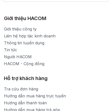
Bảo hành: 1900 1903 (máy lẻ 136)
Xem bản đồ đường đi
783 Phan Văn Trị - Hạnh Thông - TP. Hồ Chí Minh
[email protected]
1900 1903 (máy lẻ 161) - (028)73000322
Hình ảnh thực tế từ showroom
Thời gian mở cửa: Từ 8h30-20h30 hàng ngày
[email protected]
Xem bản đồ đường đi
Giới thiệu HACOM
Thời gian mở cửa: Từ 8h30-19h hàng ngày
1900 1903 (máy lẻ 159) -(028)73000322
Thời gian nghỉ trưa: Từ 12h-13h30 hàng ngày
Giới thiệu công ty
1900 1903 (máy lẻ 160)
[email protected]
Liên hệ hợp tác kinh doanh
Thời gian mở cửa: Từ 8h30-20h hàng ngày
Thông tin tuyển dụng
Tin tức
Người HACOM
HACOM - Cộng đồng
Hỗ trợ khách hàng
Tra cứu đơn hàng
Hướng dẫn mua hàng trực tuyến
Hướng dẫn thanh toán
Hướng dẫn mua hàng trả góp