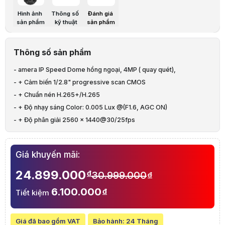
Mô tả chi tiết
Hình ảnh
Thông số
Đánh giá
sản phẩm
kỹ thuật
sản phẩm
Thông số sản phẩm
Hãng sản xuất
HIKVISION
- amera IP Speed Dome hồng ngoại, 4MP ( quay quét),
- + Cảm biến 1/2.8" progressive scan CMOS
- + Chuẩn nén H.265+/H.265
- + Độ nhạy sáng Color: 0.005 Lux @(F1.6, AGC ON)
Chủng loại
Camera SpeedDome 4Mp, Zoom 25X
- + Độ phân giải 2560 × 1440@30/25fps
- + Ống kính 4.8 mm to 120 mm,
- + Tính năng WDR, HLC, BLC, 3D DNR, Defog, EIS
Giá khuyến mãi:
- + Hồng ngoại 150m
Độ phân giải
- + Hỗ trợ thẻ nhớ lên đến 256GB
4MP 2560*1440:30fps
24.899.000
đ
30.999.000
đ
- +Tính năng phát hiện xâm nhập, vượt hàng rào ảo, Vùng đi vào,
6.100.000
đ
Tiết kiệm
Vùng đi ra, Di dời vật thể, Hành lý bỏ quên.
- + Hỗ trợ dịch vụ hik-connect, tên miền cameraddns.
- + Tiêu chuẩn IP67
Giá đã bao gồm VAT
Bảo hành:
24 Tháng
Cảm biến hình
Cảm biến 1/2.5" CMOS,