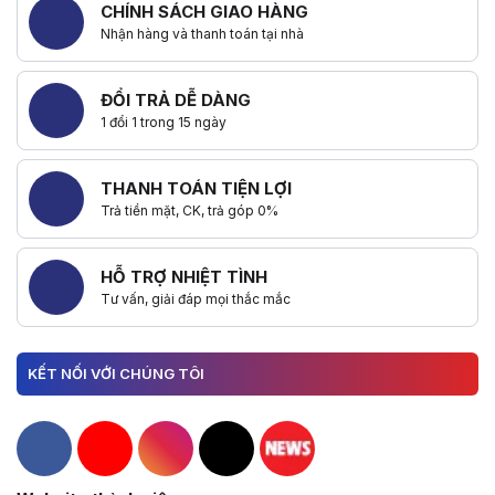
CHÍNH SÁCH GIAO HÀNG
Nhận hàng và thanh toán tại nhà
ĐỔI TRẢ DỄ DÀNG
1 đổi 1 trong 15 ngày
THANH TOÁN TIỆN LỢI
Trả tiền mặt, CK, trả góp 0%
HỖ TRỢ NHIỆT TÌNH
Tư vấn, giải đáp mọi thắc mắc
KẾT NỐI VỚI CHÚNG TÔI
Hacom Facebook
Hacom YouTube
Hacom Instagram
Hacom TikTok