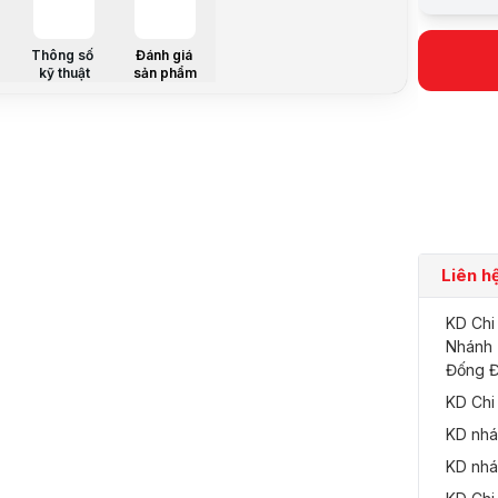
Hãng sản x
Model
Chủng loại
Thông số
Đánh giá
Cảm biến h
kỹ thuật
sản phẩm
Tầm xa hồn
ống kính
Quay quét
Đàm thoại
Tính năng 
Liên h
KD Chi
Phần mềm 
Nhánh
Nguồn điệ
Đống Đ
Chuẩn nén 
KD Chi
Kiểu lắp
Chế độ bả
KD nhá
Xuất xứ
KD nhá
Mô tả sản 