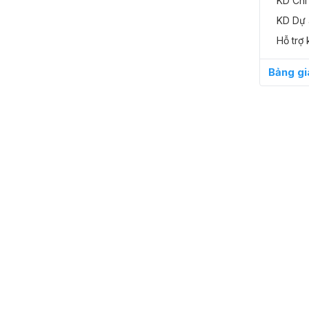
Hình ảnh ch
KD Chi
Lưu ý:
Bài v
KD Dự 
Danh mục:
Đánh giá t
Hỗ trợ 
⭐ Đánh giá 
Tuong - 
Bảng gi
chất lượng t
quyet - 0
giá cả hợp l
Long - 0
chất lượng h
quyet - 0
giá cả hợp l
Hạnh - 0
giá cả hợp 