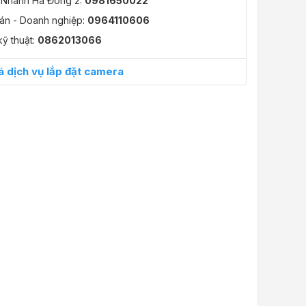
ất lượng cao với độ phân giải 2 MP, 1920 × 1080 Ống kính tiêu cự cố
 Nhánh Hà Đông 2:
0981650022
iết và hình ảnh mang tính tham khảo. Cấu hình và đặc tính sản phẩm có 
án - Doanh nghiệp:
0964110606
Camera Quan Sát
,
Camera, Chuông, Khóa, Cháy
ừ khách hàng đã mua Camera Hikvision chuyển đổi đèn thông minh DS
kỹ thuật:
0862013066
trung bình:
5/5
(12 đánh giá)
0961226****
5/5
09:27 30/11/2022
á dịch vụ lắp đặt camera
ốt dùng thấy rất hài lòng
961226****
5/5
09:29 3/12/2022
ý. chất lượng tốt. rất hài lòng!
979850****
5/5
13:11 6/12/2022
ình ảnh rất tốt
961226****
5/5
08:30 8/12/2022
ý. dùng rất ổn định ạ
987871****
5/5
08:30 8/12/2022
lý, hình ảnh sắc nét