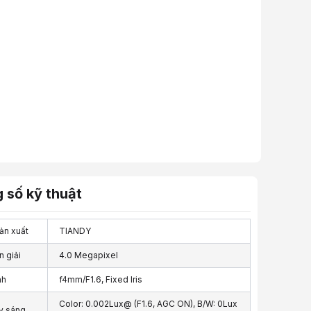
 số kỹ thuật
ản xuất
TIANDY
 giải
4.0 Megapixel
nh
f4mm/F1.6, Fixed Iris
Color: 0.002Lux@ (F1.6, AGC ON), B/W: 0Lux
y sáng