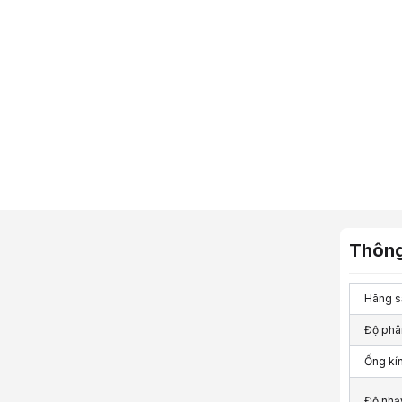
Thông
Hãng s
Độ phân
Ống kí
Độ nhạ