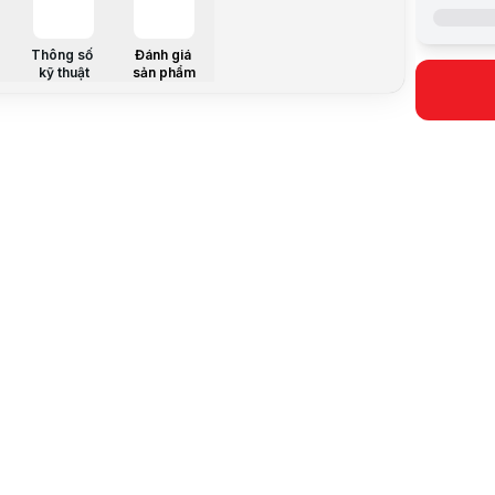
Ống kính
Độ nhạy s
Tầm xa hồn
Thông số
Đánh giá
kỹ thuật
sản phẩm
Chuẩn nén
Tiêu chuẩn
Tính năng đ
Cảm biến h
Nguồn điệ
Bảo hành
Mô tả sản 
Những ưu đ
Dòng Camera
Bạn có thể 
Cho phép th
Ưu điểm vượ