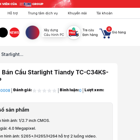
Hỗ trợ
Trung tâm dịch vụ
Khuyến mãi
Tài khoản
0
Xây dựng
Tra cứu
Giỏ hàng
NEWS
Cấu hình PC
Đơn hàng
agram
TikTok
tarlight...
Bán Cầu Starlight Tiandy TC-C34KS-
P
Đánh giá:
Bình luận:
Lượt xem:
I0008
0
uông, Khóa, Cháy
số sản phẩm
an Sát
 hình ảnh: 1/2.7 inch CMOS.
n sát trong nhà
giải: 4.0 Megapixel.
én hình ảnh: S265+/H265/H264 hỗ trợ 2 luồng video.
 Cầu Starlight Tiandy TC-C34KS-MT/4MP