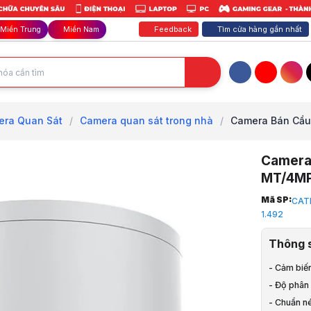
Feedback
Tìm cửa hàng gần nhất
Miền Trung
Miền Nam
Facebook
YouTube
Inst
ra Quan Sát
/
Camera quan sát trong nhà
/
Camera Bán Cầu S
Camera 
MT/4M
Trang chủ
Mã SP:
CAT
1
1.492
Camera, Ch
2
Thông 
Camera Qu
3
- Cảm biến
Camera qua
- Độ phân 
4
- Chuẩn n
Camera Bán