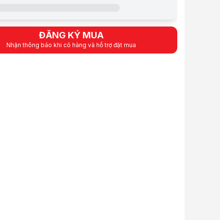
f4mm/F1.6, Fixed Iris
áng
Color: 0.002Lux@ (F1.6, AGC ON), B/W: 0Lux with IR
g ngoại
30m
S265+/H265/H264
ĐĂNG KÝ MUA
IP67
Nhận thông báo khi có hàng và hỗ trợ đặt mua
Tích hợp micro trên camera
Hỗ trợ Micro SD card slot, up to 512GB
Chức năng giảm nhiễu số 3D-DNR
ặc biệt
Chức năng bù ngược sáng BLC, HLC
Chức năng chống ngược sáng thực DWDR
Chuẩn ONVIF quốc tế, hỗ trợ tên miền miễn phí
Tiêu chuẩn chống thấm nước và bụi: IP67
Tiêu chuẩn chống va đập: IK10
ình ảnh
1/2.7 inch CMOS
n
DC 12V±25%, PoE
24 tháng
phẩm
iểm vượt trội của Camera IP TIANDY
 IP hoạt động được trong cả hai môi trường: mạng dây và wifi. Giám 
giám sát trong thời gian thực bằng mạng Lan hoặc bất cứ nơi đâu miễn là 
iết lập cấu hình từ xa qua Website. Cực kỳ thuận lợi cho người quản 
t trội của dòng Camera Ip là luôn cập nhật những công nghệ mới nhất 