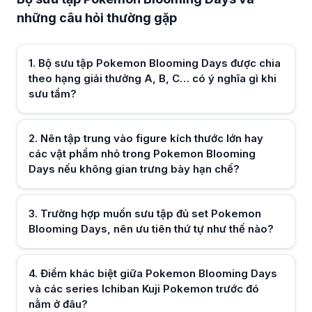
Nên tập trung vào figure kích thước lớn hay các vật phẩm nhỏ trong
những câu hỏi thường gặp
Với phòng nhỏ hoặc kệ sách gọn, các vật phẩm mini trong Pokemon Bl
Trường hợp muốn sưu tập đủ set Pokemon Blooming Days, nên ưu tiên
Khi theo đuổi trọn bộ Pokemon Blooming Days, nhiều người bắt đầu từ c
Điểm khác biệt giữa Pokemon Blooming Days và các series Ichiban K
1
.
Bộ sưu tập Pokemon Blooming Days được chia
Pokemon Blooming Days nổi bật với concept theo mùa và tông màu hoa
theo hạng giải thưởng A, B, C… có ý nghĩa gì khi
Nếu mua Pokemon Blooming Days để làm quà, nên cân nhắc yếu tố n
sưu tầm?
Với Pokemon Blooming Days, nên dựa vào nhân vật Pokemon người nhận 
Có nên kết hợp Pokemon Blooming Days với các bộ Ichiban Kuji khác 
Pokemon Blooming Days có phong cách nhẹ nhàng, vì vậy khi đặt cạnh
Khi so sánh Pokemon Blooming Days với figure Pokemon thông thường
2
.
Nên tập trung vào figure kích thước lớn hay
So với figure bán lẻ, Pokemon Blooming Days mang tính sưu tầm theo đợ
các vật phẩm nhỏ trong Pokemon Blooming
Days nếu không gian trưng bày hạn chế?
Hữu ích (
0
)
3
.
Trường hợp muốn sưu tập đủ set Pokemon
Blooming Days, nên ưu tiên thứ tự như thế nào?
Hữu ích (
0
)
4
.
Điểm khác biệt giữa Pokemon Blooming Days
và các series Ichiban Kuji Pokemon trước đó
nằm ở đâu?