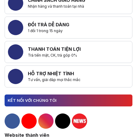
CHÍNH SÁCH GIAO HÀNG
Nhận hàng và thanh toán tại nhà
ĐỔI TRẢ DỄ DÀNG
1 đổi 1 trong 15 ngày
THANH TOÁN TIỆN LỢI
Trả tiền mặt, CK, trả góp 0%
HỖ TRỢ NHIỆT TÌNH
Tư vấn, giải đáp mọi thắc mắc
KẾT NỐI VỚI CHÚNG TÔI
Hacom Facebook
Hacom YouTube
Hacom Instagram
Hacom TikTok
Website thành viên