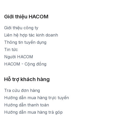
Xem bản đồ đường đi
783 Phan Văn Trị - Hạnh Thông - TP. Hồ Chí Minh
[email protected]
1900 1903 (máy lẻ 161) - (028)73000322
Hình ảnh thực tế từ showroom
Thời gian mở cửa: Từ 8h30-20h30 hàng ngày
[email protected]
Xem bản đồ đường đi
Giới thiệu HACOM
Thời gian mở cửa: Từ 8h30-19h hàng ngày
1900 1903 (máy lẻ 159) -(028)73000322
Thời gian nghỉ trưa: Từ 12h-13h30 hàng ngày
Giới thiệu công ty
1900 1903 (máy lẻ 160)
[email protected]
Liên hệ hợp tác kinh doanh
Thời gian mở cửa: Từ 8h30-20h hàng ngày
Thông tin tuyển dụng
Tin tức
Người HACOM
HACOM - Cộng đồng
Hỗ trợ khách hàng
Tra cứu đơn hàng
Hướng dẫn mua hàng trực tuyến
Hướng dẫn thanh toán
Hướng dẫn mua hàng trả góp