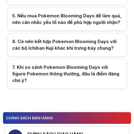
Hữu ích (
0
)
5
.
Nếu mua Pokemon Blooming Days để làm quà,
nên cân nhắc yếu tố nào để phù hợp người nhận?
Hữu ích (
0
)
6
.
Có nên kết hợp Pokemon Blooming Days với
các bộ Ichiban Kuji khác khi trưng bày chung?
Hữu ích (
0
)
7
.
Khi so sánh Pokemon Blooming Days với
figure Pokemon thông thường, đâu là điểm đáng
chú ý?
Hữu ích (
0
)
CHÍNH SÁCH BÁN HÀNG
Hữu ích (
0
)