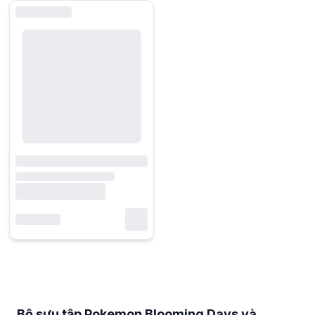
Bộ sưu tập Pokemon Blooming Days và những câu hỏi thường gặp
Bộ sưu tập Pokemon Blooming Days được chia theo hạng giải thưởng A,
Pokemon Blooming Days thuộc dòng Ichiban Kuji nên mỗi hạng A, B, C
Bộ sưu tập Pokemon Blooming Days và