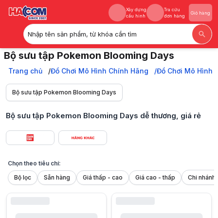
Xây dựng
Tra cứu
Giỏ hàng
cấu hình
đơn hàng
Nhập tên sản phẩm, từ khóa cần tìm
Xây dựng
Tra cứu
Giỏ hàng
Bộ sưu tập Pokemon Blooming Days
cấu hình
đơn hàng
Sưu tập bộ mô hình Pokemon Blooming Days dễ thương, ngộ nghĩnh tại H
Trang chủ
Trang chủ
Đồ Chơi Mô Hình Chính Hãng
Đồ Chơi Mô Hình I
Đồ Chơi Mô Hình Chính Hãng
Đồ Chơi Mô Hình Ichiban Kuji
Bộ sưu tập Pokemon Blooming Days
Bộ sưu tập Pokemon Blooming Days
Bộ sưu tập Pokemon Blooming Days dễ thương, giá rẻ
Chọn theo tiêu chí:
Bộ lọc
Sẵn hàng
Giá thấp - cao
Giá cao - thấp