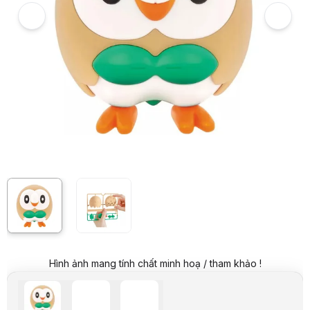
Giá niêm yết:
349.000 VND
Giá mua online:
119.000 VND
Tiết kiệm 230.000 VND (-66%)
Giá mua trả góp (6 tháng):
19.834 VND / tháng
Trả góp qua thẻ VISA (12 tháng):
9.917 VND / tháng
Giá đã bao gồm VAT
Mã sản phẩm:
MHBD0035
Thương hiệu:
BANDAI
Tình trạng:
Còn hàng
Thêm vào giỏ hàng
Mua ngay
Mua trả góp 0%
Thông số nổi bật
Thương hiệu: Bandai
Series: Pokemon PLAMO
Tên sản phẩm: 10 ROWLET
Chất liệu: Nhựa
Thông số kỹ thuật
Hãng
Bandai
Series
Pokemon Plamo
Tên sản phẩm
10 ROWLET
Chất liệu
Nhựa
Mô tả sản phẩm
Hình ảnh mang tính chất minh hoạ / tham khảo !
Thương hiệu: Bandai
Series: Pokemon PLAMO
Tên sản phẩm: 10 ROWLET