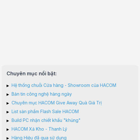
Chuyên mục nổi bật:
▸
Hệ thống chuỗi Cửa hàng - Showroom của HACOM
▸
Bản tin công nghệ hàng ngày
▸
Chuyên mục HACOM Give Away Quà Giá Trị
▸
List sản phẩm Flash Sale HACOM
▸
Build PC nhận chiết khấu "khủng"
▸
HACOM Xả Kho - Thanh Lý
▸
Hàng Hiệu đã qua sử dụng