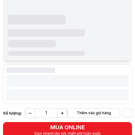
−
+
Số lượng:
Thêm vào giỏ hàng
Yêu
MUA ONLINE
Giao nhanh tận nơi, miễn phí toàn quốc