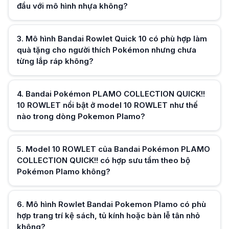
Mô hình đồ chơi Bandai Pokémon PLAMO COLLECTION QUICK!! 10 ROWLET p
đầu với mô hình nhựa không?
Bandai Pokémon PLAMO COLLECTION QUICK!! 10 ROWLET có hợp với nh
Hữu ích (
0
)
Bandai Pokémon PLAMO COLLECTION QUICK!! 10 ROWLET hợp nhóm gia đìn
3
.
Mô hình Bandai Rowlet Quick 10 có phù hợp làm
quà tặng cho người thích Pokémon nhưng chưa
từng lắp ráp không?
Hữu ích (
0
)
4
.
Bandai Pokémon PLAMO COLLECTION QUICK!!
10 ROWLET nổi bật ở model 10 ROWLET như thế
nào trong dòng Pokemon Plamo?
Hữu ích (
0
)
5
.
Model 10 ROWLET của Bandai Pokémon PLAMO
COLLECTION QUICK!! có hợp sưu tầm theo bộ
Pokémon Plamo không?
Hữu ích (
0
)
6
.
Mô hình Rowlet Bandai Pokemon Plamo có phù
hợp trang trí kệ sách, tủ kính hoặc bàn lễ tân nhỏ
không?