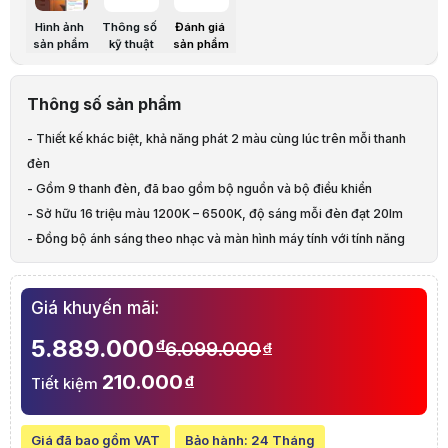
Hình ảnh
Thông số
Đánh giá
Đèn trang trí trong phòn
sản phẩm
kỹ thuật
sản phẩm
Tính năng
Decor góc làm việc một
Đồng bộ hệ thống Smar
Thông số sản phẩm
- Thiết kế khác biệt, khả năng phát 2 màu cùng lúc trên mỗi thanh
Độ sáng
44 lumens
đèn
- Gồm 9 thanh đèn, đã bao gồm bộ nguồn và bộ điều khiển
Tuổi thọ
25.000 giờ
- Sở hữu 16 triệu màu 1200K – 6500K, độ sáng mỗi đèn đạt 20lm
- Đồng bộ ánh sáng theo nhạc và màn hình máy tính với tính năng
Rhythm Module, Screen Mirror
Wifi
Có hỗ trợ. WiFi (2.4 GHz
- Hỗ trợ Razer Chroma, tạo trải nghiệm gaming mới lạ
Giá khuyến mãi:
- Điều khiển linh hoạt bằng giọng nói hoặc qua ứng dụng trên điện
thoại
5.889.000
đ
6.099.000
đ
Tương thích
Ứng dụng Apple HomeKit
- Tương thích Apple Homekit, Google Home, Amazon Alexa,
210.000
đ
Tiết kiệm
IFTTT…
Nhiệt độ màu
1200K - 6500K
- Mở rộng tối đa 18 thanh đèn với bộ Nanoleaf Lines Extra Kit
Giá đã bao gồm VAT
Bảo hành:
24 Tháng