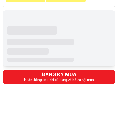
Màu sắc hiển thị
RGB (hơn 16 triệu màu)
Điện áp
100VAC - 240VAC
Công suất nguồn tối đa
42W
Mức tiêu thụ năng lượng trên mỗi ô đèn
1,5W
Số ô tối đa với mỗi bộ cấp nguồn 42W đi kèm
28 Ô đèn
ĐĂNG KÝ MUA
Số ô đèn tối đa cho mỗi Bảng điều khiển
500 ô đèn
Nhận thông báo khi có hàng và hỗ trợ đặt mua
9 x ô đèn dạng thanh
9 x đầu nối và nắp
1 x bảng điều khiển
10 x miếng cố định & b
Phụ kiện