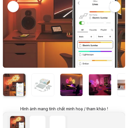
Giá đã bao gồm VAT
Mã sản phẩm:
DENN0014
Bảo hành:
24 Tháng
Thương hiệu:
NANOLEAF
Tình trạng:
Order trước – giao sau
Thêm vào giỏ hàng
Mua ngay
Mua trả góp 0%
Thông số nổi bật
Thiết kế khác biệt, khả năng phát 2 màu cùng lúc trên mỗi thanh 
Gồm 9 thanh đèn, đã bao gồm bộ nguồn và bộ điều khiển
Sở hữu 16 triệu màu 1200K – 6500K, độ sáng mỗi đèn đạt 20lm
Đồng bộ ánh sáng theo nhạc và màn hình máy tính với tính năng 
Hỗ trợ Razer Chroma, tạo trải nghiệm gaming mới lạ
Điều khiển linh hoạt bằng giọng nói hoặc qua ứng dụng trên điện 
Tương thích Apple Homekit, Google Home, Amazon Alexa, IFTTT…
Mở rộng tối đa 18 thanh đèn với bộ Nanoleaf Lines Extra Kit
Thông số kỹ thuật
Thương hiệu
Nanoleaf
Model
Nanoleaf Lines (Bộ khởi
Hình ảnh mang tính chất minh hoạ / tham khảo !
Chiều dài cáp
2.5m