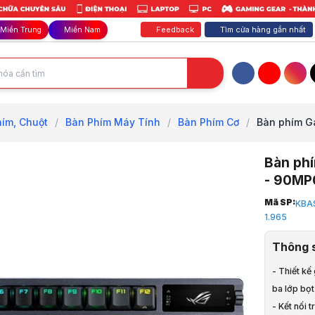
Feedback
Tìm cửa hàng gần nhất
Miền Trung
Miền Nam
Facebook
YouTube
Inst
ím, Chuột
/
Bàn Phím Máy Tính
/
Bàn Phím Cơ
/
Bàn phím Ga
Bàn ph
- 90MP
Trang chủ
Mã SP:
KBA
1
1.965
Phím Chuột
2
Thông 
Bàn Phím, 
3
- Thiết kế
Bàn Phím M
ba lớp bọt
4
- Kết nối 
Bàn Phím C