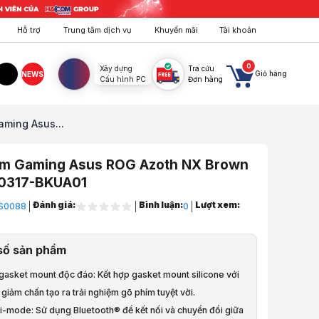
Hỗ trợ
Trung tâm dịch vụ
Khuyến mãi
Tài khoản
0
Xây dựng
Tra cứu
Giỏ hàng
NEWS
Cấu hình PC
Đơn hàng
agram
TikTok
ming Asus...
ím Gaming Asus ROG Azoth NX Brown
0317-BKUA01
Đánh giá:
Bình luận:
Lượt xem:
S0088
0
, Bàn, Ghế, Gear
số sản phẩm
Chuột
 gasket mount độc đáo: Kết hợp gasket mount silicone với
áy Tính
 giảm chấn tạo ra trải nghiệm gõ phím tuyệt vời.
tri-mode: Sử dụng Bluetooth® để kết nối và chuyển đổi giữa
ơ