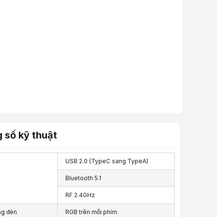
1 x USB extender
1 x cáp USB
1 x ROG sticker
 số kỹ thuật
1 x hướng dẫn sử dụng
USB 2.0 (TypeC sang TypeA)
Bluetooth 5.1
phẩm
RF 2.4GHz
iết và hình ảnh mang tính tham khảo. Cấu hình và đặc tính sản phẩm có 
ng đèn
RGB trên mỗi phím
Phím Chuột, Bàn, Ghế, Gear
,
Bàn Phím, Chuột
,
Bàn Phím Chuột Không 