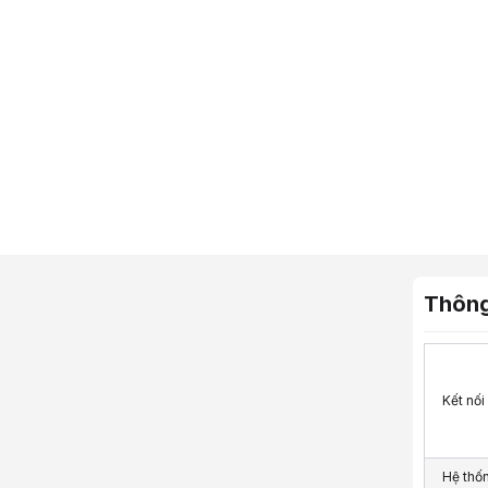
Thông
Kết nối
Mô tả sản 
Lưu ý:
Bài v
Hệ thố
Danh mục: