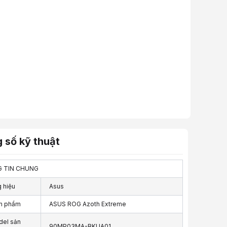
 số kỹ thuật
 TIN CHUNG
 hiệu
Asus
n phẩm
ASUS ROG Azoth Extreme
el sản
90MP03MA-BKUA01