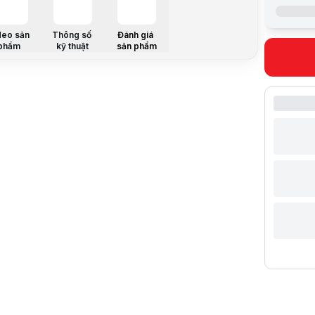
Giá niêm yế
Giá mua on
Giá mua trả
deo sản
Thông số
Đánh giá
Trả góp qua
phẩm
kỹ thuật
sản phẩm
Giá đã bao
Mã sản ph
Bảo hành:
Thương hi
Tình trạng
Thêm vào g
Thông số nổ
Bàn phím 
Chuẩn kết 
Layout 75%
Khung kim 
Cấu trúc G
Plate làm 
Kick Stand
Màn hình O
Switch RO
Keycap PB
Thông số k
THÔNG TI
Thương hi