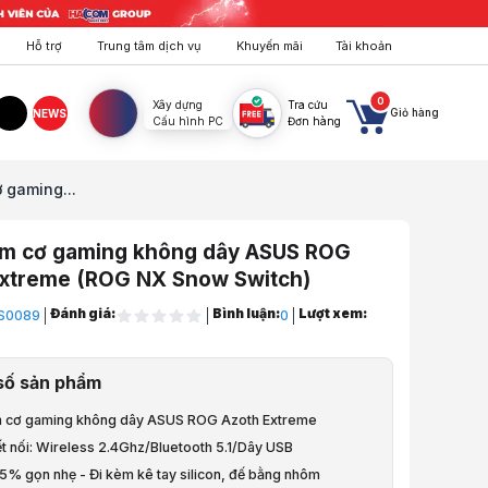
Hỗ trợ
Trung tâm dịch vụ
Khuyến mãi
Tài khoản
0
Xây dựng
Tra cứu
Giỏ hàng
NEWS
Cấu hình PC
Đơn hàng
agram
TikTok
 gaming...
ím cơ gaming không dây ASUS ROG
Extreme (ROG NX Snow Switch)
Đánh giá:
Bình luận:
Lượt xem:
S0089
0
, Bàn, Ghế, Gear
số sản phẩm
Chuột
m cơ gaming không dây ASUS ROG Azoth Extreme
áy Tính
ết nối: Wireless 2.4Ghz/Bluetooth 5.1/Dây USB
75% gọn nhẹ - Đi kèm kê tay silicon, đế bằng nhôm
ơ