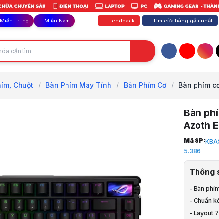
Feedback
Tìm cửa hàng gần nhất
Miền Trung
Miền Nam
Facebook
YouTube
Inst
ím, Chuột
/
Bàn Phím Máy Tính
/
Bàn Phím Cơ
/
Bàn phím cơ
Bàn ph
Azoth 
Trang chủ
Mã SP:
KBA
1
5.386
Phím Chuột
2
Thông 
Bàn Phím, 
3
- Bàn phí
Bàn Phím M
- Chuẩn k
4
- Layout 
Bàn Phím C