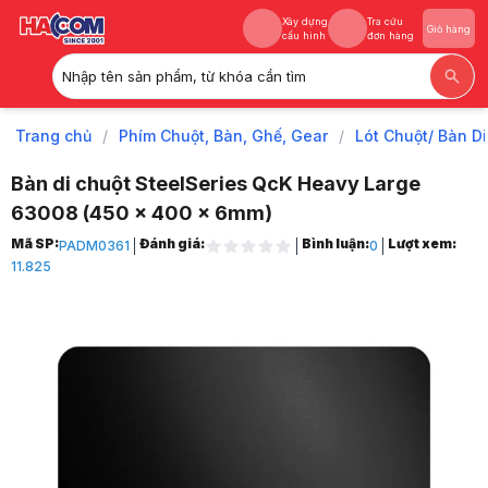
Xây dựng
Tra cứu
Giỏ hàng
cấu hình
đơn hàng
Nhập tên sản phẩm, từ khóa cần tìm
Xây dựng
Tra cứu
Giỏ hàng
cấu hình
đơn hàng
Trang chủ
/
Phím Chuột, Bàn, Ghế, Gear
/
Lót Chuột/ Bàn D
Bàn di chuột SteelSeries QcK Heavy Large
63008 (450 x 400 x 6mm)
Trang chủ
Mã SP:
Đánh giá:
Bình luận:
Lượt xem:
PADM0361
0
1
11.825
Phím Chuột, Bàn, Ghế, Gear
2
Lót Chuột/ Bàn Di Chuột
3
Bàn di chuột SteelSeries QcK Heavy Large 63008 (450 x 400 x 6mm)
4
Hình ảnh và video sản phẩm
Bàn di chuột SteelSeries QcK Heavy Large 63008 (450 x 400 x 6mm)
Ảnh thực tế từ khách hàng
Giá niêm yết:
899.000 VND