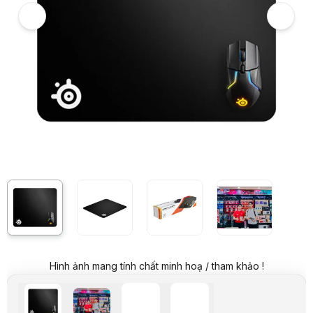
Giá mua online:
599.000 VND
Tiết kiệm 300.000 VND (-33%)
Giá mua trả góp (6 tháng):
99.834 VND / tháng
Trả góp qua thẻ VISA (12 tháng):
49.917 VND / tháng
Giá đã bao gồm VAT
Mã sản phẩm:
PADM0361
Thương hiệu:
STEELSERIES
Tình trạng:
Order trước – giao sau
Thêm vào giỏ hàng
Mua ngay
Mua trả góp 0%
Thông số nổi bật
Kích thước: 450 mm x 400 mm
Độ dày: 6 mm
Chất liệu: vải sợi dệt
Đế cao su chống trượt
Có thể làm sạch dễ dàng
Thông số kỹ thuật
Thương hiệu
Steelseries
Tên sản phẩm
Qck Heavy Large
Tình trạng
100% mới
Kích thước
450 x 400 x 6 mm
Loại lót chuột
Pad mềm
Hình ảnh mang tính chất minh hoạ / tham khảo !
Loại bề mặt
Speed
Vật chất
Vải dệt thoi siêu nhỏ
Độ dày
6mm