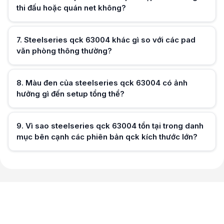
thi đấu hoặc quán net không?
Hữu ích (
0
)
7
.
Steelseries qck 63004 khác gì so với các pad
văn phòng thông thường?
Hữu ích (
0
)
8
.
Màu đen của steelseries qck 63004 có ảnh
hưởng gì đến setup tổng thể?
Hữu ích (
0
)
9
.
Vì sao steelseries qck 63004 tồn tại trong danh
mục bên cạnh các phiên bản qck kích thước lớn?
Hữu ích (
0
)
Hữu ích (
0
)