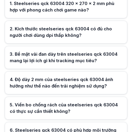
Steelseries qck 63004 sử dụng kết cấu sợi vải đan dày giúp cảm biến đọc
1
.
Steelseries qck 63004 320 x 270 x 2 mm phù
Độ dày 2 mm của steelseries qck 63004 ảnh hưởng như thế nào đến tr
hợp với phong cách chơi game nào?
Steelseries qck 63004 320 x 270 x 2 mm có độ mỏng vừa phải, giữ cảm
Viền bo chống rách của steelseries qck 63004 có thực sự cần thiết kh
Steelseries qck 63004 được bo viền giúp hạn chế tưa mép khi sử dụng lâ
Steelseries qck 63004 có phù hợp môi trường thi đấu hoặc quán net k
2
.
Kích thước steelseries qck 63004 có đủ cho
Steelseries qck 63004 320 x 270 x 2 mm với trọng lượng nhẹ và kích th
người chơi dùng dpi thấp không?
Steelseries qck 63004 khác gì so với các pad văn phòng thông thường
Steelseries qck 63004 được tối ưu cho cảm biến gaming, mang lại độ ch
Hữu ích (
0
)
Màu đen của steelseries qck 63004 có ảnh hưởng gì đến setup tổng th
3
.
Bề mặt vải đan dày trên steelseries qck 63004
Steelseries qck 63004 màu đen trung tính dễ phối với nhiều bàn phím và
mang lại lợi ích gì khi tracking mục tiêu?
Vì sao steelseries qck 63004 tồn tại trong danh mục bên cạnh các phi
Steelseries qck 63004 320 x 270 x 2 mm hướng đến người dùng cần pa
Hữu ích (
0
)
4
.
Độ dày 2 mm của steelseries qck 63004 ảnh
hưởng như thế nào đến trải nghiệm sử dụng?
Hữu ích (
0
)
5
.
Viền bo chống rách của steelseries qck 63004
có thực sự cần thiết không?
Hữu ích (
0
)
6
.
Steelseries qck 63004 có phù hợp môi trường