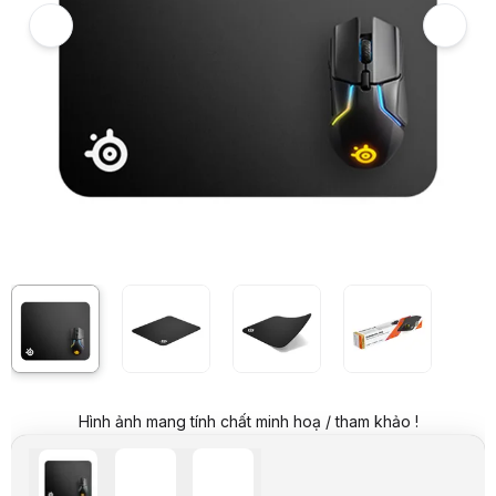
Giá mua trả góp (6 tháng):
44.834 VND / tháng
Trả góp qua thẻ VISA (12 tháng):
22.417 VND / tháng
Giá đã bao gồm VAT
Mã sản phẩm:
PADM0774
Thương hiệu:
STEELSERIES
Tình trạng:
Order trước – giao sau
Thêm vào giỏ hàng
Mua ngay
Mua trả góp 0%
Thông số nổi bật
Kích cỡ: 320mm x 270mm
Độ dày: 2mm
Chất liệu: Cao su tổng hợp, bên trên phủ vải cao cấp
Bề mặt tối ưu hoá độ chuẩn xác của mắt đọc, tránh tình trạng loss 
Sử dụng cao su cao cấp, không độc hại
Thông số kỹ thuật
Sản phẩm
Lót chuột
Hãng sản xuất
Steelseries
Model
Qck 63004
Kích thước
250 x 210 x 2 mm
Trọng lượng
52g
Chất liệu
Kết cấu sợi vải đan dày giúp cho việc điều khiển được
Hình ảnh mang tính chất minh hoạ / tham khảo !
Màu sắc
Đen
Mô tả sản phẩm