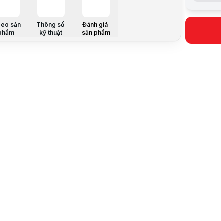
Mã sản ph
Bảo hành:
deo sản
Thông số
Đánh giá
Thương hi
phẩm
kỹ thuật
sản phẩm
Tình trạng
Thêm vào g
Thông số nổ
Thiết kế d
Thông số k
Model
Kích thước
Chất liệu
Bo mạch c
Drive Bay
Cổng I / O 
Water Cool
Power Supp
Max, CpU C
Max. Displ
Fan
Weight
Khe mở rộ
Mô tả sản 