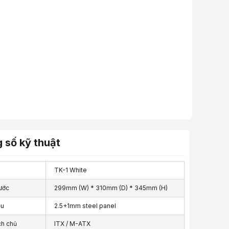
 số kỹ thuật
TK-1 White
ước
299mm (W) * 310mm (D) * 345mm (H)
ệu
2.5+1mm steel panel
h chủ
ITX / M-ATX