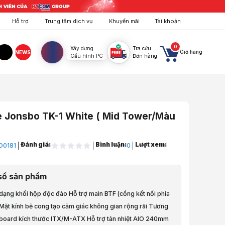
Hỗ trợ
Trung tâm dịch vụ
Khuyến mãi
Tài khoản
0
Xây dựng
Tra cứu
Giỏ hàng
NEWS
Cấu hình PC
Đơn hàng
agram
TikTok
 Jonsbo TK-1 White ( Mid Tower/Màu
Đánh giá:
Bình luận:
Lượt xem:
O0181
0
áy Tính
số sản phẩm
máy tính
 dạng khối hộp độc đáo Hỗ trợ main BTF (cổng kết nối phía
nsbo TK-1 White ( Mid Tower/Màu Trắng)
 Mặt kính bẻ cong tạo cảm giác không gian rộng rãi Tương
nboard kích thước ITX/M-ATX Hỗ trợ tản nhiệt AIO 240mm
à video sản phẩm