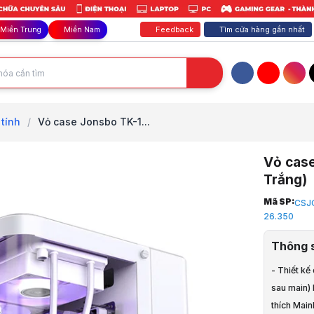
Feedback
Tìm cửa hàng gần nhất
Miền Trung
Miền Nam
Facebook
YouTube
Inst
tính
/
Vỏ case Jonsbo TK-1...
Vỏ case
Trắng)
Trang chủ
Mã SP:
CSJ
1
26.350
Linh Kiện M
2
Thông 
Case - Vỏ 
3
- Thiết kế
Vỏ case Jo
sau main)
4
thích Mai
Hình ảnh v