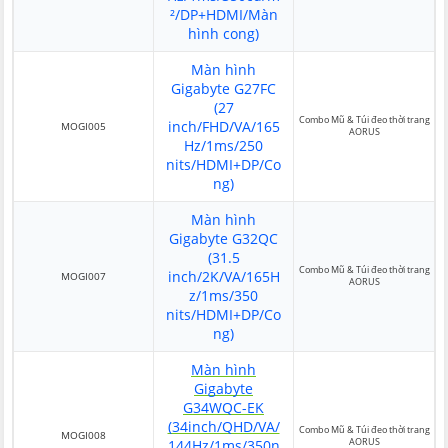
²/DP+HDMI/Màn
hình cong)
Màn hình
Gigabyte G27FC
(27
Combo Mũ & Túi đeo thời trang
inch/FHD/VA/165
MOGI005
AORUS
Hz/1ms/250
nits/HDMI+DP/Co
ng)
Màn hình
Gigabyte G32QC
(31.5
Combo Mũ & Túi đeo thời trang
inch/2K/VA/165H
MOGI007
AORUS
z/1ms/350
nits/HDMI+DP/Co
ng)
Màn hình
Gigabyte
G34WQC-EK
(34inch/QHD/VA/
Combo Mũ & Túi đeo thời trang
MOGI008
AORUS
144Hz/1ms/350n