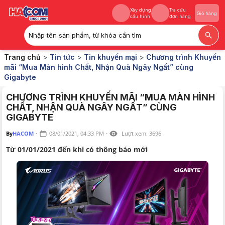
Xây dựng
Tra cứu
Giỏ hàng
cấu hình
đơn hàng
Nhập tên sản phẩm, từ khóa cần tìm
Xây dựng
Tra cứu
Giỏ hàng
Trang chủ
>
Tin tức
>
Tin khuyến mại
>
Chương trình Khuyến
cấu hình
đơn hàng
mãi “Mua Màn hình Chất, Nhận Quà Ngây Ngất” cùng
Gigabyte
CHƯƠNG TRÌNH KHUYẾN MÃI “MUA MÀN HÌNH
CHẤT, NHẬN QUÀ NGÂY NGẤT” CÙNG
GIGABYTE
By
HACOM
·
08/01/2021, 04:33 PM
·
Lượt xem:
3696
Từ 01/01/2021 đến khi có thông báo mới