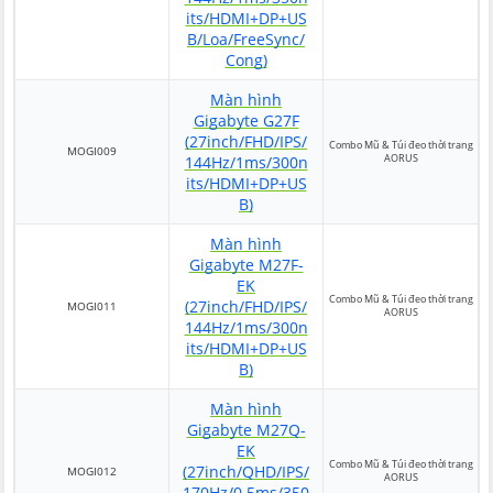
its/HDMI+DP+US
B/Loa/FreeSync/
Cong)
Màn hình
Gigabyte G27F
(27inch/FHD/IPS/
Combo Mũ & Túi đeo thời trang
MOGI009
AORUS
144Hz/1ms/300n
its/HDMI+DP+US
B)
Màn hình
Gigabyte M27F-
EK
Combo Mũ & Túi đeo thời trang
(27inch/FHD/IPS/
MOGI011
AORUS
144Hz/1ms/300n
its/HDMI+DP+US
B)
Màn hình
Gigabyte M27Q-
EK
Combo Mũ & Túi đeo thời trang
(27inch/QHD/IPS/
MOGI012
AORUS
170Hz/0.5ms/350