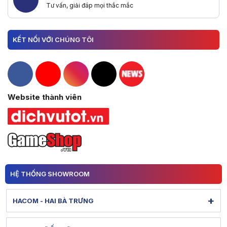
MOGI008
Màn hình Gigabyte G34WQC-EK (34inch/QHD/VA/144Hz
Tư vấn, giải đáp mọi thắc mắc
MOGI009
Màn hình Gigabyte G27F (27inch/FHD/IPS/144Hz/1ms/3
MOGI011
Màn hình Gigabyte M27F-EK (27inch/FHD/IPS/144Hz/1m
MOGI012
Màn hình Gigabyte M27Q-EK (27inch/QHD/IPS/170Hz/0.
KẾT NỐI VỚI CHÚNG TÔI
5. Lưu ý
- Chương trình áp dụng cho khách hàng online và offline
- Chương trình áp dụng đồng thời với các khuyến mãi khác của HA
Hacom Facebook
Hacom YouTube
Hacom Instagram
Hacom TikTok
Website thành viên
HỆ THỐNG SHOWROOM
+
HACOM - HAI BÀ TRƯNG
131 Lê Thanh Nghị - Bạch Mai - Hà Nội