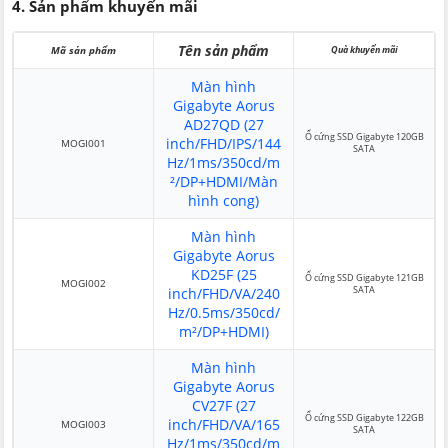
4. Sản phẩm khuyến mãi
Tên sản phẩm
Mã sản phẩm
Quà khuyến mãi
Màn hình
Gigabyte Aorus
AD27QD (27
Ổ cứng SSD Gigabyte 120GB
inch/FHD/IPS/144
MOGI001
SATA
Hz/1ms/350cd/m
²/DP+HDMI/Màn
hình cong)
Màn hình
Gigabyte Aorus
KD25F (25
Ổ cứng SSD Gigabyte 121GB
MOGI002
SATA
inch/FHD/VA/240
Hz/0.5ms/350cd/
m²/DP+HDMI)
Màn hình
Gigabyte Aorus
CV27F (27
Ổ cứng SSD Gigabyte 122GB
inch/FHD/VA/165
MOGI003
SATA
Hz/1ms/350cd/m