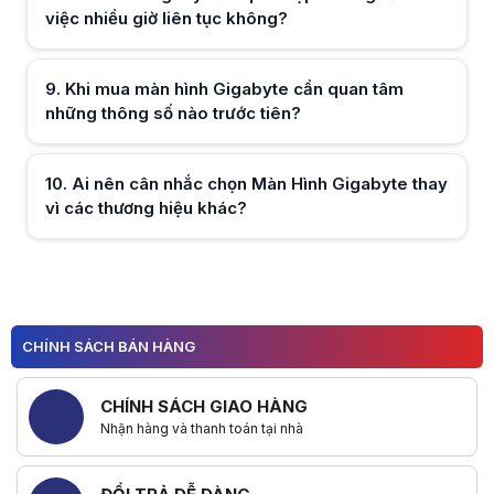
việc nhiều giờ liên tục không?
Hữu ích (
0
)
9
.
Khi mua màn hình Gigabyte cần quan tâm
những thông số nào trước tiên?
Hữu ích (
0
)
10
.
Ai nên cân nhắc chọn Màn Hình Gigabyte thay
vì các thương hiệu khác?
Hữu ích (
0
)
Hữu ích (
0
)
CHÍNH SÁCH BÁN HÀNG
CHÍNH SÁCH GIAO HÀNG
Nhận hàng và thanh toán tại nhà