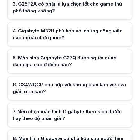
3
.
G25F2A có phải là lựa chọn tốt cho game thủ
Màn hình Gigabyte phù hợp cho làm việc lâu nhờ chất lượng hiển thị ổn
phổ thông không?
Hữu ích (
0
)
Khi mua màn hình Gigabyte cần quan tâm những thông số nào trước t
Khi mua màn hình Gigabyte nên quan tâm kích thước, độ phân giải, tần
Ai nên cân nhắc chọn Màn Hình Gigabyte thay vì các thương hiệu kh
Màn Hình Gigabyte phù hợp cho người cần màn hình đa dụng, vừa chơi 
4
.
Gigabyte M32U phù hợp với những công việc
nào ngoài chơi game?
Hữu ích (
0
)
5
.
Màn hình Gigabyte G27Q được người dùng
đánh giá cao ở điểm nào?
Hữu ích (
0
)
6
.
G34WQCP phù hợp với không gian làm việc và
giải trí ra sao?
Hữu ích (
0
)
7
.
Nên chọn màn hình Gigabyte theo kích thước
hay theo độ phân giải?
Hữu ích (
0
)
8
.
Màn hình Gigabyte có phù hợp cho người làm