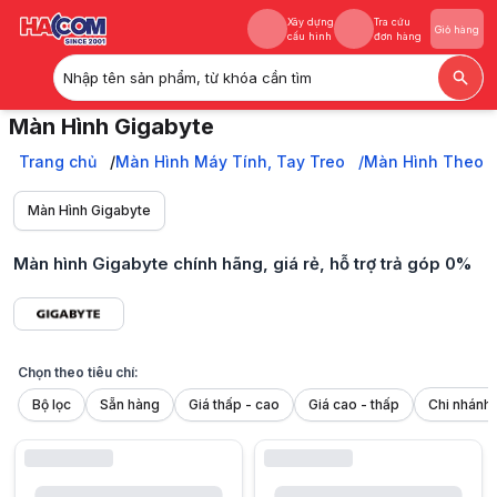
Xây dựng
Tra cứu
Giỏ hàng
cấu hình
đơn hàng
Nhập tên sản phẩm, từ khóa cần tìm
Xây dựng
Tra cứu
Giỏ hàng
Màn Hình Gigabyte
cấu hình
đơn hàng
Màn hình Gigabyte chính hãng tại HACOM: Đa dạng, tần số quét cao, m
Trang chủ
Trang chủ
Màn Hình Máy Tính, Tay Treo
Màn Hình Theo 
Màn Hình Máy Tính, Tay Treo
Màn Hình Theo Hãng
Màn Hình Gigabyte
Màn Hình Gigabyte
Màn hình Gigabyte chính hãng, giá rẻ, hỗ trợ trả góp 0%
Chọn theo tiêu chí:
Bộ lọc
Sẵn hàng
Giá thấp - cao
Giá cao - thấp
1. Màn hình Gigabyte trong hệ sinh thái phần cứng cho game thủ
Với cộng đồng game thủ và người build PC, Gigabyte không còn là cá
Triết lý mà Gigabyte theo đuổi là sự đồng bộ trong toàn bộ cấu hình