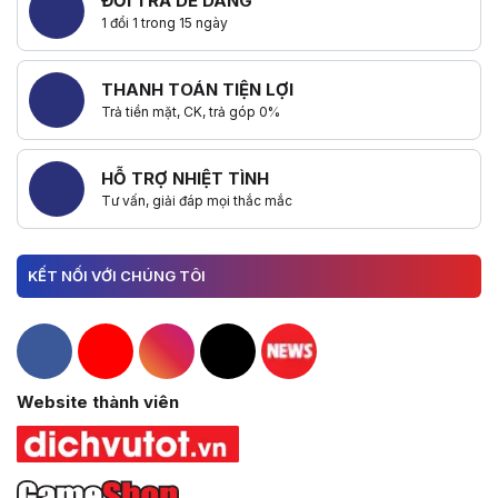
ĐỔI TRẢ DỄ DÀNG
1 đổi 1 trong 15 ngày
THANH TOÁN TIỆN LỢI
Trả tiền mặt, CK, trả góp 0%
HỖ TRỢ NHIỆT TÌNH
Tư vấn, giải đáp mọi thắc mắc
KẾT NỐI VỚI CHÚNG TÔI
Hacom Facebook
Hacom YouTube
Hacom Instagram
Hacom TikTok
Website thành viên