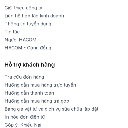
1900 1903 (máy lẻ 159) -(028)73000322
Thời gian nghỉ trưa: Từ 12h-13h30 hàng ngày
Giới thiệu công ty
1900 1903 (máy lẻ 160)
[email protected]
Liên hệ hợp tác kinh doanh
Thời gian mở cửa: Từ 8h30-20h hàng ngày
Thông tin tuyển dụng
Tin tức
Người HACOM
HACOM - Cộng đồng
Hỗ trợ khách hàng
Tra cứu đơn hàng
Hướng dẫn mua hàng trực tuyến
Hướng dẫn thanh toán
Hướng dẫn mua hàng trả góp
Bảng giá vật tư và dịch vụ sửa chữa lắp đặt
In hóa đơn điện tử
Góp ý, Khiếu Nại