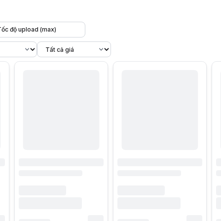
Tốc độ upload (max)
ành “mạch máu” kết nối mọi hoạt động từ văn phòng đến ngoài trời.
Bộ p
mang đến sự linh hoạt tuyệt đối: chỉ cần lắp SIM 3G hoặc 4G là có thể c
sóng dữ liệu từ mạng 3G hoặc 4G rồi phát lại dưới dạng WiFi, cho phép n
ang hay modem cố định – bộ phát WiFi di động hoạt động độc lập nhờ SI
tên khác nhau như:
sim 4G còn được dùng trong các ứng dụng IoT (camera giám sát, máy bán