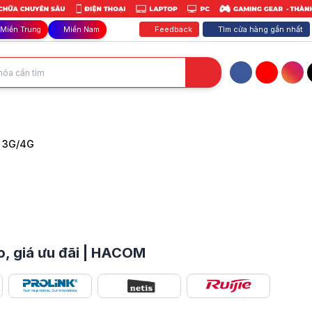
Feedback
Tìm cửa hàng gần nhất
Miền Trung
Miền Nam
Facebook
YouTube
Inst
n định, phủ sóng mạnh, bảo mật cao. HACOM giảm giá cực SỐC, nhận nga
i 3G/4G
o, giá ưu đãi | HACOM