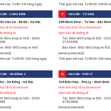
 mở cửa: Từ 8h-21h hàng ngày
Thời gian mở cửa: Từ 8h30-20h30 h
7
COM - LONG BIÊN
HACOM - TỪ SƠN
ễn Văn Cừ - Bồ Đề - Hà Nội
299 Minh Khai - Từ Sơn - Bắc Nin
thực tế từ showroom
Hình ảnh thực tế từ showroom
ồ đường đi
Xem bản đồ đường đi
00 1903 (máy lẻ 143) - (024)
Tel: 1900 1903 (máy lẻ 152) - (022
668
27304286
nh: 1900 1903 (máy lẻ 144)
Bảo hành: 1900 1903 (máy lẻ 153)
otected]
[email protected]
 mở cửa: Từ 8h30-20h hàng ngày
Thời gian mở cửa: Từ 8h30-20h hàn
11
COM - HÀ ĐÔNG 2
HACOM - PHỦ LÝ
hú - Hà Đông - Hà Nội
124 Biên Hòa - Phủ Lý - Ninh Bình
thực tế từ showroom
Hình ảnh thực tế từ showroom
ồ đường đi
Xem bản đồ đường đi
00 1903 (máy lẻ 140) - (024)
Tel: 1900 1903 (máy lẻ 155) - (022
868
67302868
otected]
[email protected]