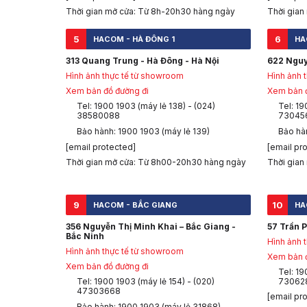
Thời gian mở cửa: Từ 8h-20h30 hàng ngày
Thời gian
5
6
HACOM - HÀ ĐÔNG 1
HA
313 Quang Trung - Hà Đông - Hà Nội
622 Nguy
Hình ảnh thực tế từ showroom
Hình ảnh 
Xem bản đồ đường đi
Xem bản đ
Tel: 1900 1903 (máy lẻ 138) - (024)
Tel: 19
38580088
73045
Bảo hành: 1900 1903 (máy lẻ 139)
Bảo hà
[email protected]
[email pr
Thời gian mở cửa: Từ 8h00-20h30 hàng ngày
Thời gian
9
10
HACOM - BẮC GIANG
HA
356 Nguyễn Thị Minh Khai – Bắc Giang -
57 Trần P
Bắc Ninh
Hình ảnh 
Hình ảnh thực tế từ showroom
Xem bản đ
Xem bản đồ đường đi
Tel: 19
Tel: 1900 1903 (máy lẻ 154) - (020)
73062
47303668
[email pr
Bảo hành: 1900 1903 (máy lẻ 31868)