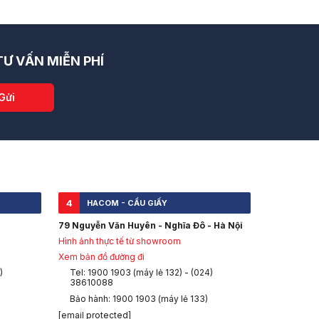
Ư VẤN MIỄN PHÍ
Gửi
thoại.
4
HACOM - CẦU GIẤY
từ các thương hiệu uy tín, đảm bảo chất lượng tín hiệu mạnh, tốc độ 
79 Nguyễn Văn Huyên - Nghĩa Đô - Hà Nội
ật ICT chuyên sâu sẵn sàng hỗ trợ kiểm tra, tư vấn và hướng dẫn sử dụ
Hình ảnh thực tế từ showroom
Xem bản đồ đường đi
)
Tel: 1900 1903 (máy lẻ 132) - (024)
38610088
Bảo hành: 1900 1903 (máy lẻ 133)
[email protected]