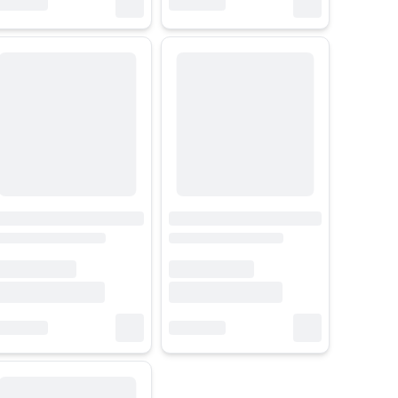
 công việc và giải trí. Đây là giải pháp tối ưu cho người thường xuyên 
ông thôn. Dòng cục phát WiFi di động rất tiện cho nhân viên kinh doanh
i so với hotspot điện thoại – vốn giới hạn dưới 10 thiết bị và dễ nóng má
 RJ45, có thể cắm trực tiếp vào switch hoặc router chính, giúp duy tr
G được trang bị chuẩn bảo mật WPA/WPA2, hỗ trợ tường lửa cơ bản, và c
, hỗ trợ roaming quốc tế cho người dùng du lịch hoặc công tác nước ng
hương hiệu. Việc hiểu rõ từng loại giúp bạn dễ dàng chọn đúng thiết b