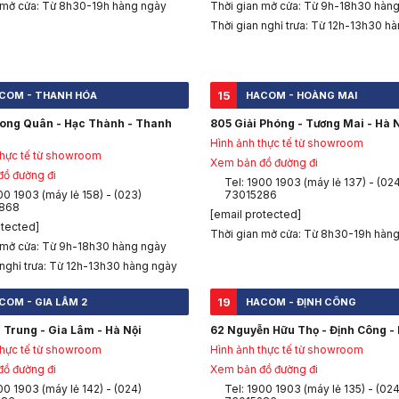
 mở cửa: Từ 8h30-19h hàng ngày
Thời gian mở cửa: Từ 9h-18h30 hàn
Thời gian nghỉ trưa: Từ 12h-13h30 h
15
COM - THANH HÓA
HACOM - HOÀNG MAI
Long Quân - Hạc Thành - Thanh
805 Giải Phóng - Tương Mai - Hà 
Hình ảnh thực tế từ showroom
thực tế từ showroom
Xem bản đồ đường đi
ồ đường đi
Tel: 1900 1903 (máy lẻ 137) - (02
00 1903 (máy lẻ 158) - (023)
73015286
868
[email protected]
otected]
Thời gian mở cửa: Từ 8h30-19h hàn
 mở cửa: Từ 9h-18h30 hàng ngày
 nghỉ trưa: Từ 12h-13h30 hàng ngày
19
COM - GIA LÂM 2
HACOM - ĐỊNH CÔNG
 Trung - Gia Lâm - Hà Nội
62 Nguyễn Hữu Thọ - Định Công - 
thực tế từ showroom
Hình ảnh thực tế từ showroom
ồ đường đi
Xem bản đồ đường đi
00 1903 (máy lẻ 142) - (024)
Tel: 1900 1903 (máy lẻ 135) - (024