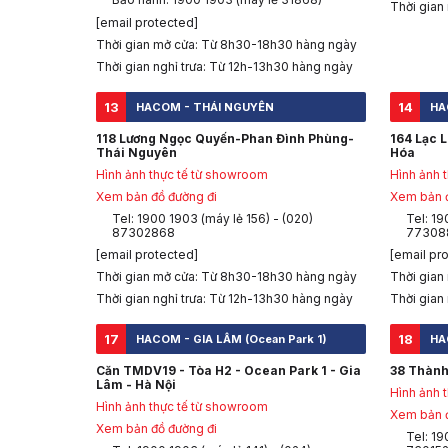
Thời gian
[email protected]
Thời gian mở cửa: Từ 8h30-18h30 hàng ngày
Thời gian nghỉ trưa: Từ 12h-13h30 hàng ngày
13
14
HACOM - THÁI NGUYÊN
HA
118 Lương Ngọc Quyến-Phan Đình Phùng-
164 Lạc 
Thái Nguyên
Hóa
Hình ảnh thực tế từ showroom
Hình ảnh 
Xem bản đồ đường đi
Xem bản đ
Tel: 1900 1903 (máy lẻ 156) - (020)
Tel: 19
87302868
77308
[email protected]
[email pr
Thời gian mở cửa: Từ 8h30-18h30 hàng ngày
Thời gian
Thời gian nghỉ trưa: Từ 12h-13h30 hàng ngày
Thời gian
17
18
HACOM - GIA LÂM (Ocean Park 1)
HA
Căn TMDV19 - Tòa H2 - Ocean Park 1 - Gia
38 Thành
Lâm - Hà Nội
Hình ảnh 
Hình ảnh thực tế từ showroom
Xem bản đ
Xem bản đồ đường đi
Tel: 19