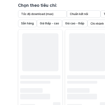
Chọn theo tiêu chí:
Tốc độ download (max)
Chuẩn kết nối
Sẵn hàng
Giá thấp - cao
Giá cao - thấp
1. Giới thiệu tổng quan
Trong kỷ nguyên làm việc linh hoạt, Internet di động trở th
Khác với router cố định truyền thống, bộ phát WiFi di động 
2. Bộ phát WiFi 3G/4G là gì?
Bộ phát WiFi 3G/4G là thiết bị sử dụng SIM di động để nhận 
Khác với router WiFi thông thường – vốn cần kết nối cáp qu
Trên thị trường hiện nay, sản phẩm này được gọi với nhiều 
Bộ phát WiFi 4G
Cục phát WiFi di động
Cục phát WiFi bằng SIM
Modem WiFi 4G
Thiết bị phát WiFi từ SIM 4G
Bộ phát WiFi sim 4G
Phát WiFi di động
Cục phát WiFi 4G
Bộ phát từ WiFi sim 4G
Bên cạnh việc cung cấp kết nối cho cá nhân, bộ phát WiFi 