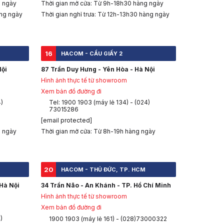
g ngày
Thời gian mở cửa: Từ 9h-18h30 hàng ngày
àng ngày
Thời gian nghỉ trưa: Từ 12h-13h30 hàng ngày
16
HACOM - CẦU GIẤY 2
Nội
87 Trần Duy Hưng - Yên Hòa - Hà Nội
Hình ảnh thực tế từ showroom
Xem bản đồ đường đi
4)
Tel: 1900 1903 (máy lẻ 134) - (024)
73015286
[email protected]
g ngày
Thời gian mở cửa: Từ 8h-19h hàng ngày
20
HACOM - THỦ ĐỨC, TP. HCM
Hà Nội
34 Trần Não - An Khánh - TP. Hồ Chí Minh
Hình ảnh thực tế từ showroom
Xem bản đồ đường đi
)
1900 1903 (máy lẻ 161) - (028)73000322