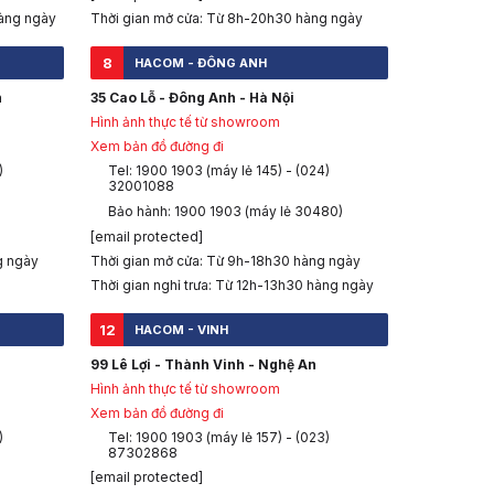
àng ngày
Thời gian mở cửa: Từ 8h-20h30 hàng ngày
8
HACOM - ĐÔNG ANH
h
35 Cao Lỗ - Đông Anh - Hà Nội
Hình ảnh thực tế từ showroom
Xem bản đồ đường đi
)
Tel: 1900 1903 (máy lẻ 145) - (024)
32001088
Bảo hành: 1900 1903 (máy lẻ 30480)
[email protected]
g ngày
Thời gian mở cửa: Từ 9h-18h30 hàng ngày
Thời gian nghỉ trưa: Từ 12h-13h30 hàng ngày
12
HACOM - VINH
99 Lê Lợi - Thành Vinh - Nghệ An
Hình ảnh thực tế từ showroom
Xem bản đồ đường đi
)
Tel: 1900 1903 (máy lẻ 157) - (023)
87302868
[email protected]