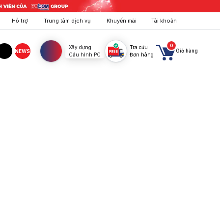
Hỗ trợ
Trung tâm dịch vụ
Khuyến mãi
Tài khoản
0
Xây dựng
Tra cứu
Giỏ hàng
NEWS
Cấu hình PC
Đơn hàng
agram
TikTok
y ưu đãi tốt nhất. Xem ngay!