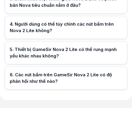
bản Nova tiêu chuẩn nằm ở đâu?
Hữu ích (
0
)
4
.
Người dùng có thể tùy chỉnh các nút bấm trên
Nova 2 Lite không?
Hữu ích (
0
)
5
.
Thiết bị GameSir Nova 2 Lite có thể rung mạnh
yếu khác nhau không?
Hữu ích (
0
)
6
.
Các nút bấm trên GameSir Nova 2 Lite có độ
phản hồi như thế nào?
Hữu ích (
0
)
Hữu ích (
0
)