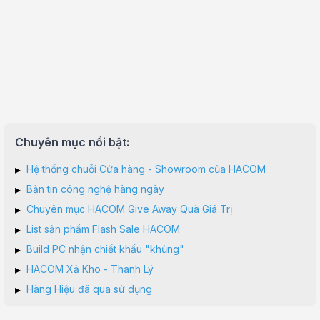
Chuyên mục nổi bật:
▸
Hệ thống chuỗi Cửa hàng - Showroom của HACOM
▸
Bản tin công nghệ hàng ngày
▸
Chuyên mục HACOM Give Away Quà Giá Trị
▸
List sản phẩm Flash Sale HACOM
▸
Build PC nhận chiết khấu "khủng"
▸
HACOM Xả Kho - Thanh Lý
▸
Hàng Hiệu đã qua sử dụng