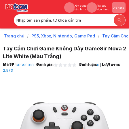
Xây dựng
Tra cứu
Giỏ hàng
cấu hình
đơn hàng
Nhập tên sản phẩm, từ khóa cần tìm
Xây dựng
Tra cứu
Giỏ hàng
cấu hình
đơn hàng
Trang chủ
/
PS5, Xbox, Nintendo, Game Pad
/
Tay Cầm Chơ
Tay Cầm Chơi Game Không Dây GameSir Nova 2
Lite White (Màu Trắng)
Trang chủ
Mã SP:
Đánh giá:
Bình luận:
Lượt xem:
GPGS0018
0
1
2.573
PS5, Xbox, Nintendo, Game Pad
2
Tay Cầm Chơi Game
3
Tay Chơi Game Cho PC
4
Tay Cầm Chơi Game Không Dây GameSir Nova 2 Lite White (Hỗ Trợ i
5
Hình ảnh và video sản phẩm
Tay Cầm Chơi Game Không Dây GameSir Nova 2 Lite White (Hỗ Trợ i