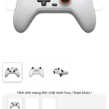
Giá niêm yết:
799.000 VND
Giá mua online:
599.000 VND
Tiết kiệm 200.000 VND (-25%)
Giá mua trả góp (6 tháng):
99.834 VND / tháng
Trả góp qua thẻ VISA (12 tháng):
49.917 VND / tháng
Giá đã bao gồm VAT
Mã sản phẩm:
GPGS0018
Bảo hành:
12 tháng
Thương hiệu:
GAMESIR
Tình trạng:
Order trước – giao sau
Thêm vào giỏ hàng
Mua ngay
Mua trả góp 0%
Thông số nổi bật
Tay Cầm Chơi Game Không Dây GameSir Nova 2 Lite White
Chuẩn kết nối: Wireless 2.4Ghz / Bluetooth / Dây USB
Cụm Analog Hall Effect
Tích hợp mô tơ rung kép
Tương thích các nền tảng: iOS/Android/PC/Nintendo Switch
Dung lượng pin: 600mAh
Thông số kỹ thuật
Hãng
GameSir
Chủng loại
GameSir Nova 2 Lite
Hình ảnh mang tính chất minh hoạ / tham khảo !
Màu sắc
Trắng
Phiên bản
-
Tính năng