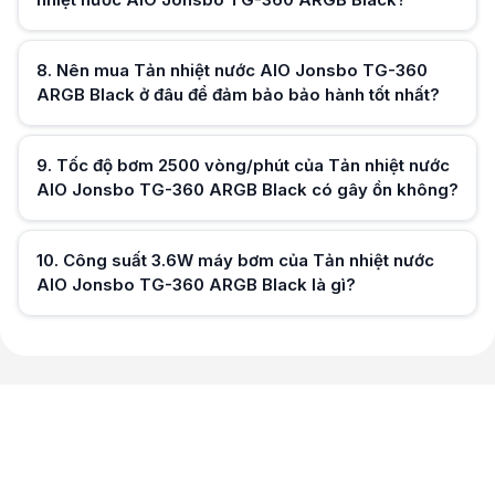
Hữu ích (
0
)
8
.
Nên mua Tản nhiệt nước AIO Jonsbo TG-360
ARGB Black ở đâu để đảm bảo bảo hành tốt nhất?
9
.
Tốc độ bơm 2500 vòng/phút của Tản nhiệt nước
Hữu ích (
0
)
AIO Jonsbo TG-360 ARGB Black có gây ồn không?
10
.
Công suất 3.6W máy bơm của Tản nhiệt nước
Hữu ích (
0
)
AIO Jonsbo TG-360 ARGB Black là gì?
Hữu ích (
0
)
Hữu ích (
0
)