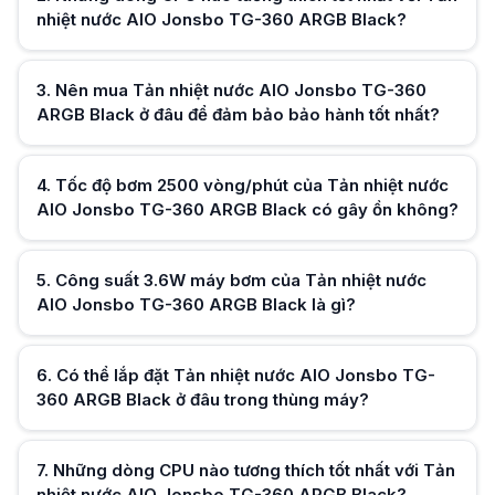
Thông thường, két nước 360mm được lắp ở mặt trên hoặc mặt trước của
nhiệt nước AIO Jonsbo TG-360 ARGB Black?
Những dòng CPU nào tương thích tốt nhất với Tản nhiệt nước AIO Jon
Sản phẩm hỗ trợ đa dạng từ Intel (LGA 1700, 1200, 115X) đến AMD (AM
Hữu ích (
0
)
Nên mua Tản nhiệt nước AIO Jonsbo TG-360 ARGB Black ở đâu để đảm 
3
.
Nên mua Tản nhiệt nước AIO Jonsbo TG-360
Bạn nên chọn mua Tản nhiệt nước AIO Jonsbo TG-360 ARGB Black tại cá
ARGB Black ở đâu để đảm bảo bảo hành tốt nhất?
Tốc độ bơm 2500 vòng/phút của Tản nhiệt nước AIO Jonsbo TG-360 A
Mặc dù có tốc độ bơm khá cao để đảm bảo lưu lượng nước, nhưng độ ồn 
Công suất 3.6W máy bơm của Tản nhiệt nước AIO Jonsbo TG-360 ARGB 
Đây là mức tiêu thụ điện năng rất thấp cho một máy bơm hiệu suất cao. 
4
.
Tốc độ bơm 2500 vòng/phút của Tản nhiệt nước
Hữu ích (
0
)
AIO Jonsbo TG-360 ARGB Black có gây ồn không?
5
.
Công suất 3.6W máy bơm của Tản nhiệt nước
Hữu ích (
0
)
AIO Jonsbo TG-360 ARGB Black là gì?
6
.
Có thể lắp đặt Tản nhiệt nước AIO Jonsbo TG-
Hữu ích (
0
)
360 ARGB Black ở đâu trong thùng máy?
7
.
Những dòng CPU nào tương thích tốt nhất với Tản
Hữu ích (
0
)
nhiệt nước AIO Jonsbo TG-360 ARGB Black?