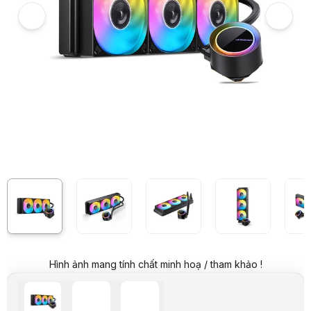
Giá niêm yết:
2.149.000 VND
Giá mua online:
1.449.000 VND
Tiết kiệm 700.000 VND (-33%)
Giá mua trả góp (6 tháng):
241.500 VND / tháng
Trả góp qua thẻ VISA (12 tháng):
120.750 VND / tháng
Giá đã bao gồm VAT
Mã sản phẩm:
FAND0008
Bảo hành:
12 tháng
Thương hiệu:
JONSBO
Tình trạng:
Còn hàng
Thêm vào giỏ hàng
Mua ngay
Mua trả góp 0%
Thông số nổi bật
Thiết kế mới với kết nối dây gọn gàng
Dễ dàng đồng bộ hiệu ứng led ARGB 5v qua Mainboard
Khả năng tản nhiệt ở mức 300W TDP
Mặt block có thể xoay được
Kích thước 360mm
Thông số kỹ thuật
Model: TG-360 ARGB Black Edition
Loại sản phẩm: Làm mát bằng nước tích hợp
Kích thước sản phẩm: máy bơm nước: 74mm*89.2mm*51.8mm; bộ tản
Hình ảnh mang tính chất minh hoạ / tham khảo !
Khối lượng không khí của quạt: 29,22-66,19CFM (mỗi cái)
Vòng bi quạt: Vòng bi lai thủy lực
Tốc độ quạt: 900rpm~1800rpm(±10%)