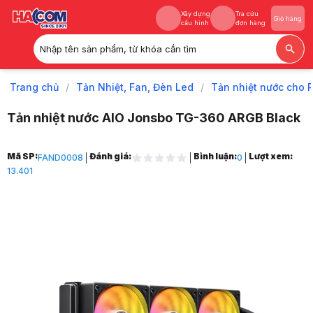
Xây dựng
Tra cứu
Giỏ hàng
cấu hình
đơn hàng
Nhập tên sản phẩm, từ khóa cần tìm
Xây dựng
Tra cứu
Giỏ hàng
cấu hình
đơn hàng
Trang chủ
/
Tản Nhiệt, Fan, Đèn Led
/
Tản nhiệt nước cho 
Tản nhiệt nước AIO Jonsbo TG-360 ARGB Black
Trang chủ
Mã SP:
Đánh giá:
Bình luận:
Lượt xem:
FAND0008
0
1
13.401
Tản Nhiệt, Fan, Đèn Led
2
Tản nhiệt nước cho PC
3
Tản nhiệt nước All in One
4
Tản nhiệt nước AIO Jonsbo TG-360 ARGB Black
5
Hình ảnh và video sản phẩm
Tản nhiệt nước AIO Jonsbo TG-360 ARGB Black