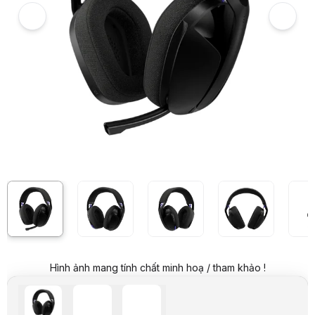
Trả góp qua thẻ VISA (12 tháng):
112.417 VND / tháng
Giá đã bao gồm VAT
Mã sản phẩm:
TNLO0094
Bảo hành:
24 Tháng
Thương hiệu:
LOGITECH
Tình trạng:
Còn hàng
Thêm vào giỏ hàng
Mua ngay
Mua trả góp 0%
Thông số nổi bật
Tai nghe Logitech G321 Lightspeed
Chuẩn kết nối: Wireless Lightspeed 2.4Ghz / Bluetooth / Dây USB 
Driver 40mm chất lượng cao
Thiết kế siêu nhẹ thoải mái: Trọng lượng chỉ 210g cùng đệm tai 
Đệm tai được làm bằng mút hoạt tính, bọc vải dệt kim có độ đàn hồi
Cần micro đa hướng với tốc độ lấy mẫu 16 bit/16 kHz, có thể gập lại 
Thời lượng sử dụng liên tục lên đến 20 giờ
Thông số kỹ thuật
Thông số
Chi tiết
Kích thước
Hình ảnh mang tính chất minh hoạ / tham khảo !
Chiều cao
185.6 mm
Chiều rộng
202.8 mm