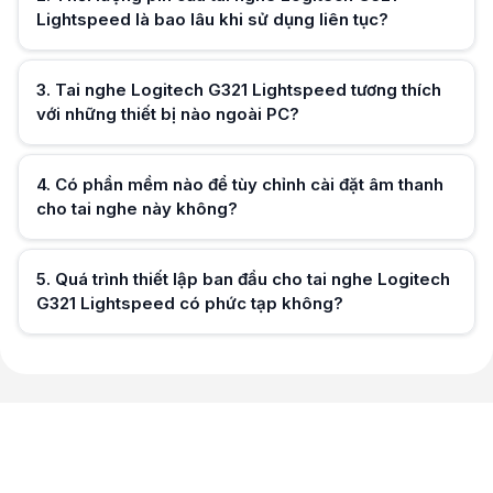
Lightspeed là bao lâu khi sử dụng liên tục?
Hữu ích (
0
)
3
.
Tai nghe Logitech G321 Lightspeed tương thích
với những thiết bị nào ngoài PC?
Hữu ích (
0
)
4
.
Có phần mềm nào để tùy chỉnh cài đặt âm thanh
cho tai nghe này không?
Hữu ích (
0
)
5
.
Quá trình thiết lập ban đầu cho tai nghe Logitech
G321 Lightspeed có phức tạp không?
Hữu ích (
0
)
Hữu ích (
0
)