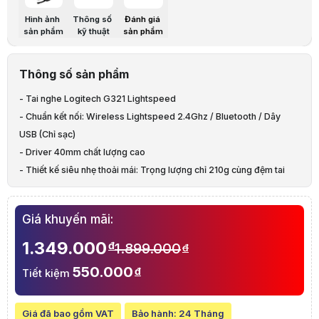
Chiều dày
44.7 mm
Hình ảnh
Thông số
Đánh giá
sản phẩm
kỹ thuật
sản phẩm
Trọng lượng
210 g
Tai nghe
Thông số sản phẩm
Driver
40 mm
- Tai nghe Logitech G321 Lightspeed
Độ nhạy tần số
- Chuẩn kết nối: Wireless Lightspeed 2.4Ghz / Bluetooth / Dây
20 - 20 kHz
USB (Chỉ sạc)
Microphone
- Driver 40mm chất lượng cao
Kiểu thu
Đa hướng
- Thiết kế siêu nhẹ thoải mái: Trọng lượng chỉ 210g cùng đệm tai
mút hoạt tính 21mm và quai đeo dày 15mm
Tốc độ lấy mẫu
Lên đến 16 bit/16 kHz
- Đệm tai được làm bằng mút hoạt tính, bọc vải dệt kim có độ đàn
Giá khuyến mãi:
Tính năng
Có thể gập để tắt tiếng
hồi cao
- Cần micro đa hướng với tốc độ lấy mẫu 16 bit/16 kHz, có thể gập
1.349.000
Pin & Sạc
đ
1.899.000
đ
lại để tắt tiếng
550.000
Thời lượng pin
> 20 giờ (ở 78dB SPL)
đ
Tiết kiệm
- Thời lượng sử dụng liên tục lên đến 20 giờ
Cổng sạc
USB-C
Giá đã bao gồm VAT
Bảo hành:
24 Tháng