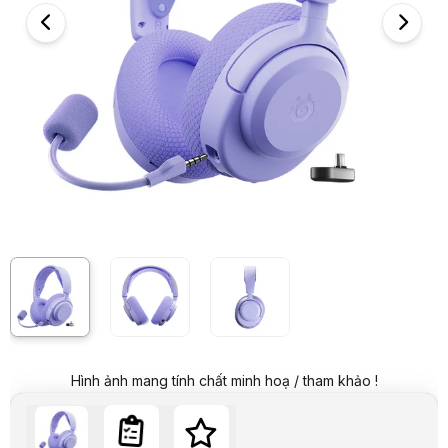
Hình ảnh và video sản phẩm
Tai nghe gaming không dây SteelSeries Arctis Nova 3 - Màu Tím
Giá niêm yết:
3.699.000 VND
Giá khuyến mại:
2.499.000 VND
Tiết kiệm 1.200.000 VND (-32%)
Giá mua online:
2.499.000 VND
Tiết kiệm 1.200.000 VND (-32%)
Giá mua trả góp (6 tháng):
416.500 VND / tháng
Trả góp qua thẻ VISA (12 tháng):
208.250 VND / tháng
Giá đã bao gồm VAT
Mã sản phẩm:
TNSS0123
Bảo hành:
12 Tháng
Thương hiệu:
STEELSERIES
Tình trạng:
Order trước – giao sau
Thêm vào giỏ hàng
Mua ngay
Mua trả góp 0%
Thông số nổi bật
Tương thích: Xbox, PC, PlayStation, Switch, Mac, VR, thiết bị cầm ta
Công nghệ ClearCast Gen 2.X
Trình điều khiển từ tính Neodymium
Âm thanh không gian 360°
Thông số kỹ thuật
Thương hiệu
Steelseries
Hình ảnh mang tính chất minh hoạ / tham khảo !
Loại sản phẩm
Tai nghe
Dòng sản phẩm
Arctis Nova 3 Wireless
Kiểu tai nghe
Over-ear