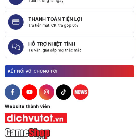
1 đổi 1 trong 15 ngày
THANH TOÁN TIỆN LỢI
Trả tiền mặt, CK, trả góp 0%
HỖ TRỢ NHIỆT TÌNH
Tư vấn, giải đáp mọi thắc mắc
KẾT NỐI VỚI CHÚNG TÔI
Hacom Facebook
Hacom YouTube
Hacom Instagram
Hacom TikTok
Website thành viên