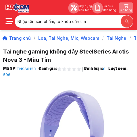
Xây dựng
Tra cứu
cấu hình
đơn hàng
Giỏ hàng
Nhập tên sản phẩm, từ khóa cần tìm
Xây dựng
Tra cứu
cấu hình
đơn hàng
Giỏ hàng
Trang chủ
/
Loa, Tai Nghe, Mic, Webcam
/
Tai Nghe
/
T
Tai nghe gaming không dây SteelSeries Arctis
Nova 3 - Màu Tím
Trang chủ
Mã SP:
Đánh giá:
Bình luận:
Lượt xem:
TNSS0123
0
1
596
Loa, Tai Nghe, Mic, Webcam
2
Tai Nghe
3
Tai Nghe Không Dây
4
Tai Nghe Bluetooth
5
Tai nghe gaming không dây SteelSeries Arctis Nova 3 - Màu Tím
6