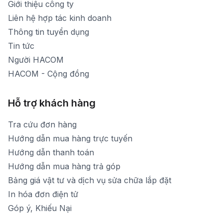
Giới thiệu công ty
1900 1903 (máy lẻ 160)
[email protected]
Liên hệ hợp tác kinh doanh
Thời gian mở cửa: Từ 8h30-20h hàng ngày
Thông tin tuyển dụng
Tin tức
Người HACOM
HACOM - Cộng đồng
Hỗ trợ khách hàng
Tra cứu đơn hàng
Hướng dẫn mua hàng trực tuyến
Hướng dẫn thanh toán
Hướng dẫn mua hàng trả góp
Bảng giá vật tư và dịch vụ sửa chữa lắp đặt
In hóa đơn điện tử
Góp ý, Khiếu Nại