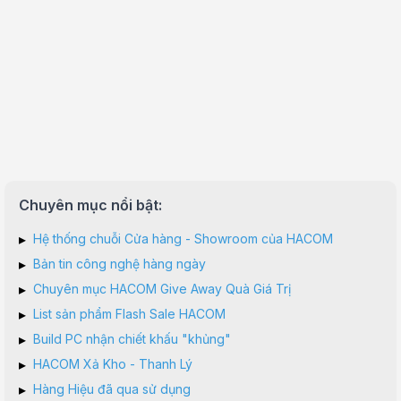
Chuyên mục nổi bật:
▸
Hệ thống chuỗi Cửa hàng - Showroom của HACOM
▸
Bản tin công nghệ hàng ngày
▸
Chuyên mục HACOM Give Away Quà Giá Trị
▸
List sản phẩm Flash Sale HACOM
▸
Build PC nhận chiết khấu "khủng"
▸
HACOM Xả Kho - Thanh Lý
▸
Hàng Hiệu đã qua sử dụng