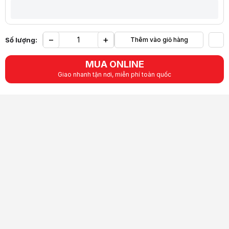
−
+
Số lượng:
Thêm vào giỏ hàng
Yêu
MUA ONLINE
Giao nhanh tận nơi, miễn phí toàn quốc