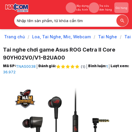
Xây dựng
Tra cứu
Giỏ hàng
cấu hình
đơn hàng
Nhập tên sản phẩm, từ khóa cần tìm
Xây dựng
Tra cứu
Giỏ hàng
cấu hình
đơn hàng
Trang chủ
/
Loa, Tai Nghe, Mic, Webcam
/
Tai Nghe
/
Tai
Tai nghe chơi game Asus ROG Cetra II Core
90YH02V0/V1-B2UA00
Trang chủ
Mã SP:
Đánh giá:
Bình luận:
Lượt xem:
TNAS0038
1
(
1
)
1
36.972
Loa, Tai Nghe, Mic, Webcam
2
Tai Nghe
3
Tai nghe gaming
4
Tai nghe chơi game Asus ROG Cetra II Core
5
Hình ảnh và video sản phẩm
Tai nghe chơi game Asus ROG Cetra II Core