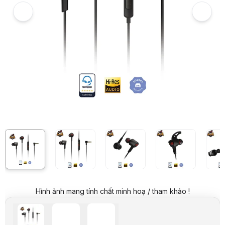
Giá niêm yết:
1.519.000 VND
Giá khuyến mại:
749.000 VND
Tiết kiệm 770.000 VND (-51%)
Giá mua online:
799.000 VND
Tiết kiệm 720.000 VND (-47%)
Giá mua trả góp (6 tháng):
133.167 VND / tháng
Trả góp qua thẻ VISA (12 tháng):
66.584 VND / tháng
Giá đã bao gồm VAT
Mã sản phẩm:
TNAS0038
Bảo hành:
24 Tháng
Thương hiệu:
ASUS
Tình trạng:
Còn hàng
Thêm vào giỏ hàng
Mua ngay
Mua trả góp 0%
Thông số nổi bật
Tai nghe chơi game Asus ROG Cetra II Core
Driver cao su silicon (LSR) được cải tiến, mang lại hiệu suất âm t
Đầu jack 3.5mm được thiết kế vuông góc 90 độ mang lại sự thoải 
Vỏ kim loại làm tăng tính nổi bật, chống xước, nâng cao thẩm mỹ
Thiết kế công thái học, đệm tai silicon siêu mềm kèm khuyên, man
Tương thích với điện thoại di động, PC, Mac, PlayStation® 5, Xbox 
Thông số kỹ thuật
Thương hiệu
Asus
Hình ảnh mang tính chất minh hoạ / tham khảo !
Model
ROG Cetra II Core
Kết nối
Jack 3.5mm