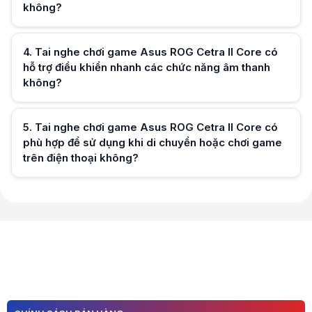
không?
Hữu ích (
0
)
4
.
Tai nghe chơi game Asus ROG Cetra II Core có
hỗ trợ điều khiển nhanh các chức năng âm thanh
không?
Hữu ích (
0
)
5
.
Tai nghe chơi game Asus ROG Cetra II Core có
phù hợp để sử dụng khi di chuyển hoặc chơi game
trên điện thoại không?
Hữu ích (
0
)
Hữu ích (
0
)