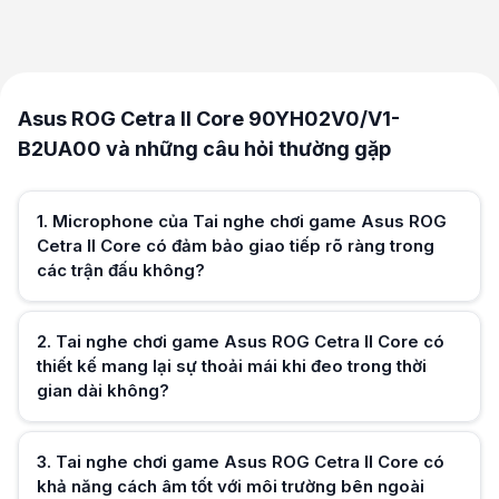
Asus ROG Cetra II Core 90YH02V0/V1-B2UA00 và những câu hỏi thườn
Microphone của Tai nghe chơi game Asus ROG Cetra II Core có đảm bảo
Asus ROG Cetra II Core 90YH02V0/V1-
Microphone của Tai nghe chơi game Asus ROG Cetra II Core 90YH02V0/V
Tai nghe chơi game Asus ROG Cetra II Core có thiết kế mang lại sự thoả
B2UA00 và những câu hỏi thường gặp
Tai nghe chơi game Asus ROG Cetra II Core 90YH02V0/V1-B2UA00 có thiế
Tai nghe chơi game Asus ROG Cetra II Core có khả năng cách âm tốt v
Tai nghe chơi game Asus ROG Cetra II Core 90YH02V0/V1-B2UA00 trang 
1
.
Microphone của Tai nghe chơi game Asus ROG
Tai nghe chơi game Asus ROG Cetra II Core có hỗ trợ điều khiển nha
Cetra II Core có đảm bảo giao tiếp rõ ràng trong
Tai nghe chơi game Asus ROG Cetra II Core 90YH02V0/V1-B2UA00 tích h
các trận đấu không?
Tai nghe chơi game Asus ROG Cetra II Core có phù hợp để sử dụng khi
Với thiết kế nhỏ gọn và cổng 3.5mm, Tai nghe chơi game Asus ROG Cet
2
.
Tai nghe chơi game Asus ROG Cetra II Core có
thiết kế mang lại sự thoải mái khi đeo trong thời
gian dài không?
Hữu ích (
0
)
3
.
Tai nghe chơi game Asus ROG Cetra II Core có
khả năng cách âm tốt với môi trường bên ngoài