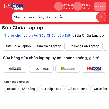
Sản phẩm đã xem
Xây dựng
Tra cứu
Giỏ hàng
cấu hình
đơn hàng
Khuyến mãi
Nhập tên sản phẩm, từ khóa cần tìm
Xây dựng
Tra cứu
Giỏ hàng
Sửa Chữa Laptop
cấu hình
đơn hàng
Sửa laptop tại HACOM: Uy tín, khắc phục lỗi nhanh chóng, giá rẻ, cam
Trang chủ
Trang chủ
Dịch Vụ Sửa Chữa, Lắp Đặt
Sửa Chữa Laptop
Dịch Vụ Sửa Chữa, Lắp Đặt
Sửa Chữa Laptop
Sửa Chữa Laptop
Sửa Main Laptop
Sửa Cổng LAN Laptop
Sử
Cửa hàng sửa chữa laptop uy tín, nhanh chóng, giá rẻ
SURFACE
Chọn theo tiêu chí:
Bộ lọc
Sẵn hàng
Giá thấp - cao
Giá cao - thấp