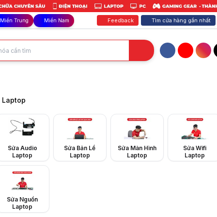
Feedback
Tìm cửa hàng gần nhất
Miền Trung
Miền Nam
Facebook
YouTube
Inst
giá rẻ, cam kết không luộc đồ. Chẩn đoán miễn phí, bảo hành dài hạn. X
 Laptop
Sửa Audio
Sửa Bản Lề
Sửa Màn Hình
Sửa Wifi
Laptop
Laptop
Laptop
Laptop
Sửa Nguồn
Laptop