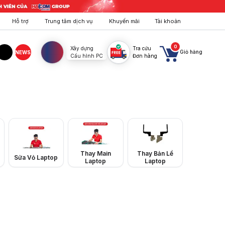
Hỗ trợ
Trung tâm dịch vụ
Khuyến mãi
Tài khoản
0
Xây dựng
Tra cứu
Giỏ hàng
NEWS
Cấu hình PC
Đơn hàng
agram
TikTok
em báo giá chi tiết ngay!
Thay Main
Thay Bản Lề
Sửa Vỏ Laptop
Laptop
Laptop