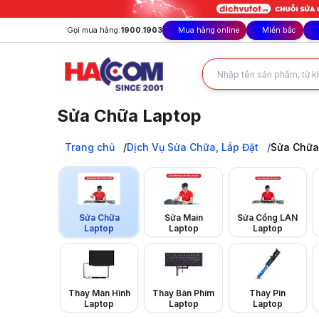
Gọi mua hàng:
1900.1903
Mua hàng online
Miền bắc
Sửa Chữa Laptop
Sửa laptop tại HACOM: Uy tín, khắc phục lỗi nhanh chóng, 
Trang chủ
Trang chủ
Dịch Vụ Sửa Chữa, Lắp Đặt
Sửa Chữa
Dịch Vụ Sửa Chữa, Lắp Đặt
Sửa Chữa Laptop
Sửa Chữa
Sửa Main
Sửa Cổng LAN
Laptop
Laptop
Laptop
Thay Màn Hình
Thay Bàn Phím
Thay Pin
Laptop
Laptop
Laptop