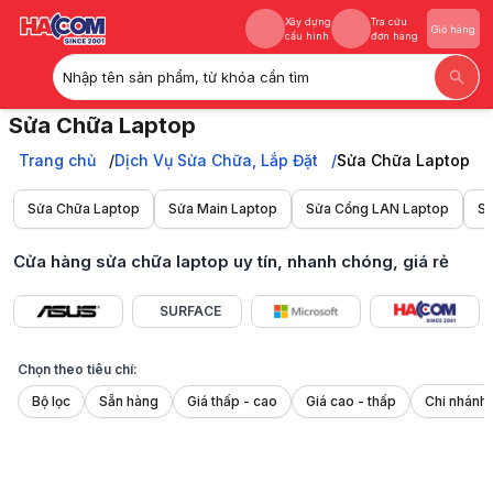
Sản phẩm đã xem
Xây dựng
Tra cứu
Giỏ hàng
cấu hình
đơn hàng
Khuyến mãi
Nhập tên sản phẩm, từ khóa cần tìm
Xây dựng
Tra cứu
Giỏ hàng
Sửa Chữa Laptop
cấu hình
đơn hàng
Sửa laptop tại HACOM: Uy tín, khắc phục lỗi nhanh chóng, giá rẻ, cam
Trang chủ
Trang chủ
Dịch Vụ Sửa Chữa, Lắp Đặt
Sửa Chữa Laptop
Dịch Vụ Sửa Chữa, Lắp Đặt
Sửa Chữa Laptop
Sửa Chữa Laptop
Sửa Main Laptop
Sửa Cổng LAN Laptop
Sử
Cửa hàng sửa chữa laptop uy tín, nhanh chóng, giá rẻ
SURFACE
Chọn theo tiêu chí:
Bộ lọc
Sẵn hàng
Giá thấp - cao
Giá cao - thấp