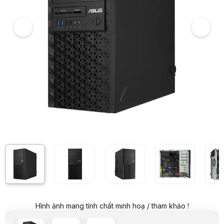
Server Asus TS100-E11-PI4-2314041Z (E-2314/16GB RAM/1TB HDD/30
Giá niêm yết:
27.699.000 VND
Giá mua online:
23.999.000 VND
Tiết kiệm 3.700.000 VND (-13%)
Giá mua trả góp (6 tháng):
3.999.834 VND / tháng
Trả góp qua thẻ VISA (12 tháng):
1.999.917 VND / tháng
Giá đã bao gồm VAT
Mã sản phẩm:
SEAS0011
Bảo hành:
36 tháng
Thương hiệu:
ASUS
Tình trạng:
Order trước – giao sau
Thêm vào giỏ hàng
Mua ngay
Mua trả góp 0%
Thông số nổi bật
Được hỗ trợ bởi nền tảng Intel® Xeon® E
CPU 95W và hỗ trợ bộ nhớ lên tới 128GB (4 DIMM)
Khả năng mở rộng cao với hai khe cắm PCIe Gen4 và hai khe cắm
Thiết kế lưu trữ linh hoạt với lồng ổ đĩa 5,25" đến 3,5"/2,5" bên t
Intel® Gigabit Ethernet kép có hỗ trợ nhóm
Hỗ trợ tích hợp USB 3.2 Gen2 10Gb/s mới nhất để có tốc độ truyền
Quản lý máy chủ hoàn chỉnh với Trung tâm điều khiển ASUS
Thiết kế cho SMB, Web/Print/File/Mail Server, các ứng dụng lưu t
Thông số kỹ thuật
Hình ảnh mang tính chất minh hoạ / tham khảo !
Hãng sản xuất
Asus
Tên sản phẩm
TS100-E11-PI4-2314041Z