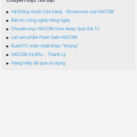
Chuyên mục nổi bật:
▸
Hệ thống chuỗi Cửa hàng - Showroom của HACOM
▸
Bản tin công nghệ hàng ngày
▸
Chuyên mục HACOM Give Away Quà Giá Trị
▸
List sản phẩm Flash Sale HACOM
▸
Build PC nhận chiết khấu "khủng"
▸
HACOM Xả Kho - Thanh Lý
▸
Hàng Hiệu đã qua sử dụng