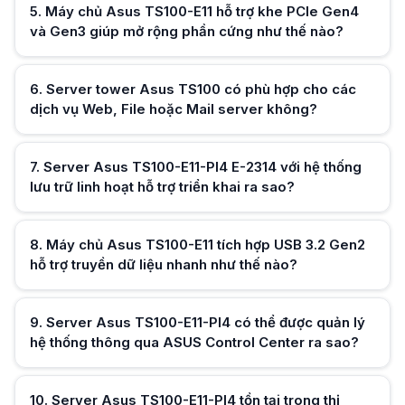
5
.
Máy chủ Asus TS100-E11 hỗ trợ khe PCIe Gen4
Hữu ích (
0
)
và Gen3 giúp mở rộng phần cứng như thế nào?
6
.
Server tower Asus TS100 có phù hợp cho các
Hữu ích (
0
)
dịch vụ Web, File hoặc Mail server không?
7
.
Server Asus TS100-E11-PI4 E-2314 với hệ thống
Hữu ích (
0
)
lưu trữ linh hoạt hỗ trợ triển khai ra sao?
8
.
Máy chủ Asus TS100-E11 tích hợp USB 3.2 Gen2
Hữu ích (
0
)
hỗ trợ truyền dữ liệu nhanh như thế nào?
9
.
Server Asus TS100-E11-PI4 có thể được quản lý
Hữu ích (
0
)
hệ thống thông qua ASUS Control Center ra sao?
10
.
Server Asus TS100-E11-PI4 tồn tại trong thị
Hữu ích (
0
)