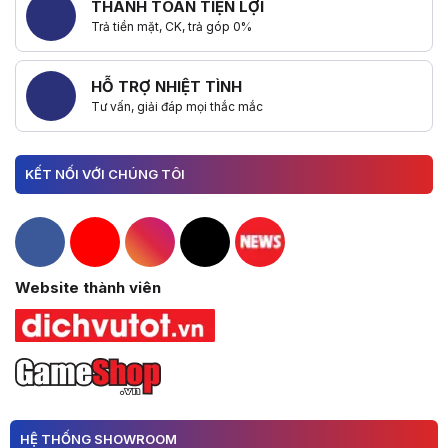
THANH TOÁN TIỆN LỢI
Trả tiền mặt, CK, trả góp 0%
HỖ TRỢ NHIỆT TÌNH
Tư vấn, giải đáp mọi thắc mắc
KẾT NỐI VỚI CHÚNG TÔI
Hacom Facebook
Hacom YouTube
Hacom Instagram
Hacom TikTok
Website thành viên
HỆ THỐNG SHOWROOM