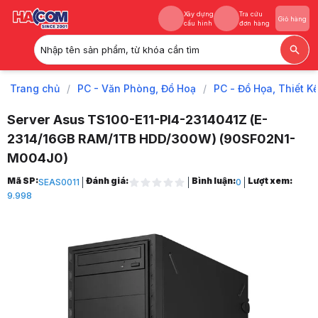
Xây dựng
Tra cứu
Giỏ hàng
cấu hình
đơn hàng
Nhập tên sản phẩm, từ khóa cần tìm
Xây dựng
Tra cứu
Giỏ hàng
cấu hình
đơn hàng
Trang chủ
/
PC - Văn Phòng, Đồ Hoạ
/
PC - Đồ Họa, Thiết K
Server Asus TS100-E11-PI4-2314041Z (E-
2314/16GB RAM/1TB HDD/300W) (90SF02N1-
M004J0)
Trang chủ
Mã SP:
Đánh giá:
Bình luận:
Lượt xem:
SEAS0011
0
1
9.998
PC - Văn Phòng, Đồ Hoạ
2
PC - Đồ Họa, Thiết Kế
3
Máy Chủ Hãng
4
Server Asus TS100-E11-PI4-2314041Z (E-2314/16GB RAM/1TB HDD/30
5
Hình ảnh và video sản phẩm