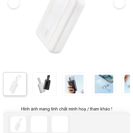
Giá niêm yết:
950.000 VND
Giá mua online:
519.000 VND
Tiết kiệm 431.000 VND (-45%)
Giá mua trả góp (6 tháng):
86.500 VND / tháng
Trả góp qua thẻ VISA (12 tháng):
43.250 VND / tháng
Giá đã bao gồm VAT
Mã sản phẩm:
PIND0955
Bảo hành:
18 Tháng
Thương hiệu:
ANKER
Tình trạng:
Order trước – giao sau
Thêm vào giỏ hàng
Mua ngay
Mua trả góp 0%
Thông số nổi bật
Dung lượng: 20000mAh
Cổng: 1 x USB-C + 1 x USB A + 1 x cáp USB C
Input: 100-240V ~ 50-60Hz 1.5A
Input USB-C: 5V ⎓ 3A / 9V ⎓ 2.22A / 12V ⎓ 1.66A (20W Max)
Output USB C: 5V ⎓ 3A/9V ⎓ 3A/5 - 10V ⎓ 2.25A (SCP) 12V ⎓ 2.5A /
Output PPS: 5 - 11V ⎓ 2.75A (30W Max)
Output USB-C Port: 5V ⎓ 3A / 9V ⎓ 3A / 10V ⎓ 2.25A / 12V ⎓ 2.5A / 
Output USB-A: 5V ⎓ 3A / 9V ⎓ 2A / 10V ⎓ 2.25A / 12V ⎓ 1.5A (22.5W
Hình ảnh mang tính chất minh hoạ / tham khảo !
Total Output: 5V ⎓ 3A (15W Max)
Chế độ sạc nhỏ giọt (Trickle-Charging)
Thông số kỹ thuật
Dung lượng
20000mAh
Input
100-240V