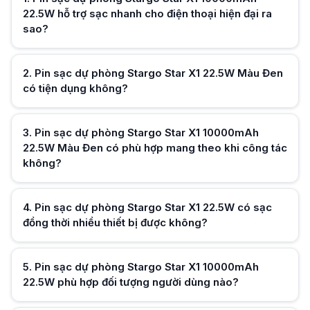
Pin sạc dự phòng Stargo Star X1 22.5W có sạc đồng thời nhiều thiết bị
22.5W hỗ trợ sạc nhanh cho điện thoại hiện đại ra
Stargo Star X1 tập trung 1 cổng Type-C nên tối ưu sạc nhanh từng thiết
sao?
Pin sạc dự phòng Stargo Star X1 10000mAh 22.5W phù hợp đối tượng n
Stargo Star X1 phù hợp dân văn phòng, sinh viên cần pin gọn nhẹ; tiệ
Pin sạc dự phòng Stargo Star X1 22.5W Màu Đen có tương thích iPhon
Công nghệ Power Delivery giúp Stargo Star X1 tương thích tốt cả iPhone
2
.
Pin sạc dự phòng Stargo Star X1 22.5W Màu Đen
Pin sạc dự phòng Stargo Star X1 22.5W có phù hợp sử dụng trong gia 
có tiện dụng không?
Stargo Star X1 đáp ứng nhu cầu sạc cơ bản cho nhiều thiết bị cá nhân,
Hữu ích (
0
)
Pin sạc dự phòng Stargo Star X1 10000mAh 22.5W Màu Đen có đáng c
Stargo Star X1 nổi bật với 22.5W và PD, nhanh hơn đa số pin 10000mAh
3
.
Pin sạc dự phòng Stargo Star X1 10000mAh
22.5W Màu Đen có phù hợp mang theo khi công tác
không?
Hữu ích (
0
)
4
.
Pin sạc dự phòng Stargo Star X1 22.5W có sạc
đồng thời nhiều thiết bị được không?
Hữu ích (
0
)
5
.
Pin sạc dự phòng Stargo Star X1 10000mAh
22.5W phù hợp đối tượng người dùng nào?
Hữu ích (
0
)