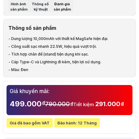
Hình ảnh
Thông số
Đánh giá
Mô tả sản phẩm
sản phẩm
kỹ thuật
sản phẩm
Dung lượng khủng, sạc nhanh chóng
Sạc dự phòng MagSafe Stargo Star X 10000mAh hứa hẹn sẽ đáp ứng tốt 
Thiết kế thông minh, tiện lợi
Thông số sản phẩm
Bên cạnh công suất mạnh mẽ, thiết kế của MagSafe Stargo Star X 1000
Lưu ý:
Bài viết và hình ảnh mang tính tham khảo. Cấu hình và đặc tính
- Dung lượng 10,000mAh với thiết kế MagSafe hiện đại.
Danh mục:
Pin Dự Phòng
,
Phụ Kiện Điện Thoại, Máy Tính Bảng
,
Phụ Ki
- Công suất sạc nhanh 22.5W, hiệu quả vượt trội.
Khuyến mãi đặc biệt
[]
- Tích hợp chân đế (stand) tiện dụng khi sạc.
- Cáp Type-C và Lightning đi kèm, tiện lợi sử dụng.
- Màu: Đen
Giá khuyến mãi:
499.000
đ
790.000
291.000
đ
đ
Tiết kiệm
Giá đã bao gồm VAT
Bảo hành:
12 Tháng