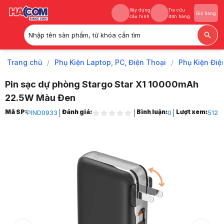
Xây dựng
Tra cứu
Giỏ hàng
cấu hình
đơn hàng
Nhập tên sản phẩm, từ khóa cần tìm
Xây dựng
Tra cứu
Giỏ hàng
cấu hình
đơn hàng
Trang chủ
/
Phụ Kiện Laptop, PC, Điện Thoại
/
Phụ Kiện Điệ
Pin sạc dự phòng Stargo Star X1 10000mAh
22.5W Màu Đen
Trang chủ
Mã SP:
Đánh giá:
Bình luận:
Lượt xem:
PIND0933
0
512
1
Phụ Kiện Laptop, PC, Điện Thoại
2
Phụ Kiện Điện Thoại, Máy Tính Bảng
3
Pin Dự Phòng
4
Pin sạc dự phòng Stargo Star X1 10000mAh 22.5W Màu Đen
5
Hình ảnh và video sản phẩm
Pin sạc dự phòng Stargo Star X1 10000mAh 22.5W Màu Đen