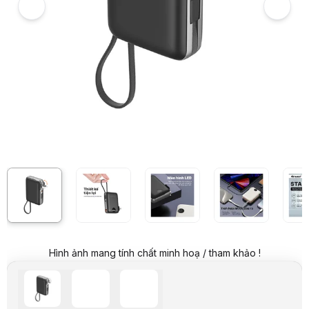
Giá niêm yết:
790.000 VND
Giá mua online:
499.000 VND
Tiết kiệm 291.000 VND (-37%)
Giá mua trả góp (6 tháng):
83.167 VND / tháng
Trả góp qua thẻ VISA (12 tháng):
41.584 VND / tháng
Giá đã bao gồm VAT
Mã sản phẩm:
PIND0933
Bảo hành:
12 Tháng
Thương hiệu:
HÃNG KHÁC
Tình trạng:
Order trước – giao sau
Thêm vào giỏ hàng
Mua ngay
Mua trả góp 0%
Thông số nổi bật
Dung lượng 10,000mAh với thiết kế MagSafe hiện đại.
Công suất sạc nhanh 22.5W, hiệu quả vượt trội.
Tích hợp chân đế (stand) tiện dụng khi sạc.
Cáp Type-C và Lightning đi kèm, tiện lợi sử dụng.
Màu: Đen
Thông số kỹ thuật
Dung lượng pin
10.000 mAh
Công suất
22,5W
Hình ảnh mang tính chất minh hoạ / tham khảo !
Cổng sạc ra
1 x Type-C
Cổng sạc vào
1 x Type-C
Công nghệ
Power Delivery
Tính năng
Sạc nhanh
Dòng điện vào
9V - 12A