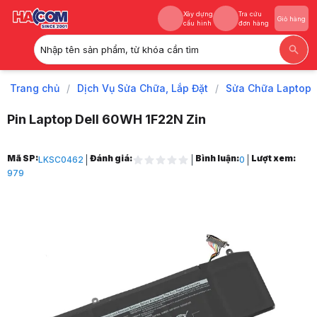
Xây dựng
Tra cứu
Giỏ hàng
cấu hình
đơn hàng
Nhập tên sản phẩm, từ khóa cần tìm
Xây dựng
Tra cứu
Giỏ hàng
cấu hình
đơn hàng
Trang chủ
/
Dịch Vụ Sửa Chữa, Lắp Đặt
/
Sửa Chữa Laptop
Pin Laptop Dell 60WH 1F22N Zin
Trang chủ
Mã SP:
Đánh giá:
Bình luận:
Lượt xem:
LKSC0462
0
1
979
Dịch Vụ Sửa Chữa, Lắp Đặt
2
Sửa Chữa Laptop
3
Thay Pin Laptop
4
Pin Laptop Dell 60WH 1F22N Zin
5
Hình ảnh và video sản phẩm
Pin Laptop Dell 60WH 1F22N Zin