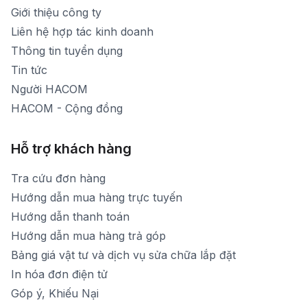
Thời gian nghỉ trưa: Từ 12h-13h30 hàng ngày
Giới thiệu công ty
1900 1903 (máy lẻ 160)
[email protected]
Liên hệ hợp tác kinh doanh
Thời gian mở cửa: Từ 8h30-20h hàng ngày
Thông tin tuyển dụng
Tin tức
Người HACOM
HACOM - Cộng đồng
Hỗ trợ khách hàng
Tra cứu đơn hàng
Hướng dẫn mua hàng trực tuyến
Hướng dẫn thanh toán
Hướng dẫn mua hàng trả góp
Bảng giá vật tư và dịch vụ sửa chữa lắp đặt
In hóa đơn điện tử
Góp ý, Khiếu Nại