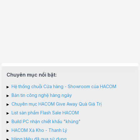
Chuyên mục nổi bật:
▸
Hệ thống chuỗi Cửa hàng - Showroom của HACOM
▸
Bản tin công nghệ hàng ngày
▸
Chuyên mục HACOM Give Away Quà Giá Trị
▸
List sản phẩm Flash Sale HACOM
▸
Build PC nhận chiết khấu "khủng"
▸
HACOM Xả Kho - Thanh Lý
▸
Hàng Hiệu đã qua sử dụng