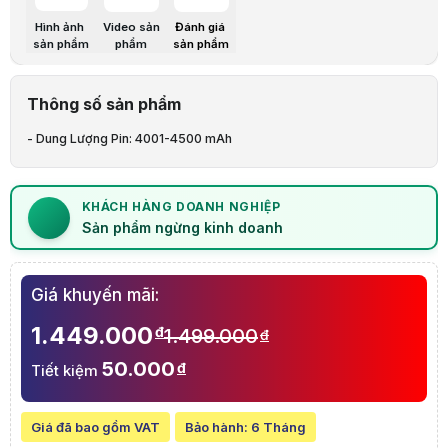
Bảo hành:
6 Tháng
Thương hiệu:
DELL
Hình ảnh
Video sản
Đánh giá
Tình trạng:
Order trước – giao sau
sản phẩm
phẩm
sản phẩm
Thêm vào giỏ hàng
Mua ngay
Mua trả góp 0%
Thông số nổi bật
Dung Lượng Pin: 4001-4500 mAh
Thông số sản phẩm
Mô tả sản phẩm
- Dung Lượng Pin: 4001-4500 mAh
Lưu ý:
Bài viết và hình ảnh mang tính tham khảo. Cấu hình và đặc tính
Danh mục:
Dịch Vụ Sửa Chữa, Lắp Đặt
,
Sửa Chữa Laptop
,
Thay Pin L
Thông báo quan trọng
📌
Thông báo:
Sản phẩm ngừng kinh doanh
KHÁCH HÀNG DOANH NGHIỆP
Sản phẩm đã ngừng kinh doanh
Sản phẩm ngừng kinh doanh
Giá khuyến mãi:
1.449.000
đ
1.499.000
đ
50.000
đ
Tiết kiệm
Giá đã bao gồm VAT
Bảo hành:
6 Tháng