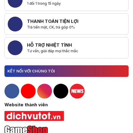
1 đổi 1 trong 15 ngày
THANH TOÁN TIỆN LỢI
Trả tiền mặt, CK, trả góp 0%
HỖ TRỢ NHIỆT TÌNH
Tư vấn, giải đáp mọi thắc mắc
KẾT NỐI VỚI CHÚNG TÔI
Hacom Facebook
Hacom YouTube
Hacom Instagram
Hacom TikTok
Website thành viên