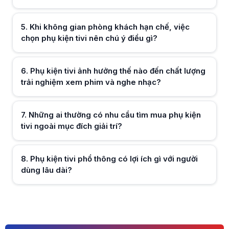
Hữu ích (
0
)
5
.
Khi không gian phòng khách hạn chế, việc
chọn phụ kiện tivi nên chú ý điều gì?
Hữu ích (
0
)
6
.
Phụ kiện tivi ảnh hưởng thế nào đến chất lượng
trải nghiệm xem phim và nghe nhạc?
Hữu ích (
0
)
7
.
Những ai thường có nhu cầu tìm mua phụ kiện
tivi ngoài mục đích giải trí?
Hữu ích (
0
)
8
.
Phụ kiện tivi phổ thông có lợi ích gì với người
dùng lâu dài?
Hữu ích (
0
)
Hữu ích (
0
)
1
2