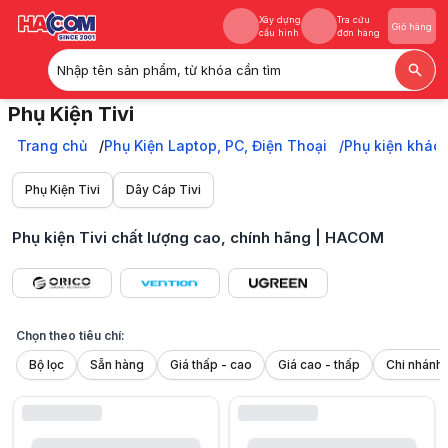
Xây dựng
Tra cứu
Giỏ hàng
cấu hình
đơn hàng
Nhập tên sản phẩm, từ khóa cần tìm
Xây dựng
Tra cứu
Giỏ hàng
Phụ Kiện Tivi
cấu hình
đơn hàng
Phụ kiện Tivi chất lượng cao, chính hãng Ugreen, Vention, Orico tại HA
Trang chủ
Trang chủ
Phụ Kiện Laptop, PC, Điện Thoại
Phụ kiện khác
Phụ Kiện Laptop, PC, Điện Thoại
Phụ kiện khác
Phụ Kiện Tivi
Dây Cáp Tivi
Phụ Kiện Tivi
Phụ kiện Tivi chất lượng cao, chính hãng | HACOM
Chọn theo tiêu chí:
Bộ lọc
Sẵn hàng
Giá thấp - cao
Giá cao - thấp