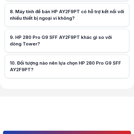
8
.
Máy tính để bàn HP AY2F9PT có hỗ trợ kết nối với
nhiều thiết bị ngoại vi không?
Hữu ích (
0
)
9
.
HP 280 Pro G9 SFF AY2F9PT khác gì so với
dòng Tower?
Hữu ích (
0
)
10
.
Đối tượng nào nên lựa chọn HP 280 Pro G9 SFF
AY2F9PT?
Hữu ích (
0
)
Hữu ích (
0
)