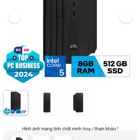
6
PC HP 280 Pro G9 SFF (AY2F9PT) (i5-14500(14*2.6)/8G/512GSSD/WL
7
Hình ảnh và video sản phẩm
PC HP 280 Pro G9 SFF (AY2F9PT) (i5-14500(14*2.6)/8G/512GSSD/WL
Giá niêm yết:
17.999.000 VND
Giá mua online:
16.990.000 VND
Tiết kiệm 1.009.000 VND (-6%)
Giá mua trả góp (6 tháng):
2.831.667 VND / tháng
Trả góp qua thẻ VISA (12 tháng):
1.415.834 VND / tháng
Giá đã bao gồm VAT
Mã sản phẩm:
PCHP0918
Bảo hành:
12 Tháng
Thương hiệu:
HP
Tình trạng:
Order trước – giao sau
Thêm vào giỏ hàng
Mua ngay
Mua trả góp 0%
Thông số nổi bật
CPU: Intel Core i5 14500 - 14 nhân 20 luồng (Up to 5.0GHz)
Ram: 8GB - 2 khe DIMM tối đa 64GB
VGA: Intel® UHD Graphics 770
Ổ cứng: 512GB SSD
Ổ quang: không có
Hình ảnh mang tính chất minh hoạ / tham khảo !
Kết nối không dây: WLAN + Bluetooth
Phụ kiện: Phím & chuột