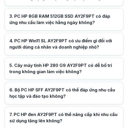
PC HP đen AY2F9PT có thể nâng cấp khi nhu cầu sử dụng tăng lên kh
Có. Tùy theo thiết kế phần cứng thực tế của dòng SFF, người dùng có 
Hữu ích (
0
)
Máy tính để bàn HP AY2F9PT có hỗ trợ kết nối với nhiều thiết bị ngoại v
3
.
PC HP 8GB RAM 512GB SSD AY2F9PT có đáp
Có. Thiết bị hỗ trợ kết nối với màn hình, máy in, máy quét, bàn phím, c
ứng nhu cầu làm việc hằng ngày không?
HP 280 Pro G9 SFF AY2F9PT khác gì so với dòng Tower?
Phiên bản Small Form Factor ưu tiên thiết kế nhỏ gọn, tiết kiệm không g
Đối tượng nào nên lựa chọn HP 280 Pro G9 SFF AY2F9PT?
Hữu ích (
0
)
Sản phẩm phù hợp với doanh nghiệp vừa và nhỏ, nhân viên văn phòng, t
4
.
PC HP Win11 SL AY2F9PT có ưu điểm gì đối với
người dùng cá nhân và doanh nghiệp nhỏ?
Hữu ích (
0
)
5
.
Cây máy tính HP 280 G9 AY2F9PT có dễ bố trí
trong không gian làm việc không?
Hữu ích (
0
)
6
.
Bộ PC HP SFF AY2F9PT có thể đáp ứng nhu cầu
học tập và đào tạo không?
Hữu ích (
0
)
7
.
PC HP đen AY2F9PT có thể nâng cấp khi nhu cầu
sử dụng tăng lên không?
Hữu ích (
0
)