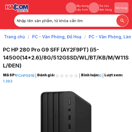
Xây dựng
Tra cứu
Giỏ hàng
cấu hình
đơn hàng
Nhập tên sản phẩm, từ khóa cần tìm
Xây dựng
Tra cứu
Giỏ hàng
cấu hình
đơn hàng
Trang chủ
/
PC - Văn Phòng, Đồ Hoạ
/
PC - Văn Phòng, Làm
PC HP 280 Pro G9 SFF (AY2F9PT) (i5-
14500(14*2.6)/8G/512GSSD/WL/BT/KB/M/W11S
L/ĐEN)
Trang chủ
Mã SP:
Đánh giá:
Bình luận:
Lượt xem:
PCHP0918
0
1
1.393
PC - Văn Phòng, Đồ Hoạ
2
PC - Văn Phòng, Làm Việc
3
Máy Tính Nguyên Bộ Theo Hãng
4
Máy Tính Để Bàn HP
5
Máy Tính Để Bàn HP 280