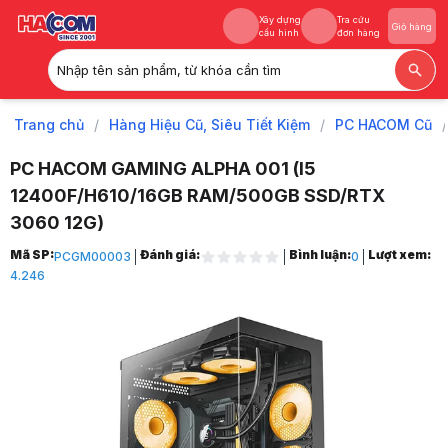
Xây dựng
Tra cứu
Giỏ hàng
cấu hình
đơn hàng
Nhập tên sản phẩm, từ khóa cần tìm
Xây dựng
Tra cứu
Giỏ hàng
cấu hình
đơn hàng
Trang chủ
/
Hàng Hiệu Cũ, Siêu Tiết Kiệm
/
PC HACOM Cũ
/
PC HACOM GAMING ALPHA 001 (I5
12400F/H610/16GB RAM/500GB SSD/RTX
3060 12G)
Trang chủ
Mã SP:
Đánh giá:
Bình luận:
Lượt xem:
PCGM00003
0
1
4.246
Hàng Hiệu Cũ, Siêu Tiết Kiệm
2
PC HACOM Cũ
3
PC GAMING Lắp Ráp
4
PC HACOM GAMING ALPHA 001 (I5 12400F/H610/16GB RAM/500GB SS
5
Hình ảnh và video sản phẩm