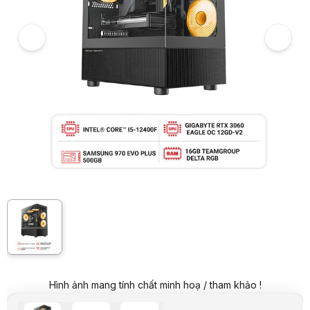
PC HACOM GAMING ALPHA 001 (I5 12400F/H610/16GB RAM/500GB SS
Giá niêm yết:
18.599.000 VND
Giá mua online:
14.999.000 VND
Tiết kiệm 3.600.000 VND (-19%)
Giá mua trả góp (6 tháng):
2.499.834 VND / tháng
Trả góp qua thẻ VISA (12 tháng):
1.249.917 VND / tháng
Giá đã bao gồm VAT
Mã sản phẩm:
PCGM00003
Bảo hành:
Theo từng linh kiện
Thương hiệu:
HACOM
Tình trạng:
Order trước – giao sau
Thêm vào giỏ hàng
Mua ngay
Mua trả góp 0%
Thông số nổi bật
CPU: I5-12400F
Mainboard: H610
RAM: 16GB(1x16)
VGA: RTX 3060 12G
SSD: 500GB M2 PCIe NVME
Thông số kỹ thuật
TRONG TRƯỜNG HỢP HẾT LINH KIỆN, SẼ THAY THẾ BẰNG LINH 
Tên SP
CPU Intel Core i5-12400F (Tray, không Fan)
Hình ảnh mang tính chất minh hoạ / tham khảo !
Mainboard Gigabyte H610M H V2 DDR4
Card màn hình Gigabyte RTX 3060 EAGLE OC 12GD-V2 - Cũ đẹp (Tra