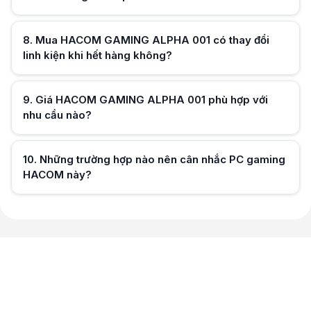
Hữu ích (
0
)
8
.
Mua HACOM GAMING ALPHA 001 có thay đổi
linh kiện khi hết hàng không?
Hữu ích (
0
)
9
.
Giá HACOM GAMING ALPHA 001 phù hợp với
nhu cầu nào?
Hữu ích (
0
)
10
.
Những trường hợp nào nên cân nhắc PC gaming
HACOM này?
Hữu ích (
0
)
Hữu ích (
0
)