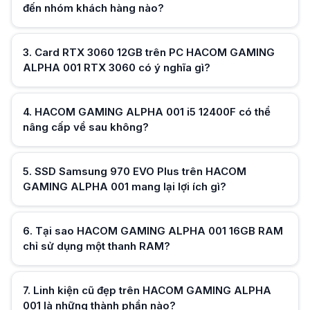
Cấu hình hiện tại được trang bị 1 thanh 16GB theo thông tin kỹ thuật. 
đến nhóm khách hàng nào?
Linh kiện cũ đẹp trên HACOM GAMING ALPHA 001 là những thành phần
Theo cấu hình được cung cấp, card màn hình Gigabyte RTX 3060 EAGLE
Hữu ích (
0
)
Mua HACOM GAMING ALPHA 001 có thay đổi linh kiện khi hết hàng khô
3
.
Card RTX 3060 12GB trên PC HACOM GAMING
Có thể. Theo thông tin từ HACOM, trong trường hợp hết linh kiện sẽ tha
ALPHA 001 RTX 3060 có ý nghĩa gì?
Giá HACOM GAMING ALPHA 001 phù hợp với nhu cầu nào?
Hữu ích (
0
)
Mức giá thay đổi theo từng thời điểm. Cấu hình hướng đến những khách
Những trường hợp nào nên cân nhắc PC gaming HACOM này?
Mẫu máy phù hợp khi cần một cấu hình desktop có RTX 3060, SSD NVMe 
4
.
HACOM GAMING ALPHA 001 i5 12400F có thể
nâng cấp về sau không?
Hữu ích (
0
)
5
.
SSD Samsung 970 EVO Plus trên HACOM
GAMING ALPHA 001 mang lại lợi ích gì?
Hữu ích (
0
)
6
.
Tại sao HACOM GAMING ALPHA 001 16GB RAM
chỉ sử dụng một thanh RAM?
Hữu ích (
0
)
7
.
Linh kiện cũ đẹp trên HACOM GAMING ALPHA
001 là những thành phần nào?