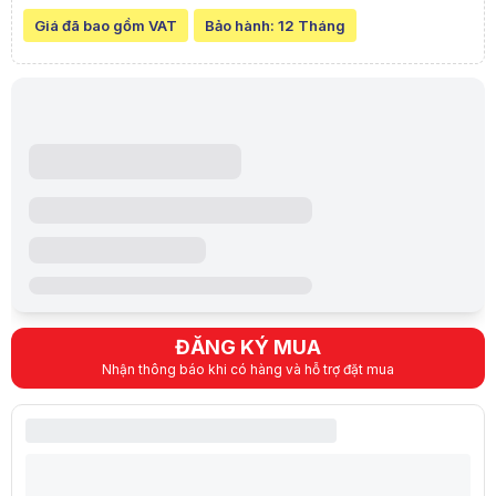
Kích thước
Width: 95 mm
Depth: 293 mm
Giá đã bao gồm VAT
Bảo hành:
12 Tháng
Cân nặng
3.49kg
Nguồn
180W
Hệ điều hành
Win 11 Home
Mô tả sản phẩm
PC Dell Slim ECS1250 (i5 14400/16GB DDR5/512GB SSD/Win11) DS-144
Trong môi trường làm việc hiện đại, doanh nghiệp không chỉ cần một
Đây là mẫu office PC thuộc phân khúc doanh nghiệp tầm trung, phù hợ
Thiết kế nhỏ gọn của máy tính để bàn Dell ECS1250 i5 DS-14400-16-5
Dell Slim ECS1250 DS-14400-16-512G – PC văn phòng nhỏ gọn dành c
Dell lựa chọn thiết kế Slim cho ECS1250 nhằm tối ưu diện tích lắp đặ
Sức mạnh của hệ thống đến từ Intel Core i5-14400 10 nhân 16 luồng 
Cấu hình phần cứng & hiệu năng thực tế của PC Dell DS-14400-16-51
Intel Core i5-14400 là điểm nhấn lớn nhất trên cấu hình này. Bộ xử l
Người dùng có thể vận hành đồng thời Excel dung lượng lớn, trình du
ĐĂNG KÝ MUA
PC Dell i5 14400 DDR5 DS-14400-16-512G mang lại hiệu năng đa nhiệ
Đồ họa Intel UHD 730 đáp ứng tốt nhu cầu trình chiếu, xem video độ
Nhận thông báo khi có hàng và hỗ trợ đặt mua
RAM 16GB DDR5 4800MT/s mang lại lợi thế rõ rệt về khả năng đa nhiệ
Ổ cứng 512GB PCIe NVMe SSD giúp hệ điều hành Windows 11 Home khởi 
Làm việc văn phòng nâng cao: Rất tốt.
Kế toán, ERP, CRM, quản lý dữ liệu: Phù hợp.
Lập trình và học tập: Đáp ứng tốt.
Đồ họa cơ bản: Có thể sử dụng.