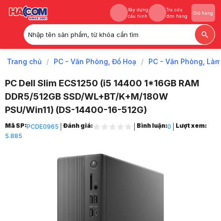
Xây dựng
Tra cứu
Giỏ hàng
cấu hình
đơn hàng
Nhập tên sản phẩm, từ khóa cần tìm
Xây dựng
Tra cứu
Giỏ hàng
cấu hình
đơn hàng
Trang chủ
/
PC - Văn Phòng, Đồ Hoạ
/
PC - Văn Phòng, Làm
PC Dell Slim ECS1250 (i5 14400 1*16GB RAM
DDR5/512GB SSD/WL+BT/K+M/180W
PSU/Win11) (DS-14400-16-512G)
Trang chủ
Mã SP:
Đánh giá:
Bình luận:
Lượt xem:
PCDE0965
0
1
5.885
PC - Văn Phòng, Đồ Hoạ
2
PC - Văn Phòng, Làm Việc
3
Máy Tính Nguyên Bộ Theo Hãng
4
Máy Tính Để Bàn Dell
5
Máy Tính Để Bàn Dell Slim