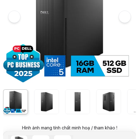
6
PC Dell Slim ECS1250 (DS-14400-16-512G)
7
Hình ảnh và video sản phẩm
PC Dell Slim ECS1250 (DS-14400-16-512G)
Giá niêm yết:
24.999.000 VND
Giá khuyến mại:
15.999.000 VND
Tiết kiệm 9.000.000 VND (-36%)
Giá mua online:
21.789.000 VND
Tiết kiệm 3.210.000 VND (-13%)
Giá mua trả góp (6 tháng):
3.631.500 VND / tháng
Trả góp qua thẻ VISA (12 tháng):
1.815.750 VND / tháng
Giá đã bao gồm VAT
Mã sản phẩm:
PCDE0965
Bảo hành:
12 Tháng
Thương hiệu:
DELL
Tình trạng:
Order trước – giao sau
Thêm vào giỏ hàng
Mua ngay
Mua trả góp 0%
Thông số nổi bật
CPU: Intel Core i5 14400 - 10 nhân 16 luồng (Up to 4.7GHz)
Ram: 1x 16GB - 2 khe DDR5 DIMM
Ổ cứng: 512GB SSD
Ổ quang: không có
Hình ảnh mang tính chất minh hoạ / tham khảo !
Card đồ họa: Intel Graphic UHD 730
Kết nối không dây: WLAN + Bluetooth