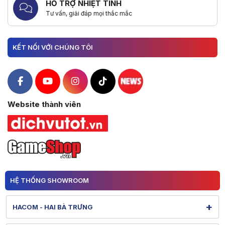
HỖ TRỢ NHIỆT TÌNH
Tư vấn, giải đáp mọi thắc mắc
KẾT NỐI VỚI CHÚNG TÔI
Hacom Facebook
Hacom YouTube
Hacom Instagram
Hacom TikTok
Website thành viên
HỆ THỐNG SHOWROOM
+
HACOM - HAI BÀ TRƯNG