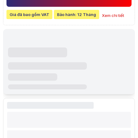
PowerPoint
Phần mềm MISA
Giá đã bao gồm VAT
Bảo hành:
12 Tháng
Xem chi tiết
Phần mềm quản lý bán hàng
Kế toán doanh nghiệp
Họp trực tuyến
Làm việc đa nhiệm
Đây là cấu hình được nhiều doanh nghiệp lựa chọn nhờ khả năng hoạt đ
RAM 8GB DDR4 cho khả năng đa nhiệm hiệu quả
Máy được trang bị sẵn 8GB RAM DDR4 Bus 2666MHz, mang lại khả năn
Người dùng có thể:
Mở nhiều tab trình duyệt
Làm việc với Excel dung lượng lớn
Chạy đồng thời nhiều phần mềm văn phòng
Tham gia họp trực tuyến trong khi xử lý công việc
Dung lượng RAM này đáp ứng tốt nhu cầu sử dụng của phần lớn nhân 
SSD 256GB tăng tốc toàn bộ hệ thống
Ổ cứng SSD 256GB giúp Dell OptiPlex 7070 SFF có tốc độ phản hồi nh
Lợi ích nổi bật:
Khởi động Windows nhanh
Mở ứng dụng gần như tức thì
Sao chép dữ liệu nhanh chóng
Tăng hiệu suất làm việc tổng thể
Hoạt động êm ái, ít sinh nhiệt