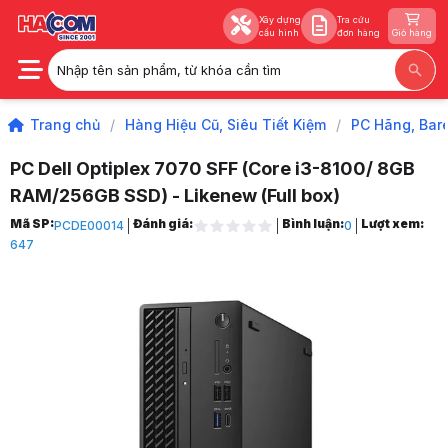
Xây dựng
Tra cứu
cấu hình
đơn hàng
Giỏ hàng
Nhập tên sản phẩm, từ khóa cần tìm
Xây dựng
Tra cứu
cấu hình
đơn hàng
Giỏ hàng
Trang chủ
/
Hàng Hiệu Cũ, Siêu Tiết Kiệm
/
PC Hãng, Bar
PC Dell Optiplex 7070 SFF (Core i3-8100/ 8GB
RAM/256GB SSD) - Likenew (Full box)
Trang chủ
Mã SP:
Đánh giá:
Bình luận:
Lượt xem:
PCDE00014
0
1
647
Hàng Hiệu Cũ, Siêu Tiết Kiệm
2
PC Hãng, Barebone Cũ
3
PC Dell Optiplex 7070 SFF (Core i3-8100/ 8GB RAM/256GB SSD) - Like
4
Hình ảnh và video sản phẩm
PC Dell Optiplex 7070 SFF (Core i3-8100/ 8GB RAM/256GB SSD) - Like
Giá niêm yết:
7.599.000 VND
Giá khuyến mại:
4.599.000 VND
Tiết kiệm 3.000.000 VND (-39%)