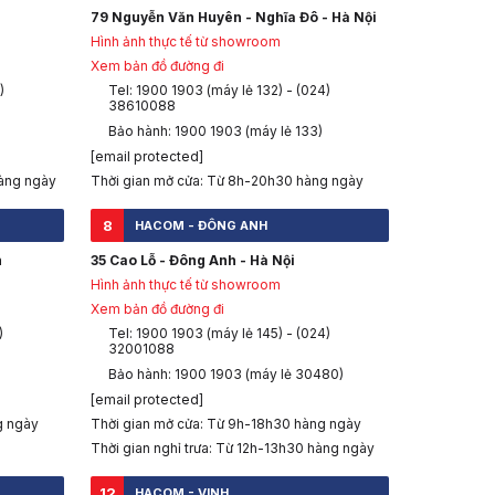
79 Nguyễn Văn Huyên - Nghĩa Đô - Hà Nội
Hình ảnh thực tế từ showroom
Xem bản đồ đường đi
)
Tel: 1900 1903 (máy lẻ 132) - (024)
38610088
Bảo hành: 1900 1903 (máy lẻ 133)
[email protected]
àng ngày
Thời gian mở cửa: Từ 8h-20h30 hàng ngày
8
HACOM - ĐÔNG ANH
h
35 Cao Lỗ - Đông Anh - Hà Nội
Hình ảnh thực tế từ showroom
Xem bản đồ đường đi
)
Tel: 1900 1903 (máy lẻ 145) - (024)
32001088
Bảo hành: 1900 1903 (máy lẻ 30480)
[email protected]
g ngày
Thời gian mở cửa: Từ 9h-18h30 hàng ngày
Thời gian nghỉ trưa: Từ 12h-13h30 hàng ngày
12
HACOM - VINH