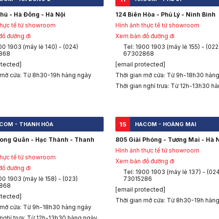
hú - Hà Đông - Hà Nội
124 Biên Hòa - Phủ Lý - Ninh Bình
thực tế từ showroom
Hình ảnh thực tế từ showroom
ồ đường đi
Xem bản đồ đường đi
00 1903 (máy lẻ 140) - (024)
Tel: 1900 1903 (máy lẻ 155) - (022
868
67302868
otected]
[email protected]
 mở cửa: Từ 8h30-19h hàng ngày
Thời gian mở cửa: Từ 9h-18h30 hàn
Thời gian nghỉ trưa: Từ 12h-13h30 h
15
COM - THANH HÓA
HACOM - HOÀNG MAI
Long Quân - Hạc Thành - Thanh
805 Giải Phóng - Tương Mai - Hà 
Hình ảnh thực tế từ showroom
thực tế từ showroom
Xem bản đồ đường đi
ồ đường đi
Tel: 1900 1903 (máy lẻ 137) - (02
00 1903 (máy lẻ 158) - (023)
73015286
868
[email protected]
otected]
Thời gian mở cửa: Từ 8h30-19h hàn
 mở cửa: Từ 9h-18h30 hàng ngày
 nghỉ trưa: Từ 12h-13h30 hàng ngày