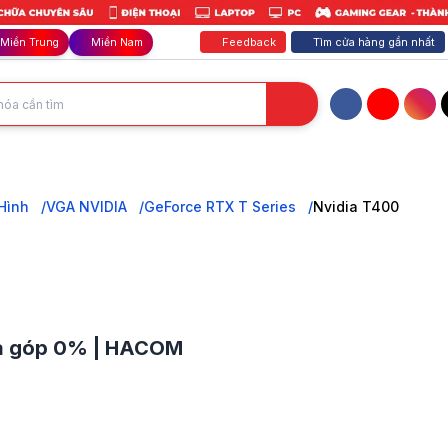
Feedback
Tìm cửa hàng gần nhất
Miền Trung
Miền Nam
Facebook
YouTube
Inst
c Turing, hiệu suất cao cho CAD/Đồ họa cơ bản. Thiết kế Low Profile,
Hình
VGA NVIDIA
GeForce RTX T Series
Nvidia T400
 trả góp 0% | HACOM