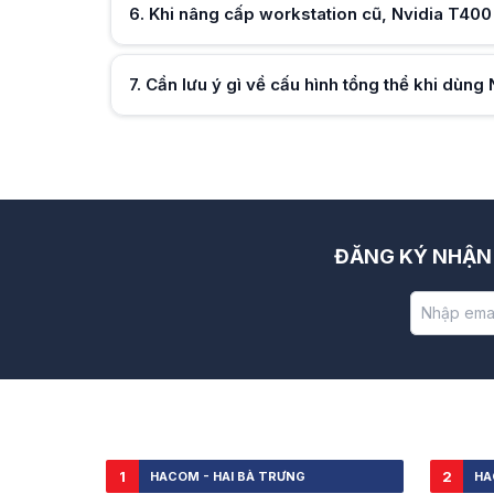
6
.
Khi nâng cấp workstation cũ, Nvidia T400 
Hữu ích (
0
)
7
.
Cần lưu ý gì về cấu hình tổng thể khi dùng
Hữu ích (
0
)
Hữu ích (
0
)
ĐĂNG KÝ NHẬN 
1
2
HACOM - HAI BÀ TRƯNG
HA