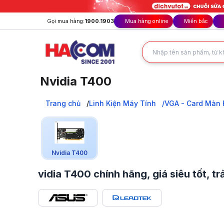
Gọi mua hàng:
1900.1903
Mua hàng online
Miền bắc
Nvidia T400
Card màn hình NVIDIA T400 chính hãng tại HACOM: Kiến trú
Trang chủ
Trang chủ
Linh Kiện Máy Tính
VGA - Card Màn 
Linh Kiện Máy Tính
VGA - Card Màn Hình
VGA NVIDIA
GeForce RTX T Series
Nvidia T400
Nvidia T400
vidia T400 chính hãng, giá siêu tốt,