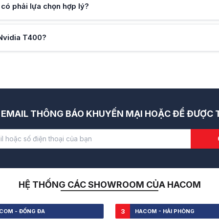
có phải lựa chọn hợp lý?
 Nvidia T400?
EMAIL THÔNG BÁO KHUYẾN MẠI HOẶC ĐỂ ĐƯỢC T
HỆ THỐNG CÁC SHOWROOM CỦA HACOM
3
COM - ĐỐNG ĐA
HACOM - HẢI PHÒNG