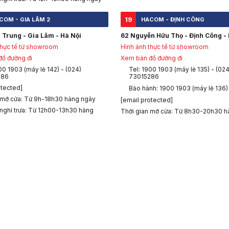
19
COM - GIA LÂM 2
HACOM - ĐỊNH CÔNG
 Trung - Gia Lâm - Hà Nội
62 Nguyễn Hữu Thọ - Định Công - 
thực tế từ showroom
Hình ảnh thực tế từ showroom
ồ đường đi
Xem bản đồ đường đi
00 1903 (máy lẻ 142) - (024)
Tel: 1900 1903 (máy lẻ 135) - (024
286
73015286
otected]
Bảo hành: 1900 1903 (máy lẻ 136)
 mở cửa: Từ 9h-18h30 hàng ngày
[email protected]
 nghỉ trưa: Từ 12h00-13h30 hàng
Thời gian mở cửa: Từ 8h30-20h30 h