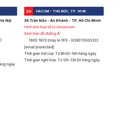
20
HACOM - THỦ ĐỨC, TP. HCM
Hà Nội
34 Trần Não - An Khánh - TP. Hồ Chí Minh
Hình ảnh thực tế từ showroom
Xem bản đồ đường đi
)
1900 1903 (máy lẻ 161) - (028)73000322
[email protected]
Thời gian mở cửa: Từ 8h30-19h hàng ngày
Thời gian nghỉ trưa: Từ 12h-13h30 hàng ngày
àng ngày