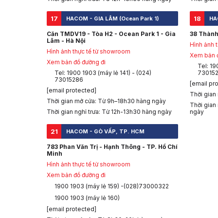
17
18
HACOM - GIA LÂM (Ocean Park 1)
HA
Căn TMDV19 - Tòa H2 - Ocean Park 1 - Gia
38 Thành
Lâm - Hà Nội
Hình ảnh 
Hình ảnh thực tế từ showroom
Xem bản đ
Xem bản đồ đường đi
Tel: 19
Tel: 1900 1903 (máy lẻ 141) - (024)
73015
73015286
[email pr
[email protected]
Thời gian
Thời gian mở cửa: Từ 9h–18h30 hàng ngày
Thời gian
Thời gian nghỉ trưa: Từ 12h-13h30 hàng ngày
ngày
21
HACOM - GÒ VẤP, TP. HCM
783 Phan Văn Trị - Hạnh Thông - TP. Hồ Chí
Minh
Hình ảnh thực tế từ showroom
Xem bản đồ đường đi
1900 1903 (máy lẻ 159) -(028)73000322
1900 1903 (máy lẻ 160)
[email protected]