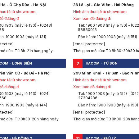
Hà - Ô Chợ Dừa - Hà Nội
36 Lê Lợi - Gia Viên - Hải Phòng
thực tế từ showroom
Hình ảnh thực tế từ showroom
ồ đường đi
Xem bản đồ đường đi
00 1903 (máy lẻ 130) - (0243)
Tel: 1900 1903 (máy lẻ 150) - (022
88
58830013
h: 1900 1903 (máy lẻ 131)
Bảo hành: 1900 1903 (máy lẻ 151)
otected]
[email protected]
 mở cửa: Từ 8h-21h hàng ngày
Thời gian mở cửa: Từ 8h30-20h30 h
7
COM - LONG BIÊN
HACOM - TỪ SƠN
ễn Văn Cừ - Bồ Đề - Hà Nội
299 Minh Khai - Từ Sơn - Bắc Nin
thực tế từ showroom
Hình ảnh thực tế từ showroom
ồ đường đi
Xem bản đồ đường đi
00 1903 (máy lẻ 143) - (024)
Tel: 1900 1903 (máy lẻ 152) - (022
668
27304286
nh: 1900 1903 (máy lẻ 144)
Bảo hành: 1900 1903 (máy lẻ 153)
otected]
[email protected]
 mở cửa: Từ 8h30-20h hàng ngày
Thời gian mở cửa: Từ 8h30-20h hàn
11
COM - HÀ ĐÔNG 2
HACOM - PHỦ LÝ