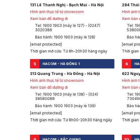
131 Lê Thanh Nghị - Bạch Mai - Hà Nội
284 Thái 
Hình ảnh thực tế từ showroom
Hình ảnh 
Xem bản đồ đường đi
Xem bản đ
Tel: 1900 1903 (máy lẻ 127) - (0247)
Tel: 19
3020386
53800
Bảo hành: 1900 1903 (máy lẻ 128)
Bảo hàn
[email protected]
[email pr
Thời gian mở cửa: Từ 8h-20h30 hàng ngày
Thời gian
5
6
HACOM - HÀ ĐÔNG 1
HA
313 Quang Trung - Hà Đông - Hà Nội
622 Nguy
Hình ảnh thực tế từ showroom
Hình ảnh 
Xem bản đồ đường đi
Xem bản đ
Tel: 1900 1903 (máy lẻ 138) - (024)
Tel: 19
38580088
73045
Bảo hành: 1900 1903 (máy lẻ 139)
Bảo hà
[email protected]
[email pr
Thời gian mở cửa: Từ 8h00-20h30 hàng ngày
Thời gian
9
10
HACOM - BẮC GIANG
HA