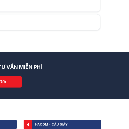
Ư VẤN MIỄN PHÍ
Gửi
4
HACOM - CẦU GIẤY