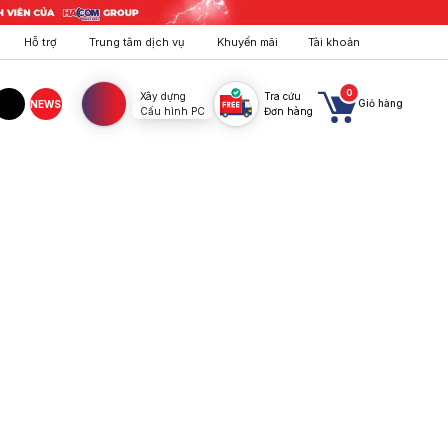
Hỗ trợ
Trung tâm dịch vụ
Khuyến mãi
Tài khoản
0
Xây dựng
Tra cứu
Giỏ hàng
NEWS
Cấu hình PC
Đơn hàng
agram
TikTok
 giá SIÊU TỐT, trả góp 0%. Mua ngay!