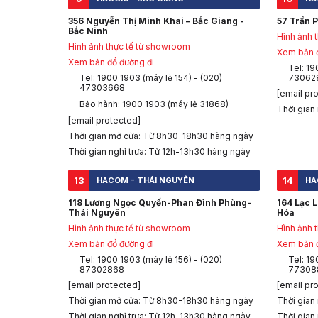
356 Nguyễn Thị Minh Khai – Bắc Giang -
57 Trần P
Bắc Ninh
Hình ảnh 
Hình ảnh thực tế từ showroom
Xem bản đ
Xem bản đồ đường đi
Tel: 19
Tel: 1900 1903 (máy lẻ 154) - (020)
73062
47303668
[email pr
Bảo hành: 1900 1903 (máy lẻ 31868)
Thời gian
[email protected]
Thời gian mở cửa: Từ 8h30-18h30 hàng ngày
Thời gian nghỉ trưa: Từ 12h-13h30 hàng ngày
13
14
HACOM - THÁI NGUYÊN
HA
118 Lương Ngọc Quyến-Phan Đình Phùng-
164 Lạc 
Thái Nguyên
Hóa
Hình ảnh thực tế từ showroom
Hình ảnh 
Xem bản đồ đường đi
Xem bản đ
Tel: 1900 1903 (máy lẻ 156) - (020)
Tel: 19
87302868
77308
[email protected]
[email pr
Thời gian mở cửa: Từ 8h30-18h30 hàng ngày
Thời gian
Thời gian nghỉ trưa: Từ 12h-13h30 hàng ngày
Thời gian