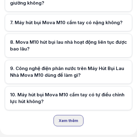
giường không?
Hữu ích (
0
)
7
.
Máy hút bụi Mova M10 cầm tay có nặng không?
Hữu ích (
0
)
8
.
Mova M10 hút bụi lau nhà hoạt động liên tục được
bao lâu?
Hữu ích (
0
)
9
.
Công nghệ điện phân nước trên Máy Hút Bụi Lau
Nhà Mova M10 dùng để làm gì?
Hữu ích (
0
)
10
.
Máy hút bụi Mova M10 cầm tay có tự điều chỉnh
lực hút không?
Hữu ích (
0
)
Xem thêm
Hữu ích (
0
)