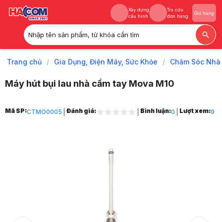
Xây dựng
Tra cứu
Giỏ hàng
cấu hình
đơn hàng
Nhập tên sản phẩm, từ khóa cần tìm
Xây dựng
Tra cứu
Giỏ hàng
cấu hình
đơn hàng
Trang chủ
/
Gia Dụng, Điện Máy, Sức Khỏe
/
Chăm Sóc Nhà
Máy hút bụi lau nhà cầm tay Mova M10
Trang chủ
Mã SP:
Đánh giá:
Bình luận:
Lượt xem:
CTMO0005
0
9
1
Gia Dụng, Điện Máy, Sức Khỏe
2
Chăm Sóc Nhà Cửa
3
Máy hút bụi cầm tay
4
Máy hút bụi lau nhà cầm tay Mova M10
5
Hình ảnh và video sản phẩm
Máy hút bụi lau nhà cầm tay Mova M10