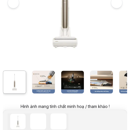
Giá niêm yết:
5.999.000 VND
Giá mua online:
5.350.000 VND
Tiết kiệm 649.000 VND (-11%)
Giá mua trả góp (6 tháng):
891.667 VND / tháng
Trả góp qua thẻ VISA (12 tháng):
445.834 VND / tháng
Giá đã bao gồm VAT
Mã sản phẩm:
CTMO0005
Bảo hành:
12 tháng
Thương hiệu:
HACOM
Tình trạng:
Order trước – giao sau
Thêm vào giỏ hàng
Mua ngay
Mua trả góp 0%
Thông số nổi bật
Lực hút 18.000Pa mạnh mẽ, dễ dàng xử lý mọi loại bụi bẩn, dù ướt
Tay cầm nhẹ chỉ 900gr, giúp bạn dễ dàng di chuyển thiết bị.
Xoay chuyển linh hoạt 90° dễ dàng len lỏi qua chân bàn ghế và cá
Giải pháp chống rối Tangle-Free™, giúp loại bỏ lông, tóc và gạn s
Ngả phẳng tiếp cận sát sàn 180° dễ dàng tiếp cận và làm sạch mọi 
Làm sạch sát cạnh, nhanh chóng dọn sạch bụi bẩn ở các góc và d
Tự động điện phân nước giúp loại bỏ hiệu quả 99.99%* vi khuẩn v
Tự làm sạch xoay chiều, ngăn chặn tóc rối và làm sạch nắp cuộn lă
Hình ảnh mang tính chất minh hoạ / tham khảo !
Hoạt động liên tục 40 phút, làm sạch lên đến 300 mét vuông chỉ tr
Nhắc nhở giọng nói + Màn hình LED giúp dễ dàng kiểm soát mọi hoạt
Thông số kỹ thuật
Hạng mục
Thông số / Mô tả