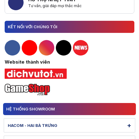
Tư vấn, giải đáp mọi thắc mắc
KẾT NỐI VỚI CHÚNG TÔI
Hacom Facebook
Hacom YouTube
Hacom Instagram
Hacom TikTok
Website thành viên
HỆ THỐNG SHOWROOM
+
HACOM - HAI BÀ TRƯNG
131 Lê Thanh Nghị - Bạch Mai - Hà Nội