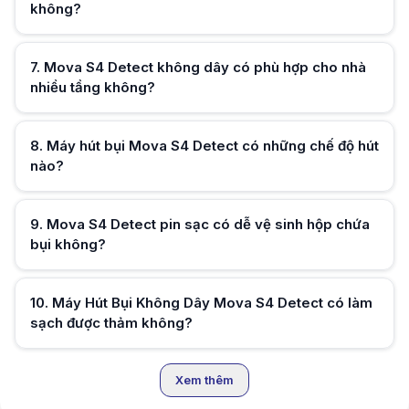
không?
Hữu ích (
0
)
7
.
Mova S4 Detect không dây có phù hợp cho nhà
nhiều tầng không?
Hữu ích (
0
)
8
.
Máy hút bụi Mova S4 Detect có những chế độ hút
nào?
Hữu ích (
0
)
9
.
Mova S4 Detect pin sạc có dễ vệ sinh hộp chứa
bụi không?
Hữu ích (
0
)
10
.
Máy Hút Bụi Không Dây Mova S4 Detect có làm
sạch được thảm không?
Hữu ích (
0
)
Xem thêm
Hữu ích (
0
)