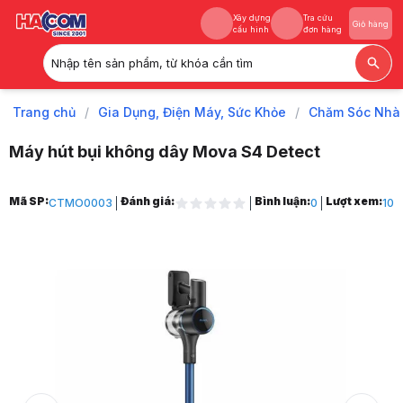
Xây dựng
Tra cứu
Giỏ hàng
cấu hình
đơn hàng
Nhập tên sản phẩm, từ khóa cần tìm
Xây dựng
Tra cứu
Giỏ hàng
cấu hình
đơn hàng
Trang chủ
/
Gia Dụng, Điện Máy, Sức Khỏe
/
Chăm Sóc Nhà
Máy hút bụi không dây Mova S4 Detect
Trang chủ
Mã SP:
Đánh giá:
Bình luận:
Lượt xem:
CTMO0003
0
10
1
Gia Dụng, Điện Máy, Sức Khỏe
2
Chăm Sóc Nhà Cửa
3
Máy hút bụi cầm tay
4
Máy hút bụi không dây Mova S4 Detect
5
Hình ảnh và video sản phẩm
Máy hút bụi không dây Mova S4 Detect