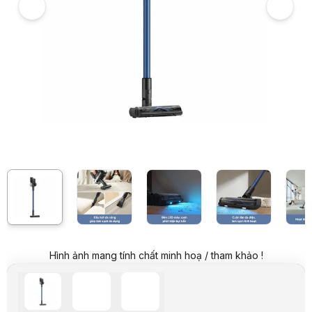
Giá niêm yết:
4.999.000 VND
Giá mua online:
3.550.000 VND
Tiết kiệm 1.449.000 VND (-29%)
Giá mua trả góp (6 tháng):
591.667 VND / tháng
Trả góp qua thẻ VISA (12 tháng):
295.834 VND / tháng
Giá đã bao gồm VAT
Mã sản phẩm:
CTMO0003
Bảo hành:
12 tháng
Thương hiệu:
HACOM
Tình trạng:
Order trước – giao sau
Thêm vào giỏ hàng
Mua ngay
Mua trả góp 0%
Thông số nổi bật
Lực hút mạnh mẽ 150AW & Công suất định mức 425W.
Cuộn lăn đa diện công nghệ OptiInsight™.
Khả năng làm sạch đa bề mặt.
Bộ lọc hiệu suất cao 99,9%.
Thời gian hoạt động tối đa 90 phút không gián đoạn.
Màn hình LED hiển thị r&otilde; ràng mức pin và chế độ đang sử d
Đa dạng đầu hút giúp làm sạch đa năng.
Đổ bụi đơn giản chỉ với một nút bấm.
Hình ảnh mang tính chất minh hoạ / tham khảo !
Trọng lượng nhẹ, dễ vận hành
Thông số kỹ thuật
Thông số
Chi tiết
Thương hiệu
Mova (Dreame)