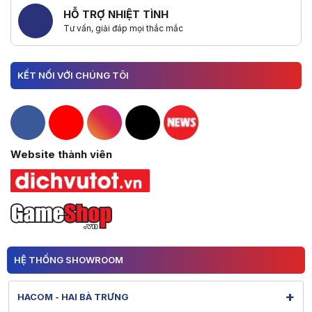
HỖ TRỢ NHIỆT TÌNH
Tư vấn, giải đáp mọi thắc mắc
KẾT NỐI VỚI CHÚNG TÔI
Hacom Facebook
Hacom YouTube
Hacom Instagram
Hacom TikTok
Website thành viên
HỆ THỐNG SHOWROOM
+
HACOM - HAI BÀ TRƯNG