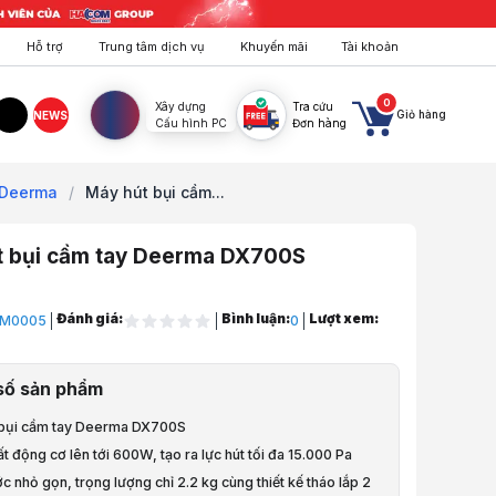
Hỗ trợ
Trung tâm dịch vụ
Khuyến mãi
Tài khoản
0
Xây dựng
Tra cứu
Giỏ hàng
NEWS
Cấu hình PC
Đơn hàng
agram
TikTok
 Deerma
/
Máy hút bụi cầm...
t bụi cầm tay Deerma DX700S
Đánh giá:
Bình luận:
Lượt xem:
M0005
0
Điện Máy, Sức Khỏe
số sản phẩm
Nhà Cửa
 bụi cầm tay Deerma DX700S
i cầm tay
t động cơ lên tới 600W, tạo ra lực hút tối đa 15.000 Pa
ớc nhỏ gọn, trọng lượng chỉ 2.2 kg cùng thiết kế tháo lắp 2
i Cầm Tay Deerma