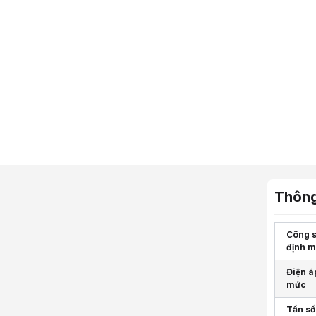
Thông
Công s
định 
Điện á
mức
Tần số