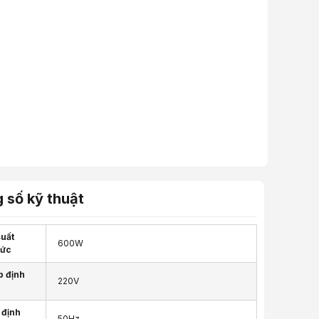
 số kỹ thuật
uất
600W
mức
p định
220V
 định
50Hz