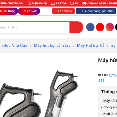
Feedback
Tìm cửa hàng gần nhất
Miền Trung
Miền Nam
Facebook
YouTube
Inst
m Sóc Nhà Cửa
/
Máy hút bụi cầm tay
/
Máy Hút Bụi Cầm Tay
Máy hú
Trang chủ
Mã SP:
CTD
1
253
Gia Dụng, 
2
Thông 
Chăm Sóc 
3
- Máy hút
Máy hút bụ
- Công suấ
4
- Kích thư
Máy Hút Bụ