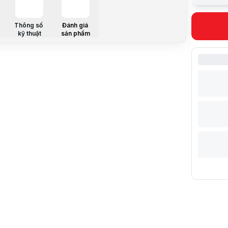
Sản xuất t
Thông số k
Công suất
Thông số
Đánh giá
Điện áp đ
kỹ thuật
sản phẩm
Tần số đị
Lực hút tối
Dung tích 
Độ ồn tối đ
Trọng lượ
Chiều dài 
Kích thướ
Kích thước
Chất liệu
Bộ lọc
Công nghệ
Thiết kế
Phạm vi l
Phụ kiện đ
Mô tả sản 
Deerma D