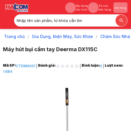
Xây dựng
Tra cứu
Giỏ hàng
cấu hình
đơn hàng
Nhập tên sản phẩm, từ khóa cần tìm
Xây dựng
Tra cứu
Giỏ hàng
cấu hình
đơn hàng
Trang chủ
/
Gia Dụng, Điện Máy, Sức Khỏe
/
Chăm Sóc Nhà
Máy hút bụi cầm tay Deerma DX115C
Trang chủ
Mã SP:
Đánh giá:
Bình luận:
Lượt xem:
CTDM0001
0
1
1.684
Gia Dụng, Điện Máy, Sức Khỏe
2
Chăm Sóc Nhà Cửa
3
Máy hút bụi cầm tay
4
Máy Hút Bụi Cầm Tay Deerma
5
Máy hút bụi cầm tay Deerma DX115C
6