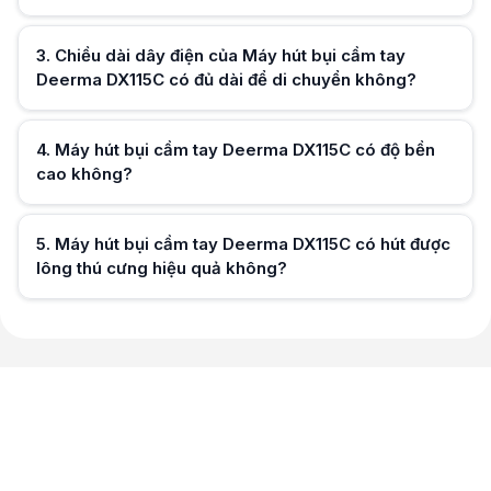
Hữu ích (
0
)
3
.
Chiều dài dây điện của Máy hút bụi cầm tay
Deerma DX115C có đủ dài để di chuyển không?
Hữu ích (
0
)
4
.
Máy hút bụi cầm tay Deerma DX115C có độ bền
cao không?
Hữu ích (
0
)
5
.
Máy hút bụi cầm tay Deerma DX115C có hút được
lông thú cưng hiệu quả không?
Hữu ích (
0
)
Hữu ích (
0
)