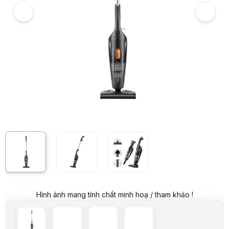
Hình ảnh và video sản phẩm
Máy hút bụi cầm tay Deerma DX115C
Video review chi tiết Máy hút bụi cầm tay Deerma DX115C
Giá niêm yết:
635.000 VND
Hình ảnh mang tính chất minh hoạ / tham khảo !
Giá khuyến mại:
459.000 VND
Tiết kiệm 176.000 VND (-28%)
Giá mua online:
489.000 VND
Tiết kiệm 146.000 VND (-23%)
Giá mua trả góp (6 tháng):
81.500 VND / tháng