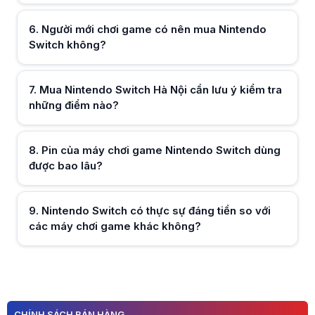
Hữu ích (
0
)
6
.
Người mới chơi game có nên mua Nintendo
Switch không?
Hữu ích (
0
)
7
.
Mua Nintendo Switch Hà Nội cần lưu ý kiểm tra
những điểm nào?
Hữu ích (
0
)
8
.
Pin của máy chơi game Nintendo Switch dùng
được bao lâu?
Hữu ích (
0
)
9
.
Nintendo Switch có thực sự đáng tiền so với
các máy chơi game khác không?
Hữu ích (
0
)
Hữu ích (
0
)
CHÍNH SÁCH BÁN HÀNG