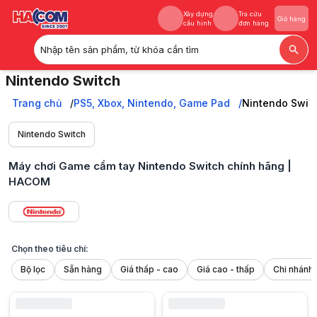
Xây dựng
Tra cứu
Giỏ hàng
cấu hình
đơn hàng
Nhập tên sản phẩm, từ khóa cần tìm
Xây dựng
Tra cứu
Giỏ hàng
Nintendo Switch
cấu hình
đơn hàng
Máy chơi Game Microsoft Xbox chính hãng tại HACOM: Cấu hình mạnh 
Trang chủ
Trang chủ
PS5, Xbox, Nintendo, Game Pad
Nintendo Swit
PS5, Xbox, Nintendo, Game Pad
Nintendo Switch
Nintendo Switch
Máy chơi Game cầm tay Nintendo Switch chính hãng |
HACOM
Chọn theo tiêu chí:
Bộ lọc
Sẵn hàng
Giá thấp - cao
Giá cao - thấp
Nintendo Switch Là Gì? Lịch Sử Và Sự Phát Triển
Nintendo Switch là dạng máy chơi game được phát triển bởi Nintendo, 