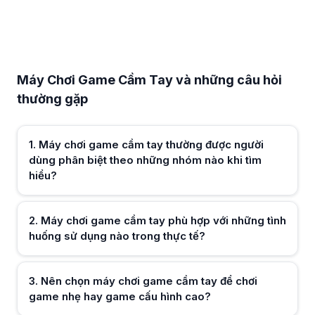
Máy Chơi Game Cầm Tay và những câu hỏi thường gặp
Máy chơi game cầm tay thường được người dùng phân biệt theo những
Máy Chơi Game Cầm Tay và những câu hỏi
Máy chơi game cầm tay thường được phân biệt theo hệ điều hành, nề
Máy chơi game cầm tay phù hợp với những tình huống sử dụng nào tr
thường gặp
Máy chơi game cầm tay thường được lựa chọn cho nhu cầu giải trí li
Nên chọn máy chơi game cầm tay để chơi game nhẹ hay game cấu h
Khi chọn máy chơi game cầm tay, người dùng thường cân nhắc loại 
1
.
Máy chơi game cầm tay thường được người
Máy chơi game cầm tay khác gì so với chơi game trên console hoặc 
dùng phân biệt theo những nhóm nào khi tìm
Máy chơi game cầm tay tập trung vào tính di động và trải nghiệm cá
hiểu?
Khi so sánh các dòng máy chơi game cầm tay, yếu tố nào thường đượ
Người mua thường so sánh máy chơi game cầm tay dựa trên hiệu năng
Máy chơi game cầm tay có phù hợp cho người mới chơi game không?
Máy chơi game cầm tay thường được đánh giá là dễ tiếp cận, phù hợp 
2
.
Máy chơi game cầm tay phù hợp với những tình
Nên chọn máy chơi game cầm tay theo nhu cầu giải trí ngắn hạn hay s
huống sử dụng nào trong thực tế?
Nhiều người lựa chọn máy chơi game cầm tay dựa trên kế hoạch sử d
Hữu ích (
0
)
3
.
Nên chọn máy chơi game cầm tay để chơi
game nhẹ hay game cấu hình cao?