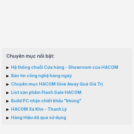
Chuyên mục nổi bật:
▸
Hệ thống chuỗi Cửa hàng - Showroom của HACOM
▸
Bản tin công nghệ hàng ngày
▸
Chuyên mục HACOM Give Away Quà Giá Trị
▸
List sản phẩm Flash Sale HACOM
▸
Build PC nhận chiết khấu "khủng"
▸
HACOM Xả Kho - Thanh Lý
▸
Hàng Hiệu đã qua sử dụng