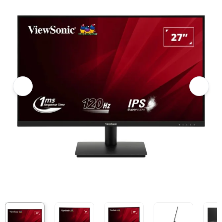
Màn hình ViewSonic VA270A-H (27 inch/FHD/IPS/120Hz/1ms)
Giá niêm yết:
3.999.000 VND
Giá mua online:
2.590.000 VND
Tiết kiệm 1.409.000 VND (-35%)
Giá mua trả góp (6 tháng):
431.667 VND / tháng
Trả góp qua thẻ VISA (12 tháng):
215.834 VND / tháng
Giá đã bao gồm VAT
Mã sản phẩm:
MOVI0246
Bảo hành:
36 Tháng
Thương hiệu:
VIEWSONIC
Tình trạng:
Còn hàng
Thêm vào giỏ hàng
Mua ngay
Mua trả góp 0%
Thông số nổi bật
Kích thước: 27 inch
Độ phân giải: FHD 1920 x 1080
Công nghệ tấm nền: IPS
Tần số quét: 120Hz
Thời gian phản hồi: 1ms
Độ sáng: 250 nits
Tỉ lệ tương phản: 1000:1
Tương thích ngàm VESA: 75 x 75 mm
Cổng kết nối: HDMI x1, VGA x1
Thông số kỹ thuật
THÔNG TIN CHUNG