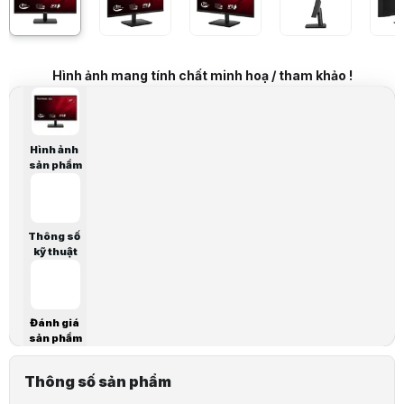
Nhà sản xuất
Viewsonic
Tên sản phẩm
VA270A-H
Mã sản phẩm (Code/Tag)
Loại sản phẩm
Màn hình phẳng
Hình ảnh mang tính chất minh hoạ / tham khảo !
THÔNG SỐ CHI TIẾT
Kích thước hiển thị
27 inch
Tỉ lệ màn hình
16:09
Độ phân giải
FHD 1920 x 1080
Hình ảnh
Tấm nền
IPS
sản phẩm
Tần số quét
120Hz
Thời gian phản hồi
1ms MPRT
Độ tương phản
1,000:1 (typ)
Độ sáng
250 cd/m² (typ)
Thông số
Góc nhìn
178º horizontal, 178º vertical
kỹ thuật
Màu sắc màn hình
16.7 triệu màu, 72% NTSC
Bề mặt màn hình
Anti-Glare, Hard Coating (3H)
Màu sắc vỏ
Đen
Đánh giá
Đóng gói (mm): 676 x 458 x 102
sản phẩm
Kích thước
Kích thước vật lý (mm): 613,19 x 447,49 x
Kích thước vật lý không có chân đế (mm):
Trọng lượng tịnh (kg): 3,5
Thông số sản phẩm
Trọng lượng
Trọng lượng tịnh không có chân đế (kg): 