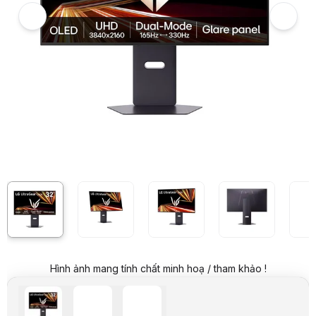
Hình ảnh và video sản phẩm
Màn hình LG UltraGear 32GX850A-B (32 inch/OLED/UHD 165Hz - FHD
Giá niêm yết:
29.590.000 VND
Giá khuyến mại:
25.990.000 VND
Tiết kiệm 3.600.000 VND (-12%)
Giá mua online:
28.990.000 VND
Tiết kiệm 600.000 VND (-2%)
Giá mua trả góp (6 tháng):
4.831.667 VND / tháng
Trả góp qua thẻ VISA (12 tháng):
2.415.834 VND / tháng
Giá đã bao gồm VAT
Mã sản phẩm:
MOLG0322
Bảo hành:
24 tháng
Thương hiệu:
LG
Tình trạng:
Còn hàng
Thêm vào giỏ hàng
Mua ngay
Mua trả góp 0%
Thông số nổi bật
OLED 4K UHD (3840x2160) 32 inch
Thời gian phản hồi 0.03ms (GtG)
VESA DisplayHDR™ True Black 400
Chế độ kép (UHD 165Hz-FHD 330Hz)
AMD FreeSync™ Premium Pro
Thiết kế viền siêu mỏng
Hình ảnh mang tính chất minh hoạ / tham khảo !
Thông số kỹ thuật
Hãng sản xuất
LG