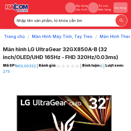
Xây dựng
Tra cứu
Giỏ hàng
cấu hình
đơn hàng
Nhập tên sản phẩm, từ khóa cần tìm
Xây dựng
Tra cứu
Giỏ hàng
cấu hình
đơn hàng
Trang chủ
/
Màn Hình Máy Tính, Tay Treo
/
Màn Hình The
Màn hình LG UltraGear 32GX850A-B (32
inch/OLED/UHD 165Hz - FHD 320Hz/0.03ms)
Trang chủ
Mã SP:
Đánh giá:
Bình luận:
Lượt xem:
MOLG0322
0
1
275
Màn Hình Máy Tính, Tay Treo
2
Màn Hình Theo Hãng
3
Màn Hình LG
4
Màn Hình LG Gaming
5
Màn hình LG UltraGear 32GX850A-B (32 inch/OLED/UHD 165Hz - FHD
6