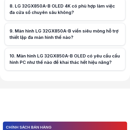
8
.
LG 32GX850A-B OLED 4K có phù hợp làm việc
đa cửa sổ chuyên sâu không?
9
.
Màn hình LG 32GX850A-B viền siêu mỏng hỗ trợ
Hữu ích (
0
)
thiết lập đa màn hình thế nào?
Hữu ích (
0
)
10
.
Màn hình LG 32GX850A-B OLED có yêu cầu cấu
hình PC như thế nào để khai thác hết hiệu năng?
Hữu ích (
0
)
Hữu ích (
0
)
CHÍNH SÁCH BÁN HÀNG