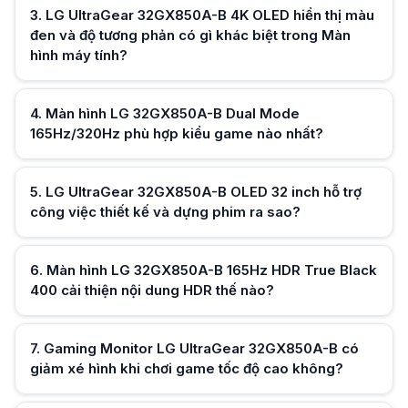
Độ phân giải 4K trên LG 32GX850A-B cho phép chia nhiều cửa sổ làm việ
3
.
LG UltraGear 32GX850A-B 4K OLED hiển thị màu
Màn hình LG 32GX850A-B viền siêu mỏng hỗ trợ thiết lập đa màn hình 
đen và độ tương phản có gì khác biệt trong Màn
Thiết kế viền siêu mỏng của LG 32GX850A-B giúp ghép nhiều màn hình l
Hữu ích (
0
)
Màn hình LG 32GX850A-B OLED có yêu cầu cấu hình PC như thế nào để
hình máy tính?
Để khai thác 4K 165Hz hoặc FHD 320Hz trên LG 32GX850A-B, cần GPU tầ
Hữu ích (
0
)
4
.
Màn hình LG 32GX850A-B Dual Mode
165Hz/320Hz phù hợp kiểu game nào nhất?
5
.
LG UltraGear 32GX850A-B OLED 32 inch hỗ trợ
Hữu ích (
0
)
công việc thiết kế và dựng phim ra sao?
6
.
Màn hình LG 32GX850A-B 165Hz HDR True Black
Hữu ích (
0
)
400 cải thiện nội dung HDR thế nào?
Hữu ích (
0
)
7
.
Gaming Monitor LG UltraGear 32GX850A-B có
giảm xé hình khi chơi game tốc độ cao không?
Hữu ích (
0
)