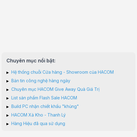
Chuyên mục nổi bật:
▸
Hệ thống chuỗi Cửa hàng - Showroom của HACOM
▸
Bản tin công nghệ hàng ngày
▸
Chuyên mục HACOM Give Away Quà Giá Trị
▸
List sản phẩm Flash Sale HACOM
▸
Build PC nhận chiết khấu "khủng"
▸
HACOM Xả Kho - Thanh Lý
▸
Hàng Hiệu đã qua sử dụng