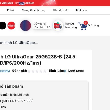
Hỗ trợ
Trung tâm dịch vụ
Khuyến mãi
Tài khoản
0
Xây dựng
Tra cứu
Giỏ hàng
NEWS
Cấu hình PC
Đơn hàng
agram
TikTok
n hình LG UltraGear...
h LG UltraGear 25G523B-B (24.5
HD/IPS/200Hz/1ms)
Đánh giá:
Bình luận:
Lượt xem:
G0324
0
áy Tính, Tay Treo
số sản phẩm
Theo Hãng
ớc màn hình: I25 inch
G
 giải: FHD (1920x1080)
 IPS
LG Gaming