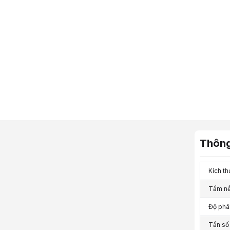
Thông
Kích th
Tấm n
Độ phân
Tần số