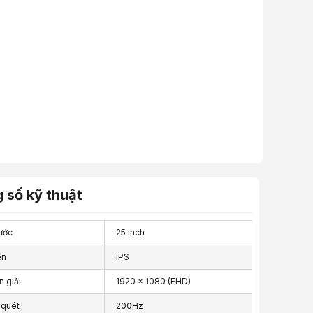
 số kỹ thuật
ước
25 inch
ền
IPS
 giải
1920 x 1080 (FHD)
 quét
200Hz